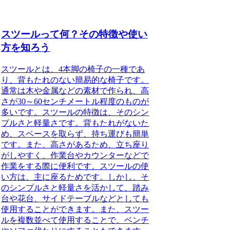
スツールって何？その特徴や使い
方を知ろう
スツールとは、4本脚の椅子の一種であ
り、背もたれのない簡易的な椅子です。
通常は木や金属などの素材で作られ、高
さが30～60センチメートル程度のものが
多いです。スツールの特徴は、そのシン
プルさと軽量さです。背もたれがないた
め、スペースを取らず、持ち運びも簡単
です。また、高さがあるため、立ち座り
がしやすく、作業台やカウンターなどで
作業をする際に便利です。スツールの使
い方は、主に座るためです。しかし、そ
のシンプルさと軽量さを活かして、踏み
台や花台、サイドテーブルなどとしても
使用することができます。また、スツー
ルを複数並べて使用することで、ベンチ