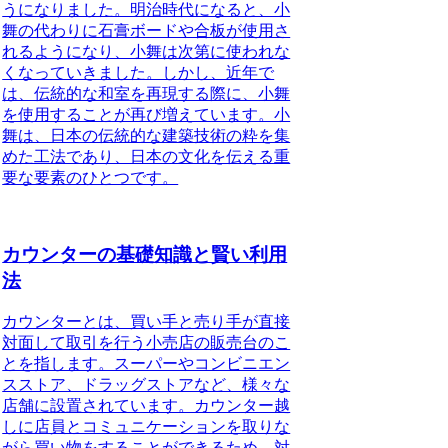
うになりました。明治時代になると、小
舞の代わりに石膏ボードや合板が使用さ
れるようになり、小舞は次第に使われな
くなっていきました。しかし、近年で
は、伝統的な和室を再現する際に、小舞
を使用することが再び増えています。小
舞は、日本の伝統的な建築技術の粋を集
めた工法であり、日本の文化を伝える重
要な要素のひとつです。
カウンターの基礎知識と賢い利用
法
カウンターとは、買い手と売り手が直接
対面して取引を行う小売店の販売台のこ
とを指します。スーパーやコンビニエン
スストア、ドラッグストアなど、様々な
店舗に設置されています。カウンター越
しに店員とコミュニケーションを取りな
がら買い物をすることができるため、対