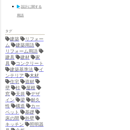
設計に関する
用語
タグ
建築
リフォー
ム
建築用語
リフォーム用語
建具
建材
家
具
コンクリート
建築基準法
イ
ンテリア
木材
住宅
資材
壁
柱
屋根
窓
天井
デザ
イン
梁
耐久
性
構造
カー
ペット
基礎
床の間
外壁
キッチン
照明器