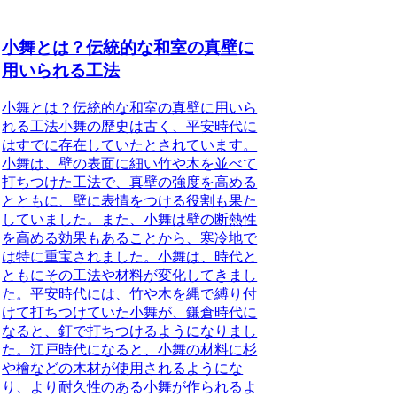
小舞とは？伝統的な和室の真壁に
用いられる工法
小舞とは？伝統的な和室の真壁に用いら
れる工法小舞の歴史は古く、平安時代に
はすでに存在していたとされています。
小舞は、壁の表面に細い竹や木を並べて
打ちつけた工法で、真壁の強度を高める
とともに、壁に表情をつける役割も果た
していました。また、小舞は壁の断熱性
を高める効果もあることから、寒冷地で
は特に重宝されました。小舞は、時代と
ともにその工法や材料が変化してきまし
た。平安時代には、竹や木を縄で縛り付
けて打ちつけていた小舞が、鎌倉時代に
なると、釘で打ちつけるようになりまし
た。江戸時代になると、小舞の材料に杉
や檜などの木材が使用されるようにな
り、より耐久性のある小舞が作られるよ