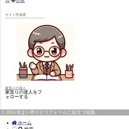
具
合板
サイト作成者
家造りの達人
家造りの達人をフ
ォローする
© 2024 住まい作りとリフォームに役立つ知識.
ホーム