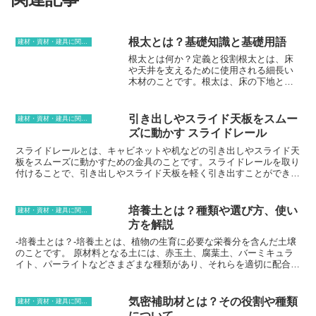
根太とは？基礎知識と基礎用語
建材・資材・建具に関する用語
根太とは何か？定義と役割根太とは、床
や天井を支えるために使用される細長い
木材のことです。根太は、床の下地とな
る合板やフローリングを支え、床の強度
や剛性を高める役割を果たします。ま
た、根太は床に断熱材や配管を通すため
引き出しやスライド天板をスムー
建材・資材・建具に関する用語
の空間を確保する役割も果たしていま
ズに動かす スライドレール
す。根太は、一般的に、間隔を空けて床
梁に取り付けられます。根太の間隔は、
スライドレールとは、キャビネットや机などの引き出しやスライド天
床の強度や剛性、断熱材や配管の有無な
板をスムーズに動かすための金具のことです。スライドレールを取り
どによって決まります。また、根太は、
付けることで、引き出しやスライド天板を軽く引き出すことができ、
床梁と平行に取り付けられるのが一般的
閉める時もスムーズに閉まります。スライドレールの基本構造は、2
ですが、斜めに取り付けられることもあ
本のレールとスライドユニットで構成されています。レールの1本は
ります。根太は、床の強度や剛性を高め
キャビネットや机の側面に固定され、もう1本は引き出しやスライド
培養土とは？種類や選び方、使い
建材・資材・建具に関する用語
るために重要な役割を果たしています。
天板に取り付けられます。スライドユニットは、2本のレールに挟み
方を解説
根太がないと、床はたわんだり、歪んだ
込まれており、引き出しやスライド天板の動きを制御します。スライ
りしやすくなります。また、根太は断熱
ドレールの役割は、以下の通りです。・引き出しやスライド天板をス
-培養土とは？-培養土とは、植物の生育に必要な栄養分を含んだ土壌
材や配管を通すための空間を確保するた
ムーズに動かす。・引き出しやスライド天板の開閉を軽くする。・引
のことです。 原材料となる土には、赤玉土、腐葉土、バーミキュラ
めにも重要です。
き出しやスライド天板のガタつきを防ぐ。・引き出しやスライド天板
イト、パーライトなどさまざまな種類があり、それらを適切に配合し
の耐荷重を高める。スライドレールの基本構造は、以下の通りで
て作られます。 培養土を使用するメリットは、土壌の環境を整え、
す。・2本のレール。・スライドユニット。・レールとスライドユニ
植物の生育を促進することができることです。 また、排水性や通気
ットを固定するネジ。スライドレールの種類は、大きく分けて2種類
性を確保し、根腐れを防ぐことができます。培養土は、植物の種類や
気密補助材とは？その役割や種類
建材・資材・建具に関する用語
あります。・ボールベアリング式スライドレール。・ローラーベアリ
生育環境に合わせて選ぶことが重要です。 たとえば、サボテンや多
について