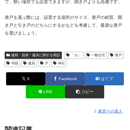
で、狭い場所でも設置できますが、開き戸よりも高価です。
唐戸を選ぶ際には、設置する場所のサイズ、唐戸の材質、開
き戸と引き戸のどちらにするかなどを考慮して、最適な唐戸
を選びましょう。
建材・資材・建具に関する用語
「か」
一般住宅
唐戸
寺院
建具
戸
神社
X
Facebook
はてブ
LINE
コピー
家造りの達人
関連記事