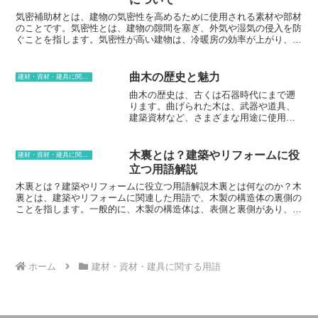
ング式スライドレール。ボールベアリング式スライドレールは、ボー
肉植物には水はけの良い培養土が適しており、観葉植物や花卉には保
ルベアリングがレールとスライドユニットの間を転がることで、スム
水性のある培養土が適しています。 また、屋内や屋外での使用によ
気密補助材とは、建物の気密性を高めるために使用される素材や部材
ーズな動きを実現しています。ローラーベアリング式スライドレール
っても、適した培養土が異なります。培養土を使用する際は、植物の
のことです。気密性とは、建物の隙間を塞ぎ、外気や湿気の侵入を防
は、ローラーベアリングがレールとスライドユニットの間を転がるこ
根を傷つけないように注意し、根鉢を崩さないようにしましょう。
ぐことを指します。気密性が高い建物は、冷暖房の効率が上がり、省
とで、スムーズな動きを実現しています。ボールベアリング式スライ
また、培養土を定期的に交換することで、土壌の環境を清潔に保つこ
エネに貢献することができます。また、結露の発生を防ぎ、建物の耐
ドレールは、ローラーベアリング式スライドレールよりも耐久性が高
とができます。
久性を向上させる効果もあります。
く、静かな動きを実現しています。しかし、ボールベアリング式スラ
曲木の歴史と魅力
建材・資材・建具に関する用語
イドレールは、ローラーベアリング式スライドレールよりも高価で
曲木の歴史は、古くは石器時代にまで遡
す。
ります。曲げられた木は、武器や道具、
建築資材など、さまざまな用途に使用さ
れてきました。曲木は、木材の自然な特
性を利用して、さまざまな形状に曲げる
ことができます。この技術は、長年にわ
木裏とは？建築やリフォームに役
建材・資材・建具に関する用語
たって職人によって受け継がれてきまし
立つ用語解説
た。曲木は、その美しさからも多くの芸
術作品に使用されてきました。曲線を多
木裏とは？建築やリフォームに役立つ用語解説木裏とは何なのか？木
用した家具や楽器、彫刻など、さまざま
裏とは、建築やリフォームに関連した用語で、木製の構造体の裏側の
な作品があります。特に、日本では曲木
ことを指します。一般的に、木製の構造体は、表側と裏側があり、表
を多用した伝統工芸品が多く見られま
側は化粧仕上げが施され、裏側は目に見えない部分になります。木裏
す。その中には、国宝や重要文化財に指
は、壁や天井の裏側、柱や梁の背後など、様々な場所にある可能性が
定されているものもあります。曲木は、
あります。木裏は、建築やリフォームにおいて、重要な役割を果たし
その強度と耐久性からも、建築資材とし
ています。例えば、壁や天井の裏側に断熱材や防音材を施工すること
て重宝されてきました。曲げられた木材
で、室内の断熱性や防音性を向上させることができます。また、柱や
ホーム
建材・資材・建具に関する用語
は、直線的な木材よりも強くなります。
梁の背後に耐震補強材を施工することで、建物の耐震性を向上させる
そのため、曲木は、橋梁や船舶、建築物
ことができます。さらに、木裏は、電気配線や水道配管などの設備を
の骨組みなど、強度が求められる部分に
隠す役割も果たしています。木裏は、建築やリフォームにおいて、重
使用されてきました。近年では、曲木の
要な役割を果たしていますが、目に見えない部分であるため、一般的