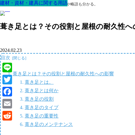
建材・資材・建具に関する用語
建材・資材・建具に関する用語
建材・資材・建具に関する用語
建材・資材・建具に関する用語
建材・資材・建具に関する用語
建材・資材・建具に関する用語
建材・資材・建具に関する用語
最高の家を作るための知識！専門用語や略語も分かる。
葺き足とは？その役割と屋根の耐久性へ
2024.02.23
目次
葺き足とは？その役割と屋根の耐久性への影響
Line
葺き足とは。
Twitter
葺き足とは何か
葺き足の役割
Facebook
葺き足のタイプ
Email
葺き足の重要性
葺き足のメンテナンス
Reddit