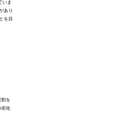
ていま
があり
とを目
役割を
の劣化