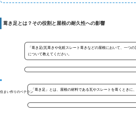
葺き足とは？その役割と屋根の耐久性への影響
「葺き足(瓦葺きや化粧スレート葺きなどの屋根において、一つの
について教えてください。
「葺き足」とは、屋根の材料である瓦やスレートを葺くときに
住まい作りのベテラン