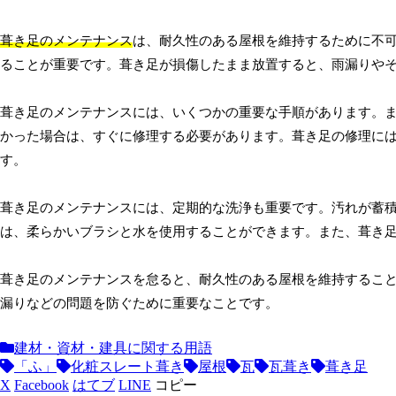
葺き足のメンテナンス
は、耐久性のある屋根を維持するために不
ることが重要です。葺き足が損傷したまま放置すると、雨漏りや
葺き足のメンテナンスには、いくつかの重要な手順があります。
かった場合は、すぐに修理する必要があります。葺き足の修理に
す。
葺き足のメンテナンスには、定期的な洗浄も重要です。汚れが蓄
は、柔らかいブラシと水を使用することができます。また、葺き
葺き足のメンテナンスを怠ると、耐久性のある屋根を維持するこ
漏りなどの問題を防ぐために重要なことです。
建材・資材・建具に関する用語
「ふ」
化粧スレート葺き
屋根
瓦
瓦葺き
葺き足
X
Facebook
はてブ
LINE
コピー