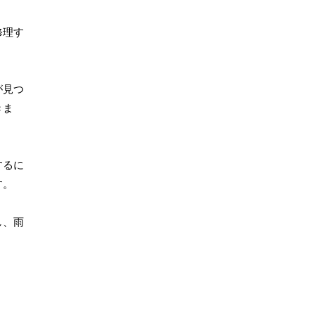
修理す
が見つ
きま
するに
す。
し、雨