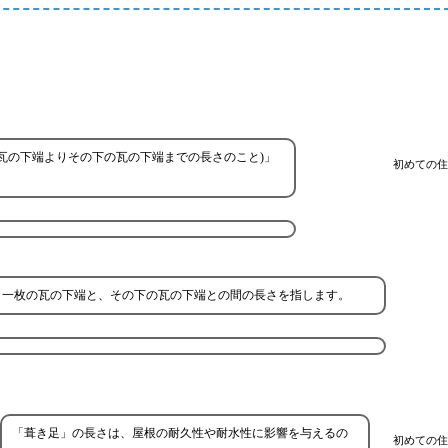
瓦の下端よりその下の瓦の下端までの長さのこと)」
初めての住
、一枚の瓦の下端と、その下の瓦の下端との間の長さを指します。
「葺き足」の長さは、屋根の耐久性や耐水性に影響を与えるの
初めての住