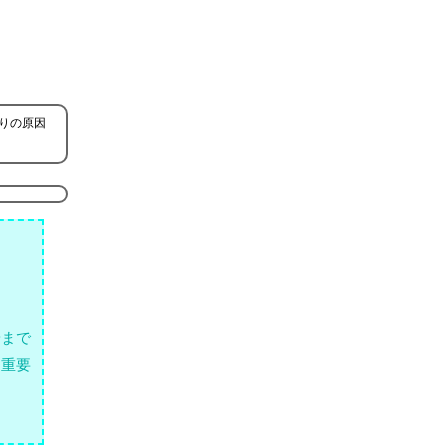
りの原因
端まで
、重要