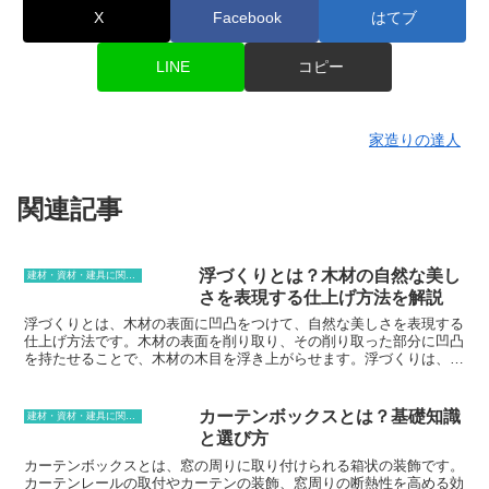
X
Facebook
はてブ
LINE
コピー
家造りの達人
関連記事
浮づくりとは？木材の自然な美し
建材・資材・建具に関する用語
さを表現する仕上げ方法を解説
浮づくりとは、木材の表面に凹凸をつけて、自然な美しさを表現する
仕上げ方法です。木材の表面を削り取り、その削り取った部分に凹凸
を持たせることで、木材の木目を浮き上がらせます。浮づくりは、木
材の自然な美しさを引き出し、より表情豊かに仕上げることができま
す。木目の美しさを生かしたインテリアにしたい場合や、木目の美し
さを引き立てたい家具を作りたい場合などに、浮づくりがおすすめで
カーテンボックスとは？基礎知識
建材・資材・建具に関する用語
す。
と選び方
カーテンボックスとは、窓の周りに取り付けられる箱状の装飾です。
カーテンレールの取付やカーテンの装飾、窓周りの断熱性を高める効