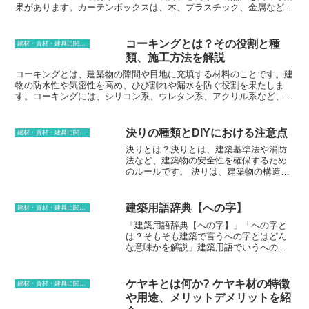
果があります。カーテンボックスは、木、プラスチック、金属など
様々な素材で作られており、さまざまなスタイルやデザインがありま
す。カーテンボックスを選ぶ際には、窓の大きさ、カーテンのデザイ
ン、部屋の雰囲気などを考慮することが大切です。カーテンボックス
コーキングとは？その役割と種
建材・資材・建具に関する用語
は、部屋の雰囲気を一変させることができるので、慎重に選ぶ必要が
類、施工方法を解説
あります。
コーキングとは、建築物の隙間や目地に充填する材料のことです。建
物の防水性や気密性を高め、ひび割れや漏水を防ぐ役割を果たしま
す。コーキングには、シリコン系、ウレタン系、アクリル系など、さ
まざまな種類があり、それぞれに特徴があります。シリコン系コーキ
ングは、耐候性に優れており、長期間使用できます。また、弾力性が
あるため、ひび割れが生じにくいという特徴があります。ウレタン系
決りの種類とDIYにおける注意点
建材・資材・建具に関する用語
コーキングは、接着力が強く、硬化後も柔軟性を保つという特徴があ
決りとは？決りとは、建築基準法や消防
ります。アクリル系コーキングは、安価で、施工性に優れているとい
法など、建築物の安全性を確保するため
う特徴があります。コーキングの施工方法は、まず、施工する部分の
のルールです。 決りは、建築物の構造や
汚れや埃をきれいに拭き取ります。次に、コーキング材を隙間や目地
材料、防火設備、避難設備など、さまざ
に充填し、ヘラなどでならします。コーキング材が硬化したら、余分
まな事項について定められています。 決
な部分をカッターなどで切り取ります。コーキングは、建物の防水性
りを守ることで、建築物が安全に利用で
や気密性を高め、ひび割れや漏水を防ぐために重要な役割を果たしま
建築用語辞典【への字】
建材・資材・建具に関する用語
きるようにすることができるのです。決
す。コーキング材には、さまざまな種類があり、それぞれに特徴があ
「建築用語辞典【への字】」「への字と
りは、建築士や設計者が作成した設計図
ります。コーキング施工の際は、施工する部分の汚れや埃をきれいに
は？そもそも建築で言うへの字とはどん
に基づいて、建築業者が施工します。 施
拭き取り、コーキング材を隙間や目地に充填し、ヘラなどでならしま
な意味かを解説」建築用語でいうへの字
工時には、決りどおりに工事を進めるこ
す。コーキング材が硬化したら、余分な部分をカッターなどで切り取
とは、建物や構造物の屋根の形状の一種
とが重要です。決りどおりに工事を進め
ります。
で、頂部から両側に傾斜する形をしてい
なければ、建築物の安全性が低下する恐
ます。 へへの字には、三角形の切妻屋
れがあります。決りは、建築物の安全性
ケヤキとは何か? ケヤキ材の特徴
建材・資材・建具に関する用語
根、矩形の寄棟屋根、多角形の宝形造り
を確保するための重要なルールです。決
や用途、メリットデメリットを紹
など、さまざまな種類があります。 への
りを守ることで、建築物が安全に利用で