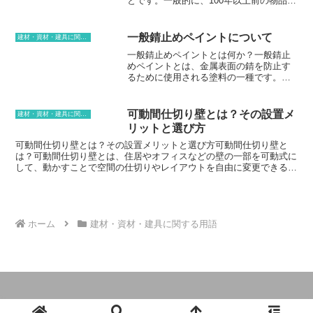
とです。一般的に、100年以上前の物品を
使用されることが多いです。・アイボルト頭部にアイが付いた吊りボ
は、衛生的であり、リサイクル性にも優れています。食品や医薬品な
アンティークと呼ぶことが多く、その年
ルトです。アイボルトは、ワイヤロープやチェーンなどを吊り下げる
どの衛生管理が求められる分野でも使用されており、環境に優しい素
代や希少性、状態によって価値が決まり
のに適しています。などがあります。吊りボルトは、重量物を吊り下
材として注目されています。
ます。アンティークは、単に古いだけで
げるための重要な部材です。適切な吊りボルトを選択し、正しく使用
一般錆止めペイントについて
建材・資材・建具に関する用語
なく、その時代ならではのデザインや職
することで、安全な吊り下げ作業を行うことができます。
一般錆止めペイントとは何か？一般錆止
人技の美しさなど、現代では再現できな
めペイントとは、金属表面の錆を防止す
い価値を持っています。アンティークに
るために使用される塗料の一種です。金
は、家具、陶磁器、絵画、ジュエリー、
属は空気中の酸素や水によって酸化さ
時計など、さまざまな種類があります。
れ、錆が発生します。錆は金属の表面を
また、その時代の文化や歴史を伝える貴
侵食し、強度や耐久性を低下させます。
重な歴史的資料としての価値も持ってい
可動間仕切り壁とは？その設置メ
建材・資材・建具に関する用語
一般錆止めペイントは、金属表面に塗布
ます。そのため、アンティークは、コレ
リットと選び方
することで、金属と空気や水の接触を遮
クターや愛好家だけでなく、美術館や博
断し、錆の発生を防ぎます。一般錆止め
可動間仕切り壁とは？その設置メリットと選び方可動間仕切り壁と
物館などでも収蔵されています。
ペイントには、様々な種類があります。
は？可動間仕切り壁とは、住居やオフィスなどの壁の一部を可動式に
最も一般的なのは、合成樹脂をベースと
して、動かすことで空間の仕切りやレイアウトを自由に変更できる壁
したアクリル系錆止めペイントです。ア
のことです。レールやキャスターなどの機構を用いて、容易に移動さ
クリル系錆止めペイントは、乾燥が早
せることができます。可動間仕切り壁は、空間をフレキシブルに利用
く、耐候性に優れています。また、エポ
したい場合に最適なソリューションです。可動間仕切り壁は、間仕切
キシ系錆止めペイントは、耐薬品性に優
り壁の固定化や全面撤去といった本来大変な工事をすることなく、手
れており、過酷な環境下で使用されま
軽に部屋のレイアウトを変更することができます。可動間仕切り壁を
ホーム
建材・資材・建具に関する用語
す。
設置することで、部屋の間取りを簡単に変えることができ、空間をよ
り有効活用することができます。また、可動間仕切り壁は、防音効果
や断熱効果もあるため、快適な居住空間を作るのに役立ちます。可動
間仕切り壁の設置は、専門業者に依頼するのが一般的です。設置費用
は、可動間仕切り壁の大きさや種類、設置場所によって異なります
が、１平方メートルあたり数万円～数十万円程度が目安です。