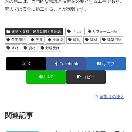
木の施工は、専門的な知識と技術を必要とする工事であり、
素人では安全に施工することが困難です。
建材・資材・建具に関する用語
「つ」
リフォーム用語
住宅用語
天井
小屋梁
建具
建材
建築用語
木材
資材
野縁受け
X
Facebook
はてブ
LINE
コピー
家造りの達人
関連記事