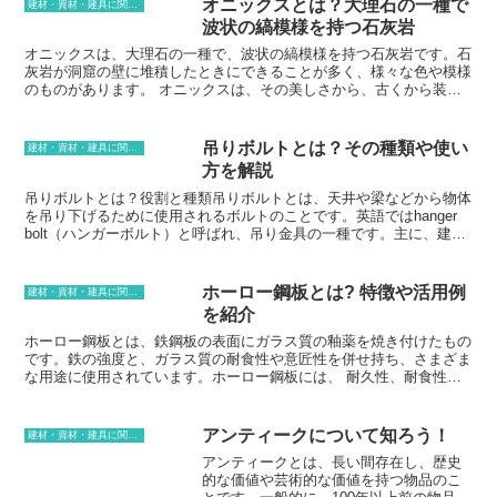
オニックスとは？大理石の一種で
建材・資材・建具に関する用語
波状の縞模様を持つ石灰岩
オニックスは、大理石の一種で、波状の縞模様を持つ石灰岩です。石
灰岩が洞窟の壁に堆積したときにできることが多く、様々な色や模様
のものがあります。 オニックスは、その美しさから、古くから装飾
品や建築材料として使用されてきました。オニックスの特徴は、その
縞模様です。縞模様は、カルサイトやアラゴナイトなどの鉱物が洞窟
の壁に堆積したときにできるものです。 オニックスの縞模様は、そ
吊りボルトとは？その種類や使い
建材・資材・建具に関する用語
の色の組み合わせや模様によって、様々な種類に分類されます。最も
方を解説
有名なオニックスは、アラバスターオニックスです。アラバスターオ
ニックスは、白色と黒色の縞模様を持つオニックスです。オニックス
吊りボルトとは？役割と種類吊りボルトとは、天井や梁などから物体
は、その美しさから、古くから装飾品や建築材料として使用されてき
を吊り下げるために使用されるボルトのことです。英語ではhanger
ました。オニックスは、その美しさから、古くから装飾品や建築材料
bolt（ハンガーボルト）と呼ばれ、吊り金具の一種です。主に、建設
として使用されてきました。 オニックスは、その美しさから、古く
現場や工場、倉庫など、重量物を吊り下げる必要がある場所で用いら
から装飾品や建築材料として使用されてきました。オニックスの性質
れています。吊りボルトは、頭部とシャンク部に分かれており、頭部
は、石灰岩であるため、硬度が低く、加工しやすいのが特徴です。
は六角形、四角形、丸型など、さまざまな形状をしています。シャン
ホーロー鋼板とは? 特徴や活用例
建材・資材・建具に関する用語
また、オニックスは、耐火性や耐熱性も高く、建物の外装や内装にも
ク部は、頭部から先端までの部分で、ねじが切られているのが一般的
を紹介
適しています。
です。吊りボルトの役割は、重量物を天井や梁などから吊り下げて支
えることです。吊りボルトは、その名の通りボルトとして使用され、
ホーロー鋼板とは、鉄鋼板の表面にガラス質の釉薬を焼き付けたもの
ナットで締め付けて固定します。吊りボルトは、単独で使用されるこ
です。鉄の強度と、ガラス質の耐食性や意匠性を併せ持ち、さまざま
ともありますが、吊り金具や吊り下げ用器具と組み合わせることもあ
な用途に使用されています。ホーロー鋼板には、 耐久性、耐食性、
ります。吊りボルトは、その用途に応じて、さまざまな種類がありま
耐熱性、意匠性、衛生的、リサイクル性などの特徴があります。耐候
す。主な種類には、・六角ボルト頭部が六角形をした吊りボルトで
性や耐久性に優れているため、屋外での使用に適しています。耐食性
す。最も一般的なタイプで、六角レンチやスパナで締め付けます。・
や耐酸性、耐アルカリ性があるため、酸やアルカリにさらされる環境
アンティークについて知ろう！
建材・資材・建具に関する用語
四角ボルト頭部が四角形をした吊りボルトです。六角ボルトと同様
でも使用できます。また、耐熱性にも優れており、高温環境でも変形
アンティークとは、長い間存在し、歴史
に、六角レンチやスパナで締め付けます。・丸ボルト頭部が丸い形の
や劣化しにくいです。さらに、美しい色や意匠を施すことができるた
的な価値や芸術的な価値を持つ物品のこ
吊りボルトです。六角ボルトや四角ボルトよりも小型で、狭い場所で
め、デザイン性の高い製品を作り出すことができます。ホーロー鋼板