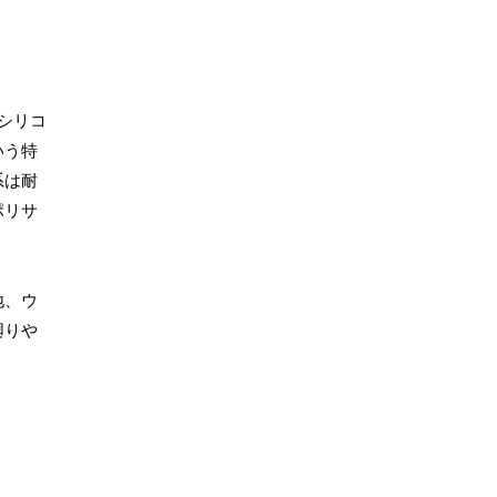
シリコ
いう特
系は耐
ポリサ
地、ウ
廻りや