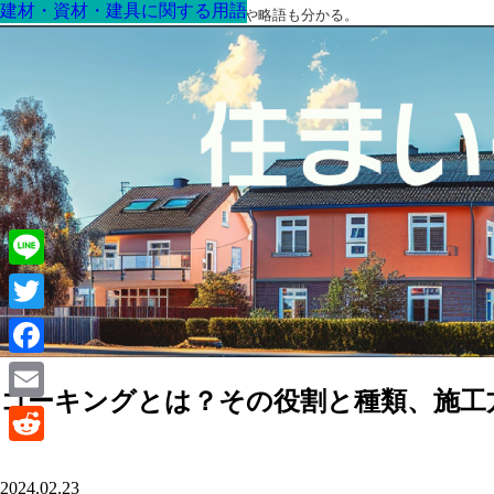
建材・資材・建具に関する用語
建材・資材・建具に関する用語
建材・資材・建具に関する用語
建材・資材・建具に関する用語
建材・資材・建具に関する用語
建材・資材・建具に関する用語
建材・資材・建具に関する用語
最高の家を作るための知識！専門用語や略語も分かる。
Line
Twitter
Facebook
コーキングとは？その役割と種類、施工
Email
Reddit
2024.02.23