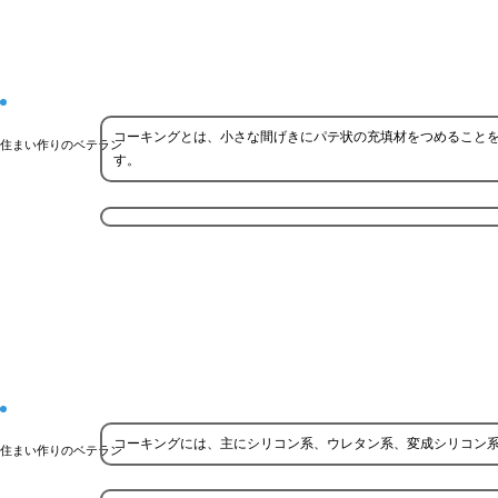
コーキングとは、小さな間げきにパテ状の充填材をつめること
住まい作りのベテラン
す。
コーキングには、主にシリコン系、ウレタン系、変成シリコン系
住まい作りのベテラン