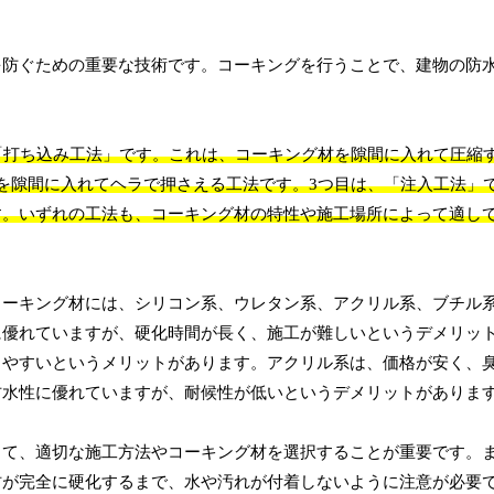
を防ぐための重要な技術です。コーキングを行うことで、建物の防
「打ち込み工法」です。これは、コーキング材を隙間に入れて圧縮
を隙間に入れてヘラで押さえる工法です。3つ目は、「注入工法」
す。いずれの工法も、コーキング材の特性や施工場所によって適し
コーキング材には、シリコン系、ウレタン系、アクリル系、ブチル
に優れていますが、硬化時間が長く、施工が難しいというデメリッ
しやすいというメリットがあります。アクリル系は、価格が安く、
防水性に優れていますが、耐候性が低いというデメリットがありま
して、適切な施工方法やコーキング材を選択することが重要です。
材が完全に硬化するまで、水や汚れが付着しないように注意が必要