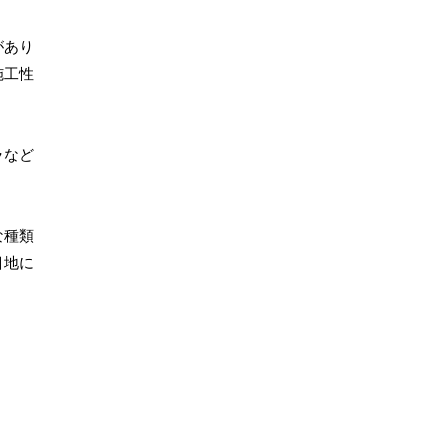
があり
施工性
ラなど
な種類
目地に