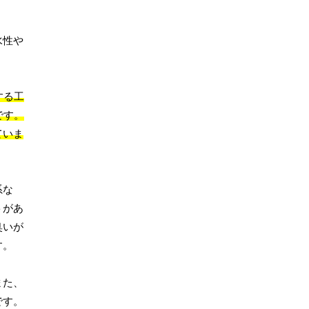
水性や
する工
です。
ていま
系な
トがあ
臭いが
す。
また、
です。