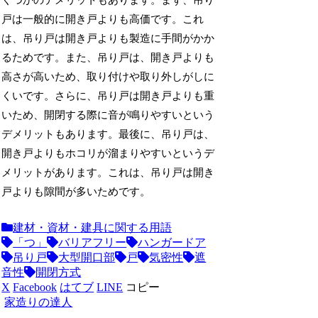
くつかのデメリットもあります。まず、吊り
戸は一般的に開き戸よりも高価です。これ
は、吊り戸は開き戸よりも製造に手間がかか
るためです。また、吊り戸は、開き戸よりも
高さが高いため、取り付けや取り外しがしに
くいです。さらに、吊り戸は開き戸よりも重
いため、開閉する際に音が鳴りやすいという
デメリットもあります。最後に、吊り戸は、
開き戸よりもホコリが溜まりやすいというデ
メリットがあります。これは、吊り戸は開き
戸よりも隙間が多いためです。
建材・資材・建具に関する用語
「つ」
バリアフリー
ハンガードア
吊り戸
大型開口部
戸
気密性
遮
音性
開閉方式
X
Facebook
はてブ
LINE
コピー
家造りの達人