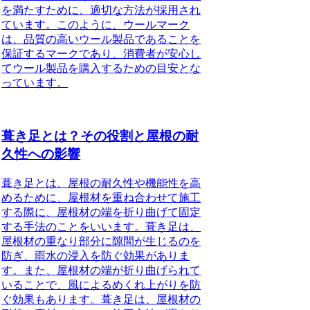
を満たすために、適切な方法が採用され
ています。このように、ウールマーク
は、品質の高いウール製品であることを
保証するマークであり、消費者が安心し
てウール製品を購入するための目安とな
っています。
葺き足とは？その役割と屋根の耐
久性への影響
葺き足とは、屋根の耐久性や機能性を高
めるために、屋根材を重ね合わせて施工
する際に、屋根材の端を折り曲げて固定
する手法のことをいいます。葺き足は、
屋根材の重なり部分に隙間が生じるのを
防ぎ、雨水の浸入を防ぐ効果がありま
す。また、屋根材の端が折り曲げられて
いることで、風によるめくれ上がりを防
ぐ効果もあります。葺き足は、屋根材の