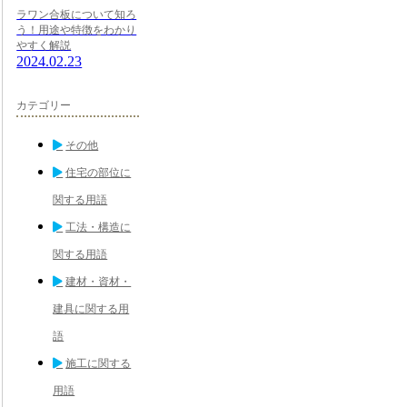
ラワン合板について知ろ
う！用途や特徴をわかり
やすく解説
2024.02.23
カテゴリー
その他
住宅の部位に
関する用語
工法・構造に
関する用語
建材・資材・
建具に関する用
語
施工に関する
用語