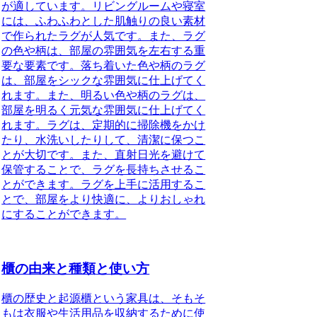
が適しています。リビングルームや寝室
には、ふわふわとした肌触りの良い素材
で作られたラグが人気です。また、ラグ
の色や柄は、部屋の雰囲気を左右する重
要な要素です。落ち着いた色や柄のラグ
は、部屋をシックな雰囲気に仕上げてく
れます。また、明るい色や柄のラグは、
部屋を明るく元気な雰囲気に仕上げてく
れます。ラグは、定期的に掃除機をかけ
たり、水洗いしたりして、清潔に保つこ
とが大切です。また、直射日光を避けて
保管することで、ラグを長持ちさせるこ
とができます。ラグを上手に活用するこ
とで、部屋をより快適に、よりおしゃれ
にすることができます。
櫃の由来と種類と使い方
櫃の歴史と起源櫃という家具は、そもそ
もは衣服や生活用品を収納するために使