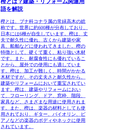
樫とは？建築・リフォーム関連用
語を解説
樫とは、ブナ科コナラ属の常緑高木の総
称です。世界に約600種が分布しており、
日本には6種が自生しています。樫は、丈
夫で耐久性に優れ、古くから建築や家
具、船舶などに使われてきました。樫の
特徴として、硬くて重く、粘り強い木材
です。また、耐腐食性にも優れているこ
とから、屋外での使用にも適していま
す。樫は、加工が難しく、時間がかかる
木材ですが、その丈夫さと耐久性から、
建築やリフォームにおいて重宝されてい
ます。樫は、建築やリフォームにおい
て、フローリング、ドア、窓枠、階段、
家具など、さまざまな用途に使用されま
す。また、樫は、楽器の材料としても使
用されており、ギター、バイオリン、ピ
アノなどの楽器のボディやネックに使用
されています。