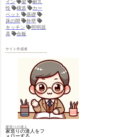
イン
梁
耐久
性
構造
カー
ペット
基礎
床の間
外壁
キッチン
照明器
具
合板
サイト作成者
家造りの達人
家造りの達人をフ
ォローする