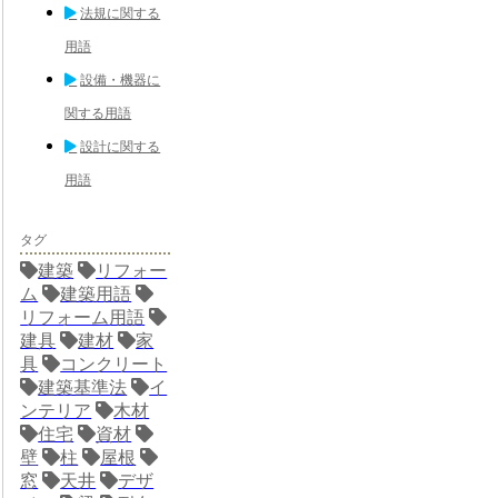
法規に関する
用語
設備・機器に
関する用語
設計に関する
用語
タグ
建築
リフォー
ム
建築用語
リフォーム用語
建具
建材
家
具
コンクリート
建築基準法
イ
ンテリア
木材
住宅
資材
壁
柱
屋根
窓
天井
デザ