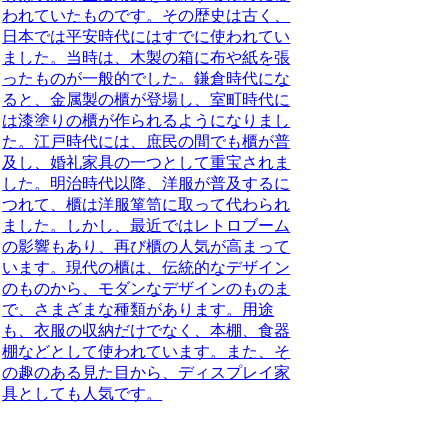
われていたものです。その歴史は古く、
日本では平安時代にはすでに使われてい
ました。当時は、木製の箱に布や紙を張
ったものが一般的でした。鎌倉時代にな
ると、金属製の櫃が登場し、室町時代に
は漆塗りの櫃が作られるようになりまし
た。江戸時代には、庶民の間でも櫃が普
及し、婚礼家具の一つとして重宝されま
した。明治時代以降、洋服が普及するに
つれて、櫃は洋服箪笥に取って代わられ
ました。しかし、最近ではレトロブーム
の影響もあり、再び櫃の人気が高まって
います。現代の櫃は、伝統的なデザイン
のものから、モダンなデザインのものま
で、さまざまな種類があります。用途
も、衣服の収納だけでなく、本棚、食器
棚などとして使われています。また、そ
の趣のある見た目から、ディスプレイ家
具としても人気です。