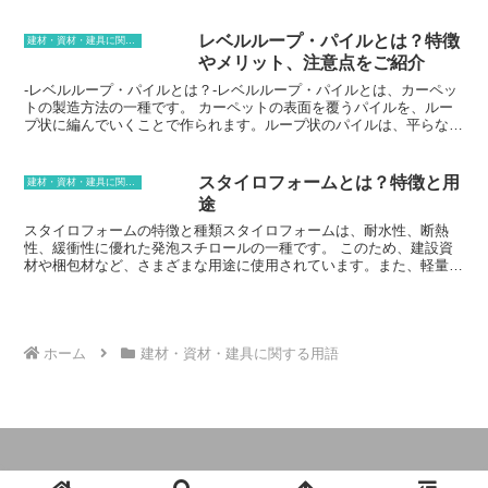
ネストテーブルは、スペースを有効活用できるのが大きな特徴です。
や防音性にも優れています。耐火性とは、火災が発生した際に、延焼
重ねて収納すれば、場所を取りません。必要な時だけ広げれば、人数
を防ぐ性能のことです。防音性とは、音の透過を防ぐ性能のことで
に合わせてテーブルの大きさを調節できます。また、ネストテーブル
レベルループ・パイルとは？特徴
建材・資材・建具に関する用語
す。
は、デザイン性が高いのも魅力です。様々なデザインのネストテーブ
やメリット、注意点をご紹介
ルがあり、お部屋の雰囲気に合わせて選ぶことができます。
-レベルループ・パイルとは？-レベルループ・パイルとは、カーペッ
トの製造方法の一種です。 カーペットの表面を覆うパイルを、ルー
プ状に編んでいくことで作られます。ループ状のパイルは、平らなパ
イルよりも柔らかく、弾力性があります。そのため、レベルループ・
パイルのカーペットは、足触りがよく、快適な空間を作り出すのに適
しています。また、レベルループ・パイルのカーペットは、平らなパ
スタイロフォームとは？特徴と用
建材・資材・建具に関する用語
イルのカーペットよりも汚れやホコリが付きにくく、お手入れが簡単
途
です。耐久性にも優れており、長く愛用することができます。
スタイロフォームの特徴と種類スタイロフォームは、耐水性、断熱
性、緩衝性に優れた発泡スチロールの一種です。 このため、建設資
材や梱包材など、さまざまな用途に使用されています。また、軽量で
加工しやすいという特徴もあるため、DIYにもよく使われています。
スタイロフォームの種類は大きく分けて2つあります。1つ目は、ポ
リスチレンフォームです。これは、発泡スチロールをそのまま成形し
たものです。もう1つは、押し出し発泡スチロールです。これは、発
泡スチロールを熱と圧力をかけて押し出して成形したものです。押し
ホーム
建材・資材・建具に関する用語
出し発泡スチロールは、ポリスチレンフォームよりも強度が高く、耐
水性にも優れています。そのため、建築資材や、より強力な梱包材と
してよく使用されています。