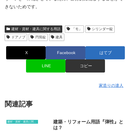
きないためです。
建材・資材・建具に関する用語
「モ」
シリンダー錠
ドアノブ
円筒錠
建具
X
Facebook
はてブ
LINE
コピー
家造りの達人
関連記事
建築・リフォーム用語『弾性』と
建材・資材・建具に関する用語
は？