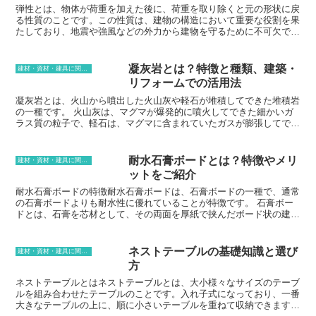
弾性とは、物体が荷重を加えた後に、荷重を取り除くと元の形状に戻
る性質のことです。この性質は、建物の構造において重要な役割を果
たしており、地震や強風などの外力から建物を守るために不可欠で
す。建築物においては、梁や柱などの主要な構造部材に弾性があるこ
とが重要です。これにより、外力によって変形しても、外力が取り除
かれれば元の形状に戻ることができます。この弾性があることで、建
凝灰岩とは？特徴と種類、建築・
建材・資材・建具に関する用語
物の耐久性や耐震性が向上します。また、建物には弾性に加えて、塑
リフォームでの活用法
性という性質も必要です。塑性とは、物体が荷重を加えた後に、荷重
を取り除いても元の形状に戻らない性質のことです。塑性は、建物の
凝灰岩とは、火山から噴出した火山灰や軽石が堆積してできた堆積岩
構造部材が破損するのを防ぐために重要です。地震や強風などの外力
の一種です。 火山灰は、マグマが爆発的に噴火してできた細かいガ
が加わると、建物は弾性によって変形しますが、その変形量が大きす
ラス質の粒子で、軽石は、マグマに含まれていたガスが膨張してでき
ぎると、構造部材が破損してしまいます。塑性があることで、構造部
た多孔質の岩片です。凝灰岩は、これらの火山砕屑物が堆積してでき
材が破損するのを防ぎ、建物の倒壊を防ぐことができます。
た岩石であり、その見た目は、灰色や黒色、茶色など、様々です。凝
灰岩は、世界各地で産出されており、その中でも、イタリアのポンペ
耐水石膏ボードとは？特徴やメリ
建材・資材・建具に関する用語
イやトルコのカッパドキアなどが有名です。
ットをご紹介
耐水石膏ボードの特徴耐水石膏ボードは、石膏ボードの一種で、通常
の石膏ボードよりも耐水性に優れていることが特徴です。 石膏ボー
ドとは、石膏を芯材として、その両面を厚紙で挟んだボード状の建材
のことです。耐水石膏ボードは、石膏ボードの芯材に撥水剤を添加す
ることで、耐水性を高めています。耐水石膏ボードは、水に濡れて
も、通常の石膏ボードのように膨張したり、反ったりすることがあり
ネストテーブルの基礎知識と選び
建材・資材・建具に関する用語
ません。 そのため、水回りや湿気の多い場所でも使用することがで
方
きます。また、耐水石膏ボードは、耐火性や防音性に優れているとい
う特徴もあります。一般的に、石膏ボードは耐水性に優れていませ
ネストテーブルとはネストテーブルとは、大小様々なサイズのテーブ
ん。そのため、水回りや湿気の多い場所には不向きとされています。
ルを組み合わせたテーブルのことです。入れ子式になっており、一番
しかし、耐水石膏ボードは、耐水性に優れているため、水回りや湿気
大きなテーブルの上に、順に小さいテーブルを重ねて収納できます。
の多い場所でも使用することができます。耐水石膏ボードは、耐火性