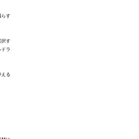
減らす
選択す
ルドラ
抑える