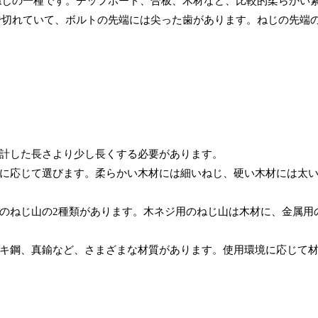
ねじの一種です。チップボード、合板、木材など、比較的柔らかい
で切れていて、ボルトの先端には尖った歯があります。ねじの先端
計した長さより少し長くする必要があります。
に応じて選びます。柔らかい木材には細いねじ、硬い木材には太
のねじ山の2種類があります。木ネジ用のねじ山は木材に、金属用
キ鋼、真鍮など、さまざまな材質があります。使用環境に応じて