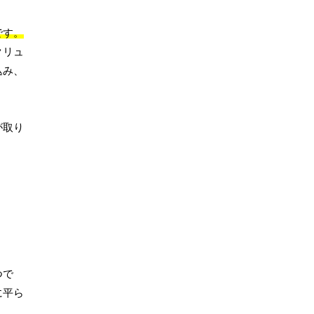
です。
クリュ
込み、
が取り
つで
に平ら