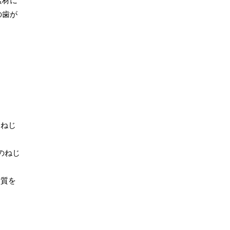
素材に
の歯が
いねじ
のねじ
材質を