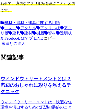
わせて、適切なアクリル板を選ぶことが大切
です。
建材・資材・建具に関する用語
「あ」
アクリル
アクリル板
アク
リ板
建具
建材
樹脂
資材
透明板
X
Facebook
はてブ
LINE
コピー
家造りの達人
関連記事
ウィンドウトリートメントとは？
窓辺のおしゃれに彩りを添えるテ
クニック
ウィンドウトリートメントは、快適な住
環境を演出するための窓辺の装飾のこと