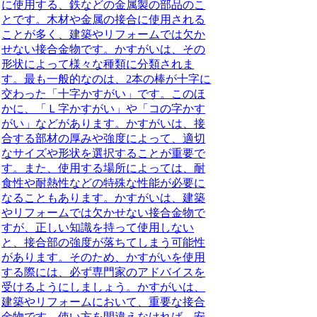
に使用する、鉄などの金属製の部品のこ
とです。木材や金属の接合に使用される
ことが多く、建築やリフォームでは欠か
せない接合金物です。かすがいは、その
形状によって様々な種類に分類されま
す。最も一般的なのは、2本の棒が十字に
交わった「十字かすがい」です。このほ
かに、「Ｌ字かすがい」や「コの字かす
がい」などがあります。かすがいは、接
合する部材の厚みや強度によって、適切
なサイズや形状を選択することが重要で
す。また、使用する場所によっては、耐
食性や耐熱性などの特殊な性能が必要に
なることもあります。かすがいは、建築
やリフォームでは欠かせない接合金物で
すが、正しい知識を持って使用しない
と、接合部の強度が落ちてしまう可能性
があります。そのため、かすがいを使用
する際には、必ず専門家のアドバイスを
受けるようにしましょう。かすがいは、
建築やリフォームにおいて、重要な接合
金物です。使い方を間違えなければ、安