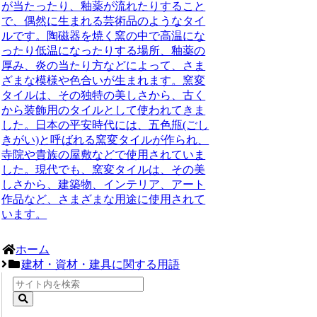
が当たったり、釉薬が流れたりすること
で、偶然に生まれる芸術品のようなタイ
ルです。陶磁器を焼く窯の中で高温にな
ったり低温になったりする場所、釉薬の
厚み、炎の当たり方などによって、さま
ざまな模様や色合いが生まれます。窯変
タイルは、その独特の美しさから、古く
から装飾用のタイルとして使われてきま
した。日本の平安時代には、五色甁(ごし
きがい)と呼ばれる窯変タイルが作られ、
寺院や貴族の屋敷などで使用されていま
した。現代でも、窯変タイルは、その美
しさから、建築物、インテリア、アート
作品など、さまざまな用途に使用されて
います。
ホーム
建材・資材・建具に関する用語