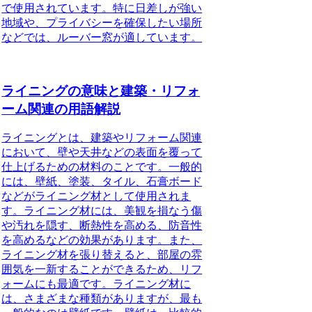
で使用されています。特に日差しが強い
地域や、プライバシーを確保したい場所
などでは、ルーバー窓が適しています。
ライニングの意味と建築・リフォ
ーム関連の用語解説
ライニングとは、建築やリフォーム関連
において、壁や天井などの表面を覆って
仕上げるための材料のことです。一般的
には、壁紙、塗装、タイル、石膏ボード
などがライニング材として使用されま
す。ライニング材には、美観を損なう傷
や汚れを隠す、断熱性を高める、防音性
を高めるなどの効果があります。また、
ライニング材を張り替えると、部屋の雰
囲気を一新することができるため、リフ
ォームにも最適です。ライニング材に
は、さまざまな種類がありますが、最も