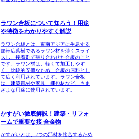
ラワン合板について知ろう！用途
や特徴をわかりやすく解説
ラワン合板とは、東南アジアに生息する
熱帯広葉樹であるラワン材を薄くスライ
スし、接着剤で張り合わせた合板のこと
です。ラワン材は、軽くて加工しやす
く、比較的安価なため、合板の原料とし
て広く利用されています。ラワン合板
は、建築資材や家具、梱包材など、さま
ざまな用途に使用されています。
かすがい徹底解説！建築・リフォ
ームで重要な接 合金物
かすがいとは、2つの部材を接合するため