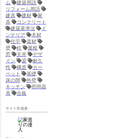
ム
建築用語
リフォーム用語
建具
建材
家
具
コンクリート
建築基準法
イ
ンテリア
木材
住宅
資材
壁
柱
屋根
窓
天井
デザ
イン
梁
耐久
性
構造
カー
ペット
基礎
床の間
外壁
キッチン
照明器
具
合板
サイト作成者