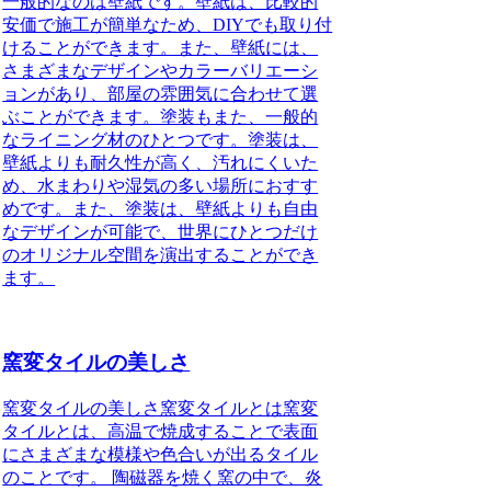
一般的なのは壁紙です。壁紙は、比較的
安価で施工が簡単なため、DIYでも取り付
けることができます。また、壁紙には、
さまざまなデザインやカラーバリエーシ
ョンがあり、部屋の雰囲気に合わせて選
ぶことができます。塗装もまた、一般的
なライニング材のひとつです。塗装は、
壁紙よりも耐久性が高く、汚れにくいた
め、水まわりや湿気の多い場所におすす
めです。また、塗装は、壁紙よりも自由
なデザインが可能で、世界にひとつだけ
のオリジナル空間を演出することができ
ます。
窯変タイルの美しさ
窯変タイルの美しさ窯変タイルとは窯変
タイルとは、高温で焼成することで表面
にさまざまな模様や色合いが出るタイル
のことです。 陶磁器を焼く窯の中で、炎