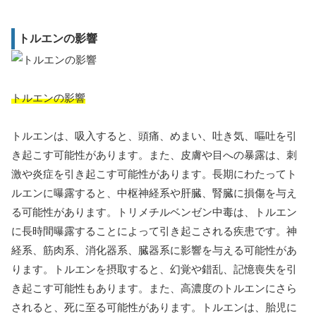
トルエンの影響
トルエンの影響
トルエンは、吸入すると、頭痛、めまい、吐き気、嘔吐を引
き起こす可能性があります。また、皮膚や目への暴露は、刺
激や炎症を引き起こす可能性があります。長期にわたってト
ルエンに曝露すると、中枢神経系や肝臓、腎臓に損傷を与え
る可能性があります。トリメチルベンゼン中毒は、トルエン
に長時間曝露することによって引き起こされる疾患です。神
経系、筋肉系、消化器系、臓器系に影響を与える可能性があ
ります。トルエンを摂取すると、幻覚や錯乱、記憶喪失を引
き起こす可能性もあります。また、高濃度のトルエンにさら
されると、死に至る可能性があります。トルエンは、胎児に