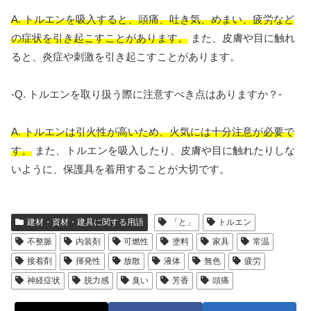
A. トルエンを吸入すると、頭痛、吐き気、めまい、疲労など
の症状を引き起こすことがあります。
また、皮膚や目に触れ
ると、炎症や刺激を引き起こすことがあります。
-Q. トルエンを取り扱う際に注意すべき点はありますか？-
A. トルエンは引火性が高いため、火気には十分注意が必要で
す。
また、トルエンを吸入したり、皮膚や目に触れたりしな
いように、保護具を着用することが大切です。
建材・資材・建具に関する用語
「と」
トルエン
不整脈
内装剤
可燃性
塗料
家具
常温
接着剤
揮発性
放散
液体
無色
疲労
神経症状
脱力感
臭い
芳香
頭痛