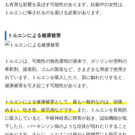
も有害な影響を及ぼす可能性があります。妊娠中の女性は、
トルエンに曝されるのを避ける必要があります。
トルエンによる健康被害
トルエンは、可燃性の無色透明の液体で、ガソリンや塗料の
希釈剤、接着剤、ゴムの製造など、さまざまな用途で使用さ
れています。トルエンを吸入したり、肌に触れたりすると、
健康被害を引き起こす可能性があります。
トルエンによる健康被害として、最も一般的なのは、頭痛、
めまい、吐き気、疲労感などです。
また、トルエンを長期的
に吸入していると、中枢神経系に障害が起き、認知機能が低
下したり、パーキンソン病のような症状が現れたりすること
があります。さらに、トルエンは発がん性物質にも指定され