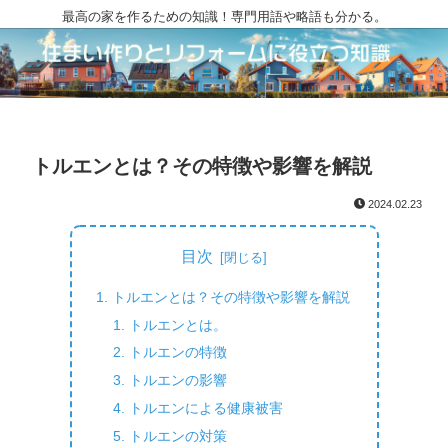
最高の家を作るための知識！専門用語や略語も分かる。
トルエンとは？その特徴や影響を解説
2024.02.23
目次
トルエンとは？その特徴や影響を解説
トルエンとは。
トルエンの特徴
トルエンの影響
トルエンによる健康被害
トルエンの対策