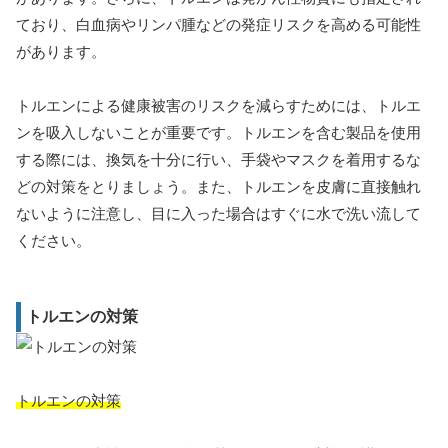
ており、白血病やリンパ腫などの発症リスクを高める可能性
があります。
トルエンによる健康被害のリスクを減らすためには、トルエ
ンを吸入しないことが重要です。トルエンを含む製品を使用
する際には、換気を十分に行い、手袋やマスクを着用するな
どの対策をとりましょう。また、トルエンを皮膚に直接触れ
ないように注意し、目に入った場合はすぐに水で洗い流して
ください。
トルエンの対策
トルエンの対策