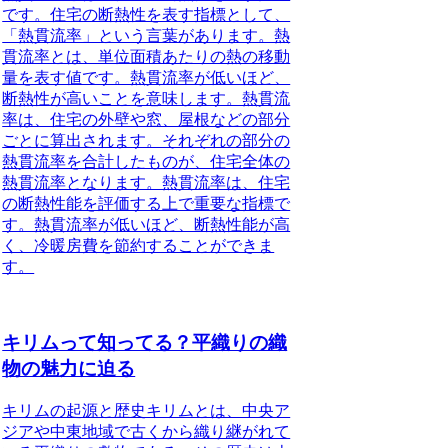
です。住宅の断熱性を表す指標として、
「熱貫流率」という言葉があります。熱
貫流率とは、単位面積あたりの熱の移動
量を表す値です。熱貫流率が低いほど、
断熱性が高いことを意味します。熱貫流
率は、住宅の外壁や窓、屋根などの部分
ごとに算出されます。それぞれの部分の
熱貫流率を合計したものが、住宅全体の
熱貫流率となります。熱貫流率は、住宅
の断熱性能を評価する上で重要な指標で
す。熱貫流率が低いほど、断熱性能が高
く、冷暖房費を節約することができま
す。
キリムって知ってる？平織りの織
物の魅力に迫る
キリムの起源と歴史キリムとは、中央ア
ジアや中東地域で古くから織り継がれて