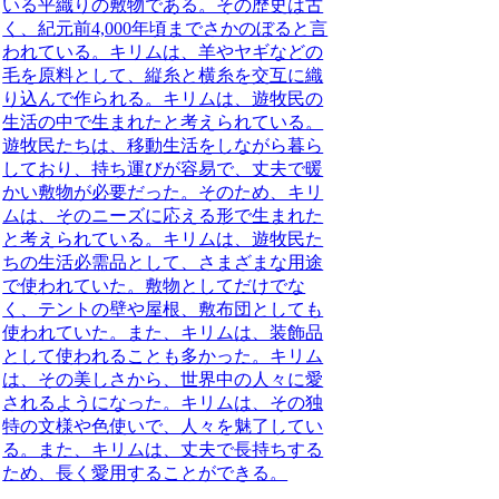
いる平織りの敷物である。その歴史は古
く、紀元前4,000年頃までさかのぼると言
われている。キリムは、羊やヤギなどの
毛を原料として、縦糸と横糸を交互に織
り込んで作られる。キリムは、遊牧民の
生活の中で生まれたと考えられている。
遊牧民たちは、移動生活をしながら暮ら
しており、持ち運びが容易で、丈夫で暖
かい敷物が必要だった。そのため、キリ
ムは、そのニーズに応える形で生まれた
と考えられている。キリムは、遊牧民た
ちの生活必需品として、さまざまな用途
で使われていた。敷物としてだけでな
く、テントの壁や屋根、敷布団としても
使われていた。また、キリムは、装飾品
として使われることも多かった。キリム
は、その美しさから、世界中の人々に愛
されるようになった。キリムは、その独
特の文様や色使いで、人々を魅了してい
る。また、キリムは、丈夫で長持ちする
ため、長く愛用することができる。