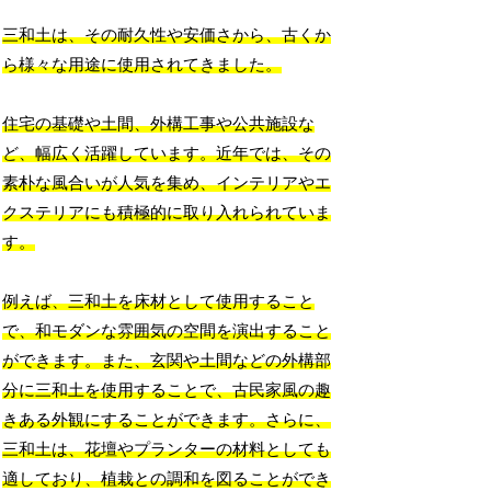
三和土は、その耐久性や安価さから、古くか
ら様々な用途に使用されてきました。
住宅の基礎や土間、外構工事や公共施設な
ど、幅広く活躍しています。近年では、その
素朴な風合いが人気を集め、インテリアやエ
クステリアにも積極的に取り入れられていま
す。
例えば、三和土を床材として使用すること
で、和モダンな雰囲気の空間を演出すること
ができます。また、玄関や土間などの外構部
分に三和土を使用することで、古民家風の趣
きある外観にすることができます。さらに、
三和土は、花壇やプランターの材料としても
適しており、植栽との調和を図ることができ