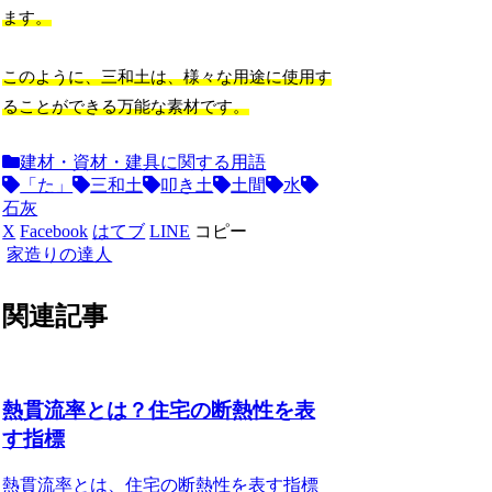
ます。
このように、三和土は、様々な用途に使用す
ることができる万能な素材です。
建材・資材・建具に関する用語
「た」
三和土
叩き土
土間
水
石灰
X
Facebook
はてブ
LINE
コピー
家造りの達人
関連記事
熱貫流率とは？住宅の断熱性を表
す指標
熱貫流率とは、住宅の断熱性を表す指標