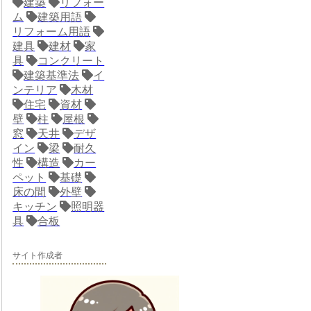
建築
リフォー
ム
建築用語
リフォーム用語
建具
建材
家
具
コンクリート
建築基準法
イ
ンテリア
木材
住宅
資材
壁
柱
屋根
窓
天井
デザ
イン
梁
耐久
性
構造
カー
ペット
基礎
床の間
外壁
キッチン
照明器
具
合板
サイト作成者