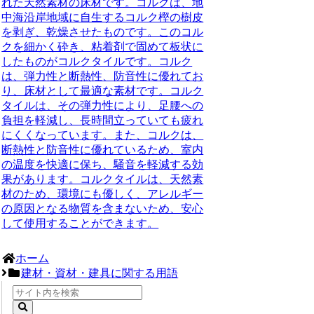
れた天然素材の床材です。コルクは、地
中海沿岸地域に自生するコルク樫の樹皮
を剥ぎ、乾燥させたものです。このコル
クを細かく砕き、粘着剤で固めて板状に
したものがコルクタイルです。コルク
は、弾力性と断熱性、防音性に優れてお
り、床材として最適な素材です。コルク
タイルは、その弾力性により、足腰への
負担を軽減し、長時間立っていても疲れ
にくくなっています。また、コルクは、
断熱性と防音性に優れているため、室内
の温度を快適に保ち、騒音を軽減する効
果があります。コルクタイルは、天然素
材のため、環境にも優しく、アレルギー
の原因となる物質を含まないため、安心
して使用することができます。
ホーム
建材・資材・建具に関する用語