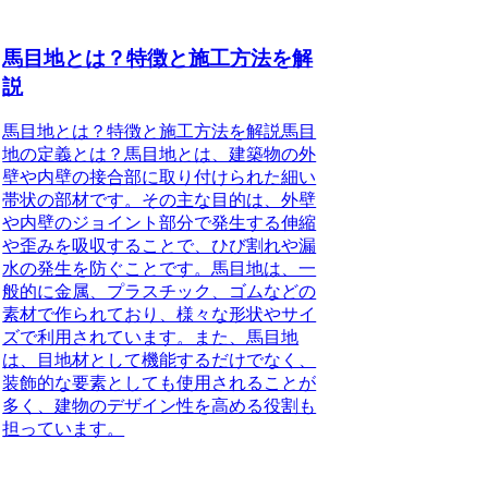
馬目地とは？特徴と施工方法を解
説
馬目地とは？特徴と施工方法を解説馬目
地の定義とは？馬目地とは、建築物の外
壁や内壁の接合部に取り付けられた細い
帯状の部材です。その主な目的は、外壁
や内壁のジョイント部分で発生する伸縮
や歪みを吸収することで、ひび割れや漏
水の発生を防ぐことです。馬目地は、一
般的に金属、プラスチック、ゴムなどの
素材で作られており、様々な形状やサイ
ズで利用されています。また、馬目地
は、目地材として機能するだけでなく、
装飾的な要素としても使用されることが
多く、建物のデザイン性を高める役割も
担っています。