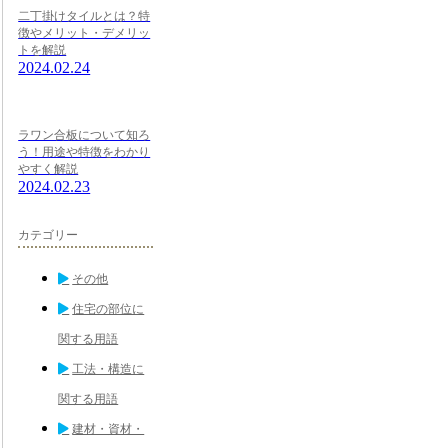
二丁掛けタイルとは？特
徴やメリット・デメリッ
トを解説
2024.02.24
ラワン合板について知ろ
う！用途や特徴をわかり
やすく解説
2024.02.23
カテゴリー
その他
住宅の部位に
関する用語
工法・構造に
関する用語
建材・資材・