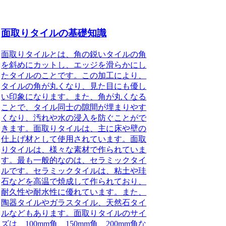
面取りタイルの基礎知識
面取りタイルとは、角の鋭いタイルの角
を斜めにカットし、エッジを滑らかにし
たタイルのことです。この加工により、
タイルの角が丸くなり、見た目にも優し
い印象になります。また、角が丸くなる
ことで、タイル同士の隙間が埋まりやす
くなり、汚れや水の浸入を防ぐことがで
きます。面取りタイルは、主に床や壁の
仕上げ材として使用されています。面取
りタイルは、様々な素材で作られていま
す。最も一般的なのは、セラミックタイ
ルです。セラミックタイルは、粘土や珪
石などを高温で焼成して作られており、
耐久性や耐水性に優れています。また、
陶器タイルやガラスタイル、天然石タイ
ルなどもあります。面取りタイルのサイ
ズは、100mm角、150mm角、200mm角な