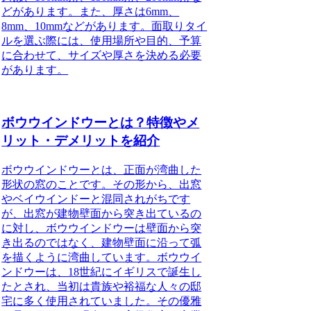
どがあります。また、厚さは6mm、
8mm、10mmなどがあります。面取りタイ
ルを選ぶ際には、使用場所や目的、予算
に合わせて、サイズや厚さを決める必要
があります。
ボウウインドウーとは？特徴やメ
リット・デメリットを紹介
ボウウインドウーとは、正面が湾曲した
形状の窓のことです。その形から、出窓
やベイウインドーと混同されがちです
が、出窓が建物壁面から突き出ているの
に対し、ボウウインドウーは壁面から突
き出るのではなく、建物壁面に沿って弧
を描くように湾曲しています。ボウウイ
ンドウーは、18世紀にイギリスで誕生し
たとされ、当初は貴族や裕福な人々の邸
宅に多く使用されていました。その優雅