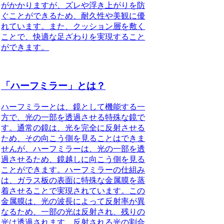
がかかりますが、ズレや浮き上がりを防
ぐことができるため、耐久性や美観に優
れています。また、クッション層を敷く
ことで、快適な足ざわりを実現すること
ができます。
「ハーフミラー」とは？
ハーフミラーとは、鏡として機能する一
方で、光の一部を透過させる特殊な鏡で
す。通常の鏡は、光を完全に反射させる
ため、その向こう側を見ることはできま
せんが、ハーフミラーは、光の一部を透
過させるため、鏡越しに向こう側を見る
ことができます。ハーフミラーの仕組み
は、ガラス板の表面に特殊な金属膜を蒸
着させることで実現されています。この
金属膜は、光の波長によって反射率が異
なるため、一部の光は反射され、残りの
光は透過されます。反射される光の割合