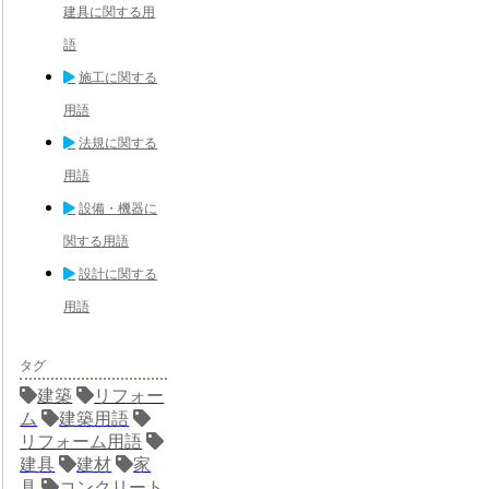
建具に関する用
語
施工に関する
用語
法規に関する
用語
設備・機器に
関する用語
設計に関する
用語
タグ
建築
リフォー
ム
建築用語
リフォーム用語
建具
建材
家
具
コンクリート