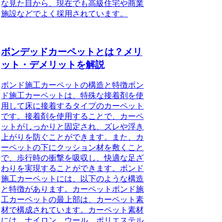
な見た目から、現在でも高級住宅や商業
施設などでよく採用されています。
ボンデッドカーペットとは？メリ
ット・デメリットを解説
ボンド施工カーペットの構造と特徴ボン
ド施工カーペットは、特殊な接着剤を使
用して床に接着するタイプのカーペット
です。接着剤を使用することで、カーペ
ットがしっかりと固定され、ズレや浮き
上がりを防ぐことができます。また、カ
ーペットの下にクッション材を敷くこと
で、歩行時の衝撃を吸収し、快適な足ざ
わりを実現することができます。ボンド
施工カーペットには、以下のような構造
と特徴があります。カーペットボンド施
工カーペットの最上部は、カーペット素
材で構成されています。カーペット素材
には、ナイロン、ウール、ポリエステル