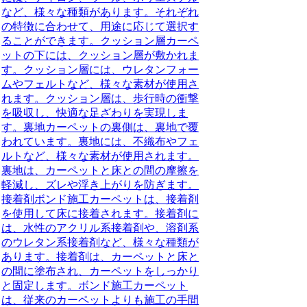
など、様々な種類があります。それぞれ
の特徴に合わせて、用途に応じて選択す
ることができます。クッション層カーペ
ットの下には、クッション層が敷かれま
す。クッション層には、ウレタンフォー
ムやフェルトなど、様々な素材が使用さ
れます。クッション層は、歩行時の衝撃
を吸収し、快適な足ざわりを実現しま
す。裏地カーペットの裏側は、裏地で覆
われています。裏地には、不織布やフェ
ルトなど、様々な素材が使用されます。
裏地は、カーペットと床との間の摩擦を
軽減し、ズレや浮き上がりを防ぎます。
接着剤ボンド施工カーペットは、接着剤
を使用して床に接着されます。接着剤に
は、水性のアクリル系接着剤や、溶剤系
のウレタン系接着剤など、様々な種類が
あります。接着剤は、カーペットと床と
の間に塗布され、カーペットをしっかり
と固定します。ボンド施工カーペット
は、従来のカーペットよりも施工の手間