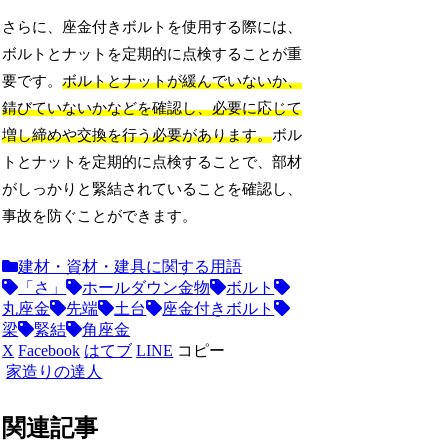
さらに、座金付きボルトを使用する際には、
ボルトとナットを定期的に点検することが重
要です。
ボルトとナットが緩んでいないか、
錆びていないかなどを確認し、必要に応じて
増し締めや交換を行う必要があります。
ボル
トとナットを定期的に点検することで、部材
がしっかりと緊結されていることを確認し、
事故を防ぐことができます。
建材・資材・建具に関する用語
「さ」
ホールダウン金物
ボルト
丸座金
先端
土台
座金付きボルト
梁
緊結
角座金
X
Facebook
はてブ
LINE
コピー
家造りの達人
関連記事