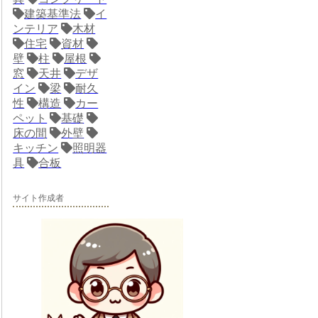
建築基準法
イ
ンテリア
木材
住宅
資材
壁
柱
屋根
窓
天井
デザ
イン
梁
耐久
性
構造
カー
ペット
基礎
床の間
外壁
キッチン
照明器
具
合板
サイト作成者