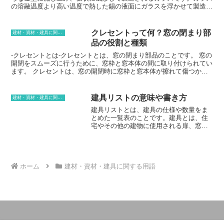
の溶融温度より高い温度で熱した錫の液面にガラスを浮かせて製造さ
れるため、フロート板ガラスとも呼ばれます。フロート板ガラスの特
徴は、何といってもその表面の平滑性です。板の厚さは均一で、光の
透過率が高く、歪みが少ないのが特徴です。また、硬度が高いため、
クレセントって何？窓の閉まり部
建材・資材・建具に関する用語
傷がつきにくく、耐熱性にも優れています。そのため、建築物や自動
品の役割と種類
車の窓ガラス、鏡、テーブルや棚などの家具、家電製品のディスプレ
イなど、さまざまな用途に使用されています。フロート板ガラスに
-クレセントとは-クレセントとは、窓の閉まり部品のことです。 窓の
は、透明なもの、着色したもの、模様が入ったものなど、さまざまな
開閉をスムーズに行うために、窓枠と窓本体の間に取り付けられてい
種類があります。また、フロート板ガラスの表面に特殊な加工を施し
ます。 クレセントは、窓の開閉時に窓枠と窓本体が擦れて傷つかな
て、耐熱性や強度を高めたものもあります。フロート板ガラスは、そ
いようにする役割を果たしています。クレセントには、大きく分けて
の優れた特性と多用途性から、私たちの生活の中で欠かせない素材と
3種類あります。 1つ目は、回転式クレセントです。 回転式クレセン
なっています。
トは、窓枠に固定されている部分と、窓本体に固定されている部分の
建具リストの意味や書き方
建材・資材・建具に関する用語
2つで構成されています。 窓を開閉する時は、窓本体に固定されてい
建具リストとは、建具の仕様や数量をま
る部分を回転させて、窓枠に固定されている部分から外します。2つ
とめた一覧表のことです。建具とは、住
目は、引き違い式クレセントです。 引き違い式クレセントは、窓枠
宅やその他の建物に使用される扉、窓、
に固定されている部分と、窓本体に固定されている部分の2つで構成
障子などの開口部を塞ぐためのもので
されています。 窓を開閉する時は、窓本体に固定されている部分を
す。建具リストは、建築設計図書の一部
スライドさせて、窓枠に固定されている部分から外します。3つ目
であり、建築工事の際に必要な建具の種
は、上げ下げ式クレセントです。 上げ下げ式クレセントは、窓枠に
類や数量を決定するために使用されま
固定されている部分と、窓本体に固定されている部分の2つで構成さ
す。また、建具リストは、建具のメーカ
ホーム
建材・資材・建具に関する用語
れています。 窓を開閉する時は、窓本体に固定されている部分を上
ーや販売店に発注する際にも使用されま
下にスライドさせて、窓枠に固定されている部分から外します。
す。建具リストには、建具の名称、サイ
ズ、材質、仕上げ、数量などが記載され
ています。建具の名称には、開き戸、引
き戸、折れ戸などの種類があります。サ
イズには、幅、高さ、厚みが含まれま
す。材質には、木、金属、ガラスなどが