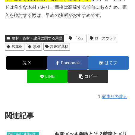
ドは希少な木材であり、価格は高騰する傾向にあるため、購
入を検討する際は、早めの決断がおすすめです。
建材・資材・建具に関する用語
「ろ」
ローズウッド
広葉樹
紫檀
高級家具材
X
Facebook
はてブ
LINE
コピー
家造りの達人
関連記事
亜鉛メッキ鋼板とは？特徴とメリ
建材・資材・建具に関する用語