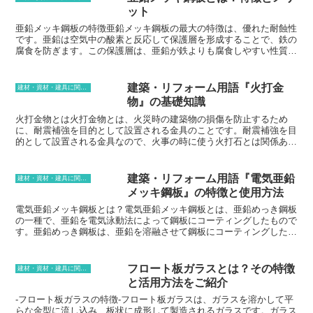
ット
亜鉛メッキ鋼板の特徴亜鉛メッキ鋼板の最大の特徴は、優れた耐蝕性
です。亜鉛は空気中の酸素と反応して保護層を形成することで、鉄の
腐食を防ぎます。この保護層は、亜鉛が鉄よりも腐食しやすい性質を
利用しており、鉄が腐食する前に亜鉛が腐食することで鉄を守る仕組
みです。亜鉛メッキ鋼板の耐蝕性は、その亜鉛の含有量によって決ま
ります。亜鉛の含有量が多いほど、耐蝕性が高くなります。亜鉛メッ
建築・リフォーム用語『火打金
建材・資材・建具に関する用語
キ鋼板のもう一つの特徴は、加工性に優れていることです。亜鉛メッ
物』の基礎知識
キ鋼板は、鉄よりも柔らかく、加工がしやすいのが特徴です。そのた
め、様々な形状に加工することができ、建築資材や自動車部品など、
火打金物とは火打金物とは、火災時の建築物の損傷を防止するため
幅広い用途で使用されています。また、亜鉛メッキ鋼板は、コストパ
に、耐震補強を目的として設置される金具のことです。耐震補強を目
フォーマンスが高いという特徴もあります。亜鉛メッキ鋼板は、鉄よ
的として設置される金具なので、火事の時に使う火打石とは関係あり
りも安価な材料であり、亜鉛メッキ処理を施すことで耐蝕性が向上す
ません。建築物の耐震補強は、地震が起きた時に建物が倒壊するのを
るため、長期的に gesehenコストを削減することができます。亜鉛
防ぐために必要な措置ですが、火打金物は、その一環を担う重要な金
メッキ鋼板は、耐蝕性、加工性、コストパフォーマンスに優れた材料
具なのです。火打金物は、建物を構成する部材を固定したり、つなぎ
建築・リフォーム用語『電気亜鉛
建材・資材・建具に関する用語
であり、建築資材や自動車部品など、幅広い用途で使用されていま
合わせたりするために使用されます。例えば、柱と梁を固定したり、
メッキ鋼板』の特徴と使用方法
す。
梁と桁を固定したりするために使用されます。また、火打金物は、外
壁と内壁を固定したり、屋根と外壁を固定したりするために使用され
電気亜鉛メッキ鋼板とは？電気亜鉛メッキ鋼板とは、亜鉛めっき鋼板
ることもあります。
の一種で、亜鉛を電気泳動法によって鋼板にコーティングしたもので
す。亜鉛めっき鋼板は、亜鉛を溶融させて鋼板にコーティングしたも
ので、腐食を防ぐ効果があります。亜鉛めっき鋼板に比べて、電気亜
鉛メッキ鋼板の方が亜鉛の被膜が薄く、柔軟性があり、加工しやすい
のが特徴です。また、電気亜鉛メッキ鋼板は、亜鉛めっき鋼板よりも
フロート板ガラスとは？その特徴
建材・資材・建具に関する用語
耐食性が優れており、溶接や塗装がしやすいという特徴があります。
と活用方法をご紹介
-フロート板ガラスの特徴-フロート板ガラスは、ガラスを溶かして平
らな金型に流し込み、板状に成形して製造されるガラスです。ガラス