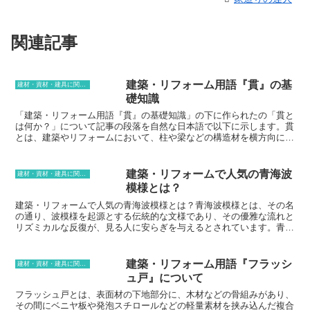
関連記事
建築・リフォーム用語『貫』の基
建材・資材・建具に関する用語
礎知識
「建築・リフォーム用語『貫』の基礎知識」の下に作られたの「貫と
は何か？」について記事の段落を自然な日本語で以下に示します。貫
とは、建築やリフォームにおいて、柱や梁などの構造材を横方向につ
なぐ部材のことです。貫は、柱や梁を固定し、建物の強度を高める役
割を果たしています。貫には、木造軸組工法や鉄骨軸組工法など、さ
まざまな工法で使用されています。木造軸組工法では、貫は主に柱と
建築・リフォームで人気の青海波
建材・資材・建具に関する用語
梁をつなぎ、建物を補強します。鉄骨軸組工法では、貫は主に梁と梁
模様とは？
をつなぎ、建物の強度を高めます。貫は、建物の強度を高める重要な
部材であり、建築やリフォームにおいて重要な役割を果たしていま
建築・リフォームで人気の青海波模様とは？青海波模様とは、その名
す。
の通り、波模様を起源とする伝統的な文様であり、その優雅な流れと
リズミカルな反復が、見る人に安らぎを与えるとされています。青海
波模様は、古代日本から伝わる文様であり、現在では、建築やリフォ
ームだけでなく、さまざまな工芸品や日用品にも取り入れられていま
す。青海波模様は、その美しいデザインと吉祥の象徴としての意味合
建築・リフォーム用語『フラッシ
建材・資材・建具に関する用語
いから、日本国内はもちろん、海外でも人気があります。特に、青海
ュ戸』について
波模様が描かれた陶器や漆器は、日本のお土産として海外の方にも好
評です。また、青海波模様は、その華やかなデザインから、結婚式や
フラッシュ戸とは、表面材の下地部分に、木材などの骨組みがあり、
イベントの装飾にもよく用いられています。このように、青海波模様
その間にベニヤ板や発泡スチロールなどの軽量素材を挟み込んだ複合