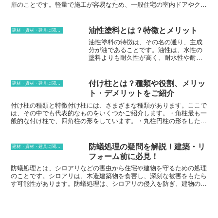
は、日本文化の象徴として、さまざまな場面で活躍しています。
扉のことです。軽量で施工が容易なため、一般住宅の室内ドアやクロ
ーゼットの扉などに多く用いられています。また、フラッシュ戸は、
デザインのバリエーションが豊富で、表面材には化粧合板や木目調シ
ート、塗装仕上げなど、さまざまな種類があります。そのため、様々
油性塗料とは？特徴とメリット
建材・資材・建具に関する用語
なインテリアスタイルに合わせることができます。重量が軽く、開閉
油性塗料の特徴は、その名の通り、主成
がスムーズなのも特徴です。
分が油であることです。油性は、水性の
塗料よりも耐久性が高く、耐水性や耐熱
性にも優れています。また、油性は水性
よりも発色がよく、塗った後の仕上がり
が美しいのも特徴です。油性塗料は、主
付け柱とは？種類や役割、メリッ
建材・資材・建具に関する用語
に木部や金属の塗装に使用されます。木
ト・デメリットをご紹介
部は、水性塗料を使用すると、木が水分
を吸い込んで膨張してしまうことがあり
付け柱の種類と特徴付け柱には、さまざまな種類があります。ここで
ます。しかし、油性塗料は、木が水分を
は、その中でも代表的なものをいくつかご紹介します。・角柱最も一
吸い込まないように保護するので、木部
般的な付け柱で、四角柱の形をしています。・丸柱円柱の形をした付
の塗装に適しています。また、金属は、
け柱です。・半円柱半分が円柱の形をした付け柱です。・角柱半円柱
水性塗料を使用すると、サビが発生する
角柱と半円柱を組み合わせた形状の付け柱です。・隅柱建物の角の部
ことがあります。しかし、油性塗料は、
分に取り付けられる付け柱です。・帯柱建物の壁面に水平に取り付け
防蟻処理の疑問を解説！建築・リ
建材・資材・建具に関する用語
金属にサビが発生するのを防ぐので、金
られる付け柱です。これらの付け柱は、それぞれに異なる特徴を持っ
フォーム前に必見！
属の塗装にも適しています。油性塗料
ています。例えば、角柱は安定感があり、丸柱は柔らかさや優美さを
は、耐久性や耐水性、耐熱性に優れてお
感じさせます。半円柱は立体感があり、角柱半円柱は個性的です。隅
防蟻処理とは、シロアリなどの害虫から住宅や建物を守るための処理
り、発色も良く、塗った後の仕上がりが
柱は建物の角を強調し、帯柱は建物の壁面にアクセントを加えます。
のことです。シロアリは、木造建築物を食害し、深刻な被害をもたら
美しいのが特徴です。しかし、油性塗料
す可能性があります。防蟻処理は、シロアリの侵入を防ぎ、建物の耐
は、水性塗料よりも臭いが強く、乾燥時
久性を高めるために実施されます。防蟻処理には、主に2つの方法が
間も長いです。また、油性塗料は、水に
あります。1つ目は、薬剤を建物の土台や柱などに塗布する方法で
溶けないため、水で洗うことができませ
す。この方法では、シロアリが薬剤に触れることで駆除されます。2
ん。
つ目は、物理的な方法でシロアリの侵入を防ぐ方法です。この方法で