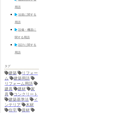
用語
法規に関する
用語
設備・機器に
関する用語
設計に関する
用語
タグ
建築
リフォー
ム
建築用語
リフォーム用語
建具
建材
家
具
コンクリート
建築基準法
イ
ンテリア
木材
住宅
資材