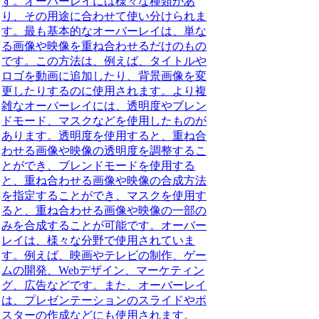
す。オーバーレイには様々な種類があ
り、その用途に合わせて使い分けられま
す。最も基本的なオーバーレイは、単な
る画像や映像を重ね合わせるだけのもの
です。この方法は、例えば、タイトルや
ロゴを動画に追加したり、背景画像を変
更したりするのに使用されます。より複
雑なオーバーレイには、透明度やブレン
ドモード、マスクなどを使用したものが
あります。透明度を使用すると、重ね合
わせる画像や映像の透明度を調整するこ
とができ、ブレンドモードを使用する
と、重ね合わせる画像や映像の合成方法
を指定することができ、マスクを使用す
ると、重ね合わせる画像や映像の一部の
みを合成することが可能です。オーバー
レイは、様々な分野で使用されていま
す。例えば、映画やテレビの制作、ゲー
ムの開発、Webデザイン、マーケティン
グ、広告などです。また、オーバーレイ
は、プレゼンテーションのスライドやポ
スターの作成などにも使用されます。