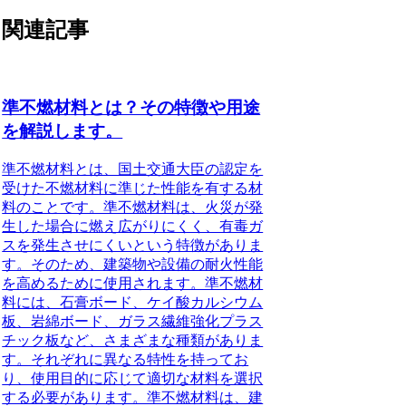
関連記事
準不燃材料とは？その特徴や用途
を解説します。
準不燃材料とは、国土交通大臣の認定を
受けた不燃材料に準じた性能を有する材
料のことです。準不燃材料は、火災が発
生した場合に燃え広がりにくく、有毒ガ
スを発生させにくいという特徴がありま
す。そのため、建築物や設備の耐火性能
を高めるために使用されます。準不燃材
料には、石膏ボード、ケイ酸カルシウム
板、岩綿ボード、ガラス繊維強化プラス
チック板など、さまざまな種類がありま
す。それぞれに異なる特性を持ってお
り、使用目的に応じて適切な材料を選択
する必要があります。準不燃材料は、建