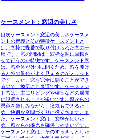
ケースメント：窓辺の美しさ
目次ケースメント窓辺の美しさケースメ
ントの定義とその特徴ケースメントと
は、窓枠に蝶番で取り付けられた窓の一
種です。窓の開閉は、窓枠を軸に回転さ
せて行うのが特徴です。ケースメント窓
は、窓全体が外側に開くため、窓を開け
ると外の景色がよく見えるのがメリット
です。また、窓を完全に開くことができ
るので、換気にも最適です。ケースメン
ト窓は、主にリビングや寝室などの居間
に設置されることが多いです。窓からの
景色を楽しみながら、換気もできるた
め、快適な空間づくりに役立ちます。ま
た、ケースメント窓は、窓枠が細いた
め、窓からの採光も確保しやすいです。
ケースメント窓は、そのすっきりとした