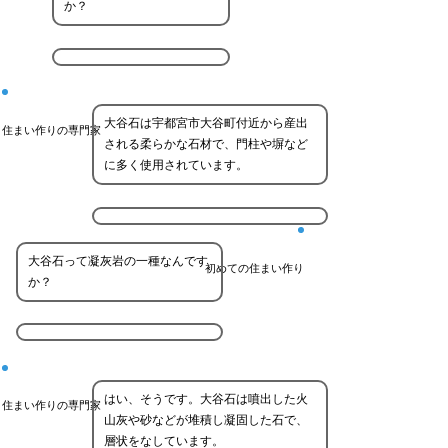
か？
大谷石は宇都宮市大谷町付近から産出
住まい作りの専門家
される柔らかな石材で、門柱や塀など
に多く使用されています。
大谷石って凝灰岩の一種なんです
初めての住まい作り
か？
はい、そうです。大谷石は噴出した火
住まい作りの専門家
山灰や砂などが堆積し凝固した石で、
層状をなしています。