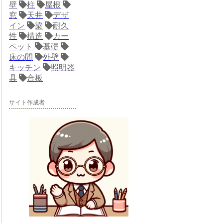
壁
柱
屋根
窓
天井
デザ
イン
梁
耐久
性
構造
カー
ペット
基礎
床の間
外壁
キッチン
照明器
具
合板
サイト作成者