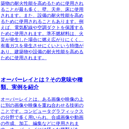
築物の耐火性能を高めるために使用され
ることが最も多く、壁、天井、床に使用
されます。また、設備の耐火性能を高め
るために使用されることもあります。例
えば、電気配線や空調ダクトを保護する
ために使用されます。準不燃材料は、火
災が発生した場合に燃え広がりにくく、
有毒ガスを発生させにくいという特徴が
あり、建築物や設備の耐火性能を高める
ために使用されます。
オーバーレイとは？その意味や種
類、実例を紹介
オーバーレイとは、ある画像や映像の上
に別の画像や映像を重ね合わせる技術の
ことです。コンピュータグラフィックス
の分野で多く用いられ、合成画像や動画
の作成、加工、編集などに使用されま