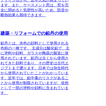
デザイン性から、近年人気が高まってい
ます。また、ケースメント窓は、窓を完
全に閉めると気密性が高いため、防音や
断熱効果も期待できます。
建築・リフォームでの鉛丹の使用
鉛丹とは、赤色の顔料として使用される
色粉の一種です。 主成分は酸化鉛で、主
に塗料や顔料、ガラスや陶器の製造に使
用されています。鉛丹は古くから使用さ
れてきた顔料であり、その歴史は古代エ
ジプトまで遡ります。日本では弥生時代
から使用されていたことがわかっていま
す。近年では、鉛中毒のリスクがあるこ
とから使用が制限されていますが、依然
として一部の塗料や顔料に含まれていま
す。