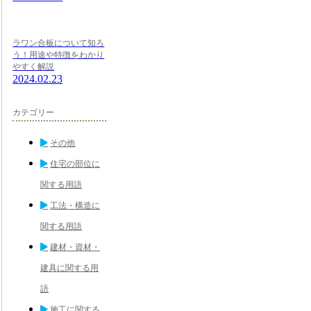
ラワン合板について知ろ
う！用途や特徴をわかり
やすく解説
2024.02.23
カテゴリー
その他
住宅の部位に
関する用語
工法・構造に
関する用語
建材・資材・
建具に関する用
語
施工に関する