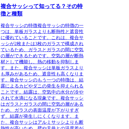
複合サッシって知ってる？その特
徴と種類
複合サッシの特徴複合サッシの特徴の一
つは、単板ガラスよりも断熱性と遮音性
に優れていることです。これは、複合サ
ッシが2枚または3枚のガラスで構成され
ているため、ガラスとガラスの間に空気
の層ができるためです。空気の層が断熱
材として機能し、熱の移動を抑制しま
す。また、複合サッシは単板ガラスより
も厚みがあるため、遮音性も高くなりま
す。複合サッシのもう一つの特徴は、結
露によるカビやダニの発生を抑えられる
ことです。結露は、空気中の水分が冷や
されて水滴になる現象です。複合サッシ
はガラスとガラスの間に空気の層がある
ため、ガラスの表面温度が下がりすぎ
ず、結露が発生しにくくなります。ま
た、複合サッシはアルミサッシよりも断
熱性が高いため、壁や天井との温度差が