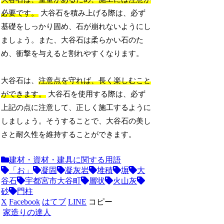
必要です。
大谷石を積み上げる際は、必ず
基礎をしっかり固め、石が崩れないようにし
ましょう。また、大谷石は柔らかい石のた
め、衝撃を与えると割れやすくなります。
大谷石は、
注意点を守れば、長く楽しむこと
ができます。
大谷石を使用する際は、必ず
上記の点に注意して、正しく施工するように
しましょう。そうすることで、大谷石の美し
さと耐久性を維持することができます。
建材・資材・建具に関する用語
「お」
凝固
凝灰岩
堆積
塀
大
谷石
宇都宮市大谷町
層状
火山灰
砂
門柱
X
Facebook
はてブ
LINE
コピー
家造りの達人