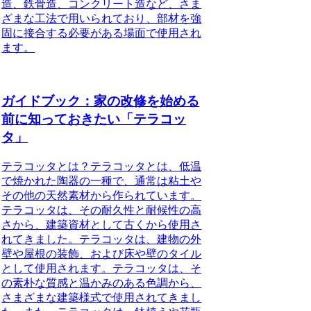
造、鉄骨造、コンクリート造など、さま
ざまな工法で用いられており、部材を強
固に接合する必要がある場面で使用され
ます。
ガイドブック：家の改修を始める
前に知っておきたい「テラコッ
タ」
テラコッタとは？テラコッタとは、低温
で焼かれた陶器の一種で、通常は粘土や
その他の天然素材から作られています。
テラコッタは、その耐久性と耐候性の高
さから、建築資材として古くから使用さ
れてきました。テラコッタは、建物の外
壁や屋根の装飾、および床や壁のタイル
として使用されます。テラコッタは、そ
の素朴な質感と温かみのある色調から、
さまざまな建築様式で使用されてきまし