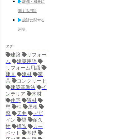
設備・機器に
関する用語
設計に関する
用語
タグ
建築
リフォー
ム
建築用語
リフォーム用語
建具
建材
家
具
コンクリート
建築基準法
イ
ンテリア
木材
住宅
資材
壁
柱
屋根
窓
天井
デザ
イン
梁
耐久
性
構造
カー
ペット
基礎