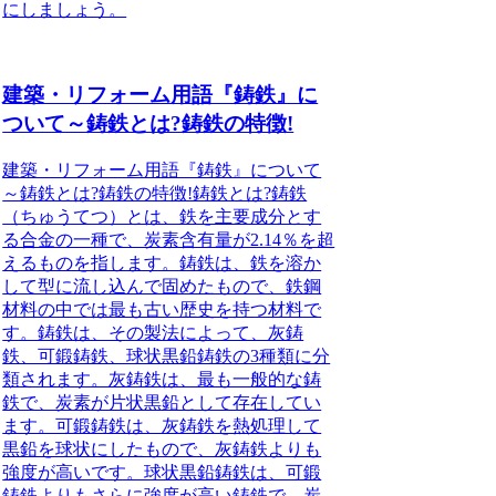
にしましょう。
建築・リフォーム用語『鋳鉄』に
ついて～鋳鉄とは?鋳鉄の特徴!
建築・リフォーム用語『鋳鉄』について
～鋳鉄とは?鋳鉄の特徴!鋳鉄とは?鋳鉄
（ちゅうてつ）とは、鉄を主要成分とす
る合金の一種で、炭素含有量が2.14％を超
えるものを指します。鋳鉄は、鉄を溶か
して型に流し込んで固めたもので、鉄鋼
材料の中では最も古い歴史を持つ材料で
す。鋳鉄は、その製法によって、灰鋳
鉄、可鍛鋳鉄、球状黒鉛鋳鉄の3種類に分
類されます。灰鋳鉄は、最も一般的な鋳
鉄で、炭素が片状黒鉛として存在してい
ます。可鍛鋳鉄は、灰鋳鉄を熱処理して
黒鉛を球状にしたもので、灰鋳鉄よりも
強度が高いです。球状黒鉛鋳鉄は、可鍛
鋳鉄よりもさらに強度が高い鋳鉄で、炭