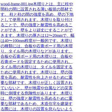
wood-frame-001.jpg木摺りとは、主に柱や
間柱の間に設置される薄い板状の部材で
す。 柱と柱の間の強度を高め、壁の下地
として使用されます。木摺りを取り付け
ることで、壁の強度と耐震性を高めるこ
とができ、壁をより頑丈にすることがで
きます。木摺りの厚さは12〜20mmで、幅
は40〜100mm程度が一般的です。木摺り
の種類には、合板や石膏ボード用の木摺
り、タイル用の木摺りなどがあります。
合板や石膏ボード用の木摺りは、合板や
石膏ボードを固定するために使用され、
タイル用の木摺りは、タイルを固定する
ために使用されます。木摺りは、壁の強
度を高め、耐震性を向上させるために重
要な部材です。木摺りが正しく設置され
ていないと、壁が地震や台風などの災害
時に倒壊する危険性があります。木摺り
は、壁の強度と耐震性を高めるために重
要な部材であるため、木造住宅を建築す
る際には、木摺りの設置を怠らないよう