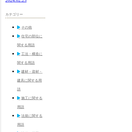
2024.02.23
カテゴリー
その他
住宅の部位に
関する用語
工法・構造に
関する用語
建材・資材・
建具に関する用
語
施工に関する
用語
法規に関する
用語