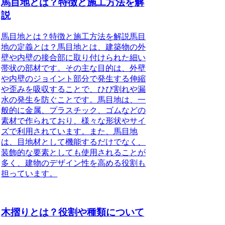
馬目地とは？特徴と施工方法を解
説
馬目地とは？特徴と施工方法を解説馬目
地の定義とは？馬目地とは、建築物の外
壁や内壁の接合部に取り付けられた細い
帯状の部材です。その主な目的は、外壁
や内壁のジョイント部分で発生する伸縮
や歪みを吸収することで、ひび割れや漏
水の発生を防ぐことです。馬目地は、一
般的に金属、プラスチック、ゴムなどの
素材で作られており、様々な形状やサイ
ズで利用されています。また、馬目地
は、目地材として機能するだけでなく、
装飾的な要素としても使用されることが
多く、建物のデザイン性を高める役割も
担っています。
木摺りとは？役割や種類について