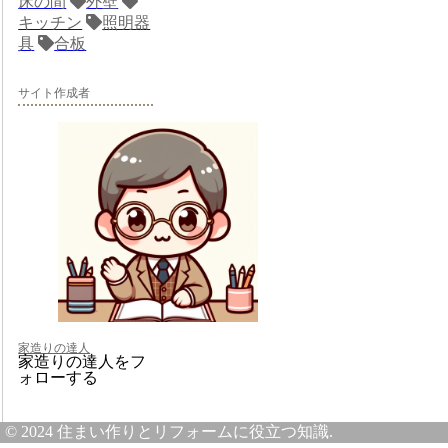
床の間
外壁
キッチン
照明器
具
合板
サイト作成者
家造りの達人
家造りの達人をフ
ォローする
© 2024 住まい作りとリフォームに役立つ知識.