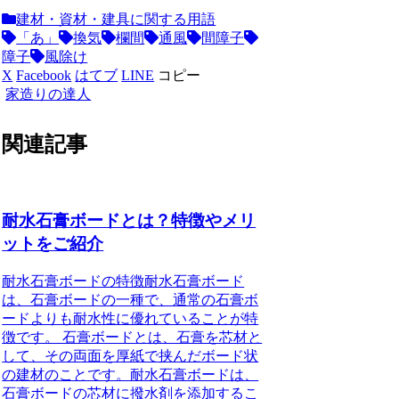
建材・資材・建具に関する用語
「あ」
換気
欄間
通風
間障子
障子
風除け
X
Facebook
はてブ
LINE
コピー
家造りの達人
関連記事
耐水石膏ボードとは？特徴やメリ
ットをご紹介
耐水石膏ボードの特徴耐水石膏ボード
は、石膏ボードの一種で、通常の石膏ボ
ードよりも耐水性に優れていることが特
徴です。 石膏ボードとは、石膏を芯材と
して、その両面を厚紙で挟んだボード状
の建材のことです。耐水石膏ボードは、
石膏ボードの芯材に撥水剤を添加するこ