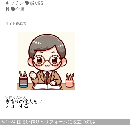
キッチン
照明器
具
合板
サイト作成者
家造りの達人
家造りの達人をフ
ォローする
© 2024 住まい作りとリフォームに役立つ知識.