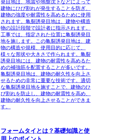
発目地は、地震や地盤沈下などによって
建物にひび割れが発生することを防ぎ、
建物の強度や耐震性を高めるために使用
されます。亀裂誘発目地は、建物や構造
物の設計段階で設計者に指示されます。
工事では、指定された位置に亀裂誘発目
地を施します。この亀裂誘発目地は、建
物の構造や規模、使用目的に応じて、
様々な形状や大きさで作られます。亀裂
誘発目地には、建物の耐震性を高めるた
めの補強筋を配置することが多いです。
亀裂誘発目地は、建物の耐久性を向上さ
せるための非常に重要な技術です。適切
な亀裂誘発目地を施すことで、建物のひ
び割れを防止し、建物の耐震性を高め、
建物の耐久性を向上させることができま
す。
フォームタイとは？基礎知識と使
用上のポイント