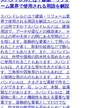
ーム業界で使用される用語を解説
スパンドレルとは？建築・リフォーム業
界で使用される用語を解説スパンドレル
とは何ですか？スパンドレルとは、建築
用語で、アーチや梁などの構造体と、そ
の上の壁や天井との間にある空間のこと
を指します。装飾的な要素として用いら
れることが多く、彫刻や絵画などで飾ら
れることもあります。また、スパンドレ
ルは、外壁や屋根の防水性を高めるため
に使用されることもあります。スパンド
レルは、さまざまな形や大きさがありま
す。三角形や四角形のものもあれば、よ
り複雑な形のものもあります。また、ス
パンドレルは、さまざまな素材で作るこ
とができます。石、レンガ、木製、金属
製などがあります。スパンドレルは、建
築物に美しさと機能性を加える重要な要
素です。装飾的な要素としてだけでな
く、防水性や耐震性を高めるためにも使