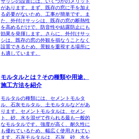
サッシの設置には、いくつかのメリット
があります。まず、既存の窓に手を加え
る必要がないため、工事が簡単です。ま
た、外付けサッシは、既存の窓の断熱性
を高めるだけで、防音性や結露防止にも
効果を発揮します。さらに、外付けサッ
シは、既存の窓の外観を損なうことなく
設置できるため、景観を重視する場所に
も適しています。
モルタルとは？その種類や用途、
施工方法を紹介
モルタルの種類には、セメントモルタ
ル、石灰モルタル、土モルタルなどがあ
ります。セメントモルタルは、セメン
ト、砂、水を混ぜて作られる最も一般的
なモルタルです。強度が高く、耐久性に
も優れているため、幅広く使用されてい
ます。石灰モルタルは、石灰、砂、水を