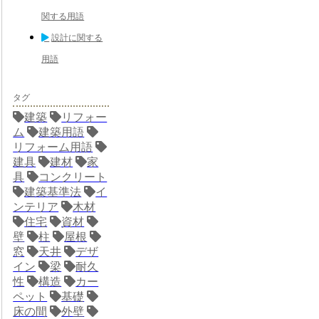
関する用語
設計に関する
用語
タグ
建築
リフォー
ム
建築用語
リフォーム用語
建具
建材
家
具
コンクリート
建築基準法
イ
ンテリア
木材
住宅
資材
壁
柱
屋根
窓
天井
デザ
イン
梁
耐久
性
構造
カー
ペット
基礎
床の間
外壁