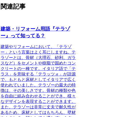
関連記事
建築・リフォーム用語『テラゾ
ー』って知ってる？
建築やリフォームにおいて、「テラゾ
ー」という言葉はよく耳にしますね。テ
ラゾーとは、骨材（大理石、砂利、ガラ
スなど）をセメントや樹脂で固めたコン
クリートの一種です。イタリア語で「テ
ラス」を意味する「テラッツォ」が語源
で、もともと床材としてイタリアで広く
使われていました。テラゾーの最大の特
徴は、その美しさです。骨材の種類や色
を自由に組み合わせることができ、様々
なデザインを表現することができます。
また、テラゾーは非常に丈夫で耐久性が
あるため、床材としてはもちろん、壁材