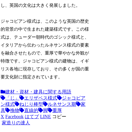
し、英国の文化は大きく発展しました。
ジャコビアン様式は、このような英国の歴史
的背景の中で生まれた建築様式です。この様
式は、テューダー朝時代のゴシック様式と、
イタリアから伝わったルネサンス様式の要素
を融合させたもので、重厚で華やかな外観が
特徴です。ジャコビアン様式の建物は、イギ
リス各地に現存しており、その多くが国の重
要文化財に指定されています。
建材・資材・建具に関する用語
「じ」
エリザベス様式
ジャコビア
ン様式
ねじり棒型
ルネサンス期
家
具
挽物
直線的
脚
重厚
X
Facebook
はてブ
LINE
コピー
家造りの達人