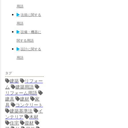
用語
法規に関する
用語
設備・機器に
関する用語
設計に関する
用語
タグ
建築
リフォー
ム
建築用語
リフォーム用語
建具
建材
家
具
コンクリート
建築基準法
イ
ンテリア
木材
住宅
資材