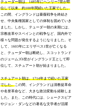
テューダー朝は、1485年にヘンリー7世が即
位して以来、約100年間続いた王家でした。
この間、イングランドは薔薇戦争を終結さ
せ、中央集権国家としての体制を固めていき
ました。しかし、テューダー朝の末期には、
宗教改革やスペインとの戦争など、国内外で
様々な問題が発生するようになりました。そ
して、1603年にエリザベス1世が亡くなる
と、テューダー朝は断絶し、スコットランド
のジェームズ6世がイングランド王として即
位して、スチュアート朝が始まりました。
スチュアート朝は、1714年まで続いた王家
でした。
この間、イングランドは清教徒革命
や名誉革命など、大きな政治変動を経験しま
した。また、この時代には、シェークスピア
やジョン・ダンなどの著名な文学者が活躍