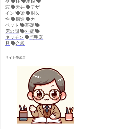
壁
柱
屋根
窓
天井
デザ
イン
梁
耐久
性
構造
カー
ペット
基礎
床の間
外壁
キッチン
照明器
具
合板
サイト作成者