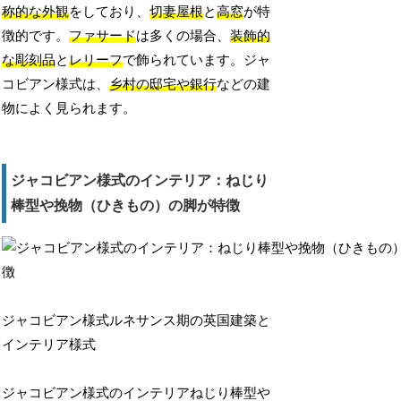
称的な外観
をしており、
切妻屋根
と
高窓
が特
徴的です。
ファサード
は多くの場合、
装飾的
な彫刻品
と
レリーフ
で飾られています。ジャ
コビアン様式は、
乡村の邸宅や銀行
などの建
物によく見られます。
ジャコビアン様式のインテリア：ねじり
棒型や挽物（ひきもの）の脚が特徴
ジャコビアン様式ルネサンス期の英国建築と
インテリア様式
ジャコビアン様式のインテリアねじり棒型や