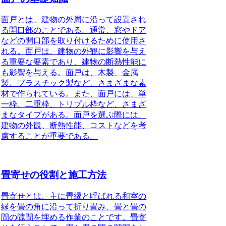
面戸とは、建物の外周に沿って設置され
る開口部のことである。通常、窓やドア
などの開口部を取り付けるために使用さ
れる。面戸は、建物の外観に影響を与え
る重要な要素であり、建物の断熱性能に
も影響を与える。面戸は、木製、金属
製、プラスチック製など、さまざまな素
材で作られている。また、面戸には、単
一枠、二重枠、トリプル枠など、さまざ
まなタイプがある。面戸を選ぶ際には、
建物の外観、断熱性能、コストなどを考
慮することが重要である。
畳寄せの役割と施工方法
畳寄せとは、主に畳縁と呼ばれる和室の
縁を畳の角に沿って折り畳み、畳と畳の
間の隙間を埋める作業のことです。畳寄