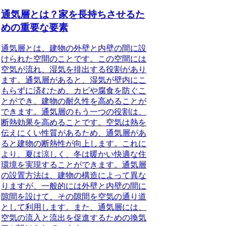
通気層とは？家を長持ちさせるた
めの重要な要素
通気層とは、建物の外壁と内壁の間に設
けられた空間のことです。この空間には
空気が流れ、湿気を排出する役割があり
ます。通気層があると、湿気が壁内にこ
もらずに済むため、カビや腐食を防ぐこ
とができ、建物の耐久性を高めることが
できます。通気層のもう一つの役割は、
断熱効果を高めることです。空気は熱を
伝えにくい性質があるため、通気層があ
ると建物の断熱性が向上します。これに
より、夏は涼しく、冬は暖かい快適な住
環境を実現することができます。通気層
の設置方法は、建物の構造によって異な
りますが、一般的には外壁と内壁の間に
隙間を設けて、その隙間を空気の通り道
として利用します。また、通気層には、
空気の流入と流出を促進するための換気