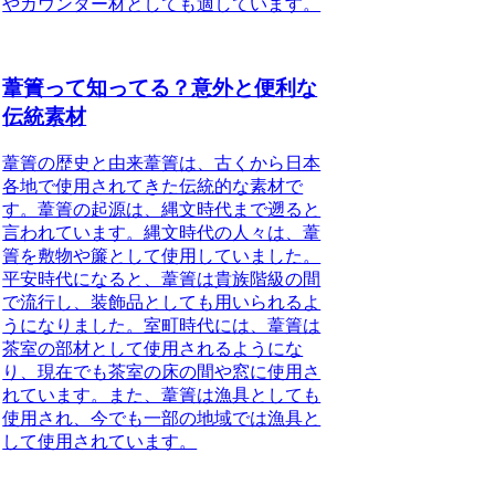
やカウンター材としても適しています。
葦簀って知ってる？意外と便利な
伝統素材
葦簀の歴史と由来葦簀は、古くから日本
各地で使用されてきた伝統的な素材で
す。葦簀の起源は、縄文時代まで遡ると
言われています。縄文時代の人々は、葦
簀を敷物や簾として使用していました。
平安時代になると、葦簀は貴族階級の間
で流行し、装飾品としても用いられるよ
うになりました。室町時代には、葦簀は
茶室の部材として使用されるようにな
り、現在でも茶室の床の間や窓に使用さ
れています。また、葦簀は漁具としても
使用され、今でも一部の地域では漁具と
して使用されています。