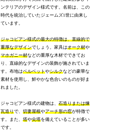
ンテリアのデザイン様式です。名前は、この
時代を統治していたジェームズ1世に由来し
ています。
ジャコビアン様式の最大の特徴は、直線的で
重厚なデザイン
でしょう。家具は
オーク材
や
マホガニー材
などの重厚な木材でできてお
り、直線的なデザインの装飾が施されていま
す。布地は
ベルベット
や
シルク
などの豪華な
素材を使用し、鮮やかな色合いのものが好ま
れました。
ジャコビアン様式の建物は、
石造りまたは煉
瓦造り
で、
切妻屋根
や
アーチ形の窓
が特徴で
す。また、
塔
や
尖塔
を備えていることが多い
です。