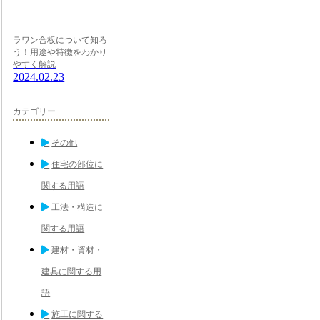
ラワン合板について知ろ
う！用途や特徴をわかり
やすく解説
2024.02.23
カテゴリー
その他
住宅の部位に
関する用語
工法・構造に
関する用語
建材・資材・
建具に関する用
語
施工に関する