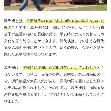
源氏襖とは、
平安時代の物語である源氏物語の場面を描いた
襖
のことです。源氏物語は、源氏（ひかるげんじ）という貴
公子の生涯を描いた長編小説で、平安時代の人々の暮らしや
文化を垣間見ることができます。源氏襖は、そのような源氏
物語の場面を襖に描いたもので、多くの場合、金箔や銀箔を
施した豪華な襖となっています。
源氏襖は、
平安時代後期から室町時代にかけて流行した
とさ
れています。当時は、寺院や公家、武家などの上流階級の間
で、源氏物語が大変人気があり、源氏物語を題材とした様々
な美術品が作られました。その中でも、源氏襖は、源氏物語
の世界観を襖に表現した、非常に美しい美術品として珍重さ
れました。