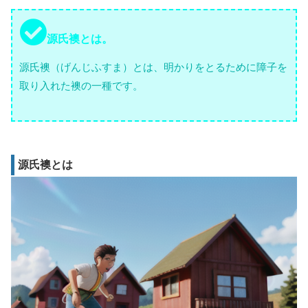
源氏襖とは。
源氏襖（げんじふすま）とは、明かりをとるために障子を
取り入れた襖の一種です。
源氏襖とは