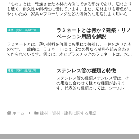
す。3. メンテナンスがしやすいパーケットフローリングは、表面に
「心材」とは、乾燥させた木材の内側にできる部分であり、辺材より
ウレタン塗装を施しているため、メンテナンスがしやすいです。普段
も硬く、耐久性や耐朽性に優れています。また、辺材よりも着色がし
のお手入れは、掃除機をかけるか、水拭きをするだけで十分です。ま
やすいため、家具やフローリングなどの装飾的な用途によく用いられ
た、傷や汚れがついた場合は、サンドペーパーで研磨することで、元
ています。木材は、年輪状に成長しており、中心部が「心材」、外側
の状態に戻すことができます。4. 施工がしやすいパーケットフロー
が「辺材」と呼ばれています。心材は、木が成長する過程で、辺材が
リングは、施工がしやすいです。木材を組み合わせるだけでよいの
蓄えた栄養分や老廃物が徐々に蓄積してできるもので、そのため、辺
ラミネートとは何か？建築・リノ
建材・資材・建具に関する用語
で、専門の知識や技術がなくても施工することができます。また、施
材よりも密度の高い硬い木材となります。心材の色は、樹種によって
ベーション用語を解説
工にかかる時間も短いので、すぐに使用することができます。
異なり、茶色や赤褐色、黒褐色などがあります。また、辺材との色の
違いも樹種によって異なりますが、一般的には心材の方が辺材よりも
ラミネートとは、薄い材料を何層にも重ねて接着し、一体化させたも
色が濃くなっています。心材は、辺材よりも硬く、耐久性や耐朽性に
のです。一般的に、ラミネートには、2つの異なる材料を組み合わせ
優れているため、古くから建築や家具、フローリングなどの用途に使
て作られています。例えば、木とプラスチックのラミネートは、木の
用されてきました。また、心材は着色がしやすいため、装飾的な用途
表面にプラスチックの層を貼り付けることで作られています。ラミネ
にもよく用いられています。心材は、辺材よりも密度が高いため、重
ートは、家具、床材、壁材など、様々な用途に使用されています。ラ
量も重くなります。また、硬いため、加工が難しくなるという特徴も
ミネートは、耐久性と耐水性に優れているため、キッチンやバスルー
ステンレス管の種類と特徴
建材・資材・建具に関する用語
あります。しかし、硬さと耐久性に優れているため、長い年月使用し
ムなどの水回りの場所で使用されることが多いです。また、ラミネー
ステンレス管の種類ステンレス管は、そ
ても傷みにくいというメリットがあります。
トは、傷や汚れに強いので、床材や壁材として使用されることもあり
の用途に合わせて様々な種類がありま
ます。
す。代表的な種類としては、シームレス
管、溶接管、角形管、丸形管などがあり
ます。シームレス管は、継ぎ目がない一
体構造のステンレス管です。強度に優れ
ており、耐圧性や耐食性に優れていま
す。溶接管は、ステンレス板を加工して
ホーム
建材・資材・建具に関する用語
溶接したステンレス管です。製造コスト
が安く、比較的安価に購入することがで
きます。角形管は、四角形や角張った形
状のステンレス管です。強度や耐久性に
優れており、建築資材や機械部品など幅