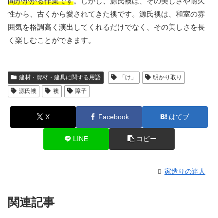
間がかかる作業です
。しかし、源氏襖は、その美しさや耐久
性から、古くから愛されてきた襖です。源氏襖は、和室の雰
囲気を格調高く演出してくれるだけでなく、その美しさを長
く楽しむことができます。
建材・資材・建具に関する用語
「け」
明かり取り
源氏襖
襖
障子
X
Facebook
はてブ
LINE
コピー
家造りの達人
関連記事