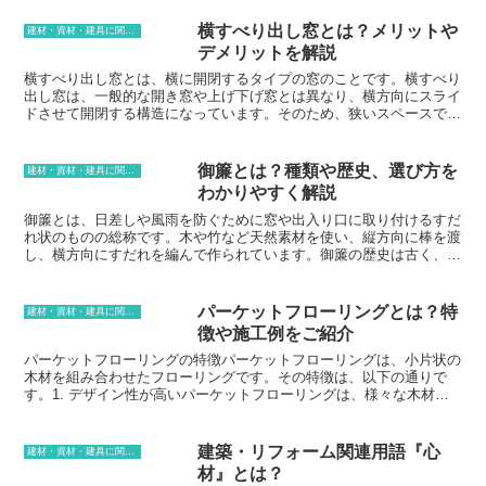
横すべり出し窓とは？メリットや
建材・資材・建具に関する用語
デメリットを解説
横すべり出し窓とは、横に開閉するタイプの窓のことです。横すべり
出し窓は、一般的な開き窓や上げ下げ窓とは異なり、横方向にスライ
ドさせて開閉する構造になっています。そのため、狭いスペースでも
設置することができ、換気や採光に適しています。また、横すべり出
し窓は、外からの視線を遮りながら換気を行うことができるため、プ
ライバシーの確保にも役立ちます。
御簾とは？種類や歴史、選び方を
建材・資材・建具に関する用語
わかりやすく解説
御簾とは、日差しや風雨を防ぐために窓や出入り口に取り付けるすだ
れ状のものの総称です。木や竹など天然素材を使い、縦方向に棒を渡
し、横方向にすだれを編んで作られています。御簾の歴史は古く、そ
の起源は平安時代にまで遡ることができます。平安時代には、貴族の
間で風流を好む人が多く、御簾に草花や鳥などの絵を描き、装飾を施
すようになりました。やがて御簾は一般庶民にも広がり、日避けや雨
パーケットフローリングとは？特
建材・資材・建具に関する用語
避けとして使用されるようになりました。江戸時代には、御簾に色を
徴や施工例をご紹介
塗ったり、刺繍を施したりするなど、さらに装飾的なものが登場しま
した。現在では、御簾は日避けや雨避けだけでなく、インテリアとし
パーケットフローリングの特徴パーケットフローリングは、小片状の
ても人気があります。様々なデザインや素材の御簾があり、部屋の雰
木材を組み合わせたフローリングです。その特徴は、以下の通りで
囲気に合わせて選ぶことができます。
す。1. デザイン性が高いパーケットフローリングは、様々な木材を
組み合わせることができるため、デザイン性が非常に高いです。ま
た、木材の天然の木目が生かされるため、自然な風合いのある仕上が
りになります。2. 耐久性が高いパーケットフローリングは、木材を
建築・リフォーム関連用語『心
建材・資材・建具に関する用語
組み合わせているため、耐久性が高いです。また、表面にウレタン塗
材』とは？
装を施しているため、傷や汚れに強く、長く使用することができま