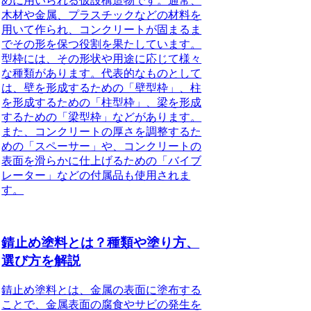
めに用いられる仮設構造物です。通常、
木材や金属、プラスチックなどの材料を
用いて作られ、コンクリートが固まるま
でその形を保つ役割を果たしています。
型枠には、その形状や用途に応じて様々
な種類があります。代表的なものとして
は、壁を形成するための「壁型枠」、柱
を形成するための「柱型枠」、梁を形成
するための「梁型枠」などがあります。
また、コンクリートの厚さを調整するた
めの「スペーサー」や、コンクリートの
表面を滑らかに仕上げるための「バイブ
レーター」などの付属品も使用されま
す。
錆止め塗料とは？種類や塗り方、
選び方を解説
錆止め塗料とは、金属の表面に塗布する
ことで、金属表面の腐食やサビの発生を