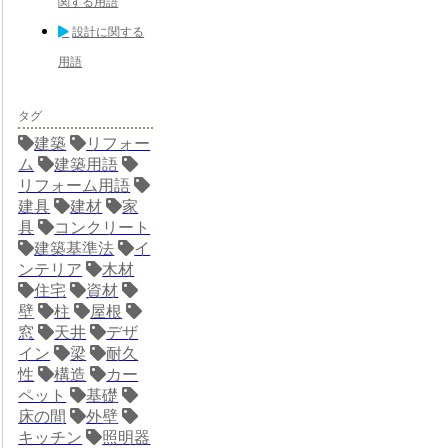
関する用語
設計に関する
用語
タグ
建築
リフォー
ム
建築用語
リフォーム用語
建具
建材
家
具
コンクリート
建築基準法
イ
ンテリア
木材
住宅
資材
壁
柱
屋根
窓
天井
デザ
イン
梁
耐久
性
構造
カー
ペット
基礎
床の間
外壁
キッチン
照明器