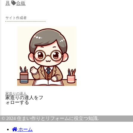
具
合板
サイト作成者
家造りの達人
家造りの達人をフ
ォローする
© 2024 住まい作りとリフォームに役立つ知識.
ホーム