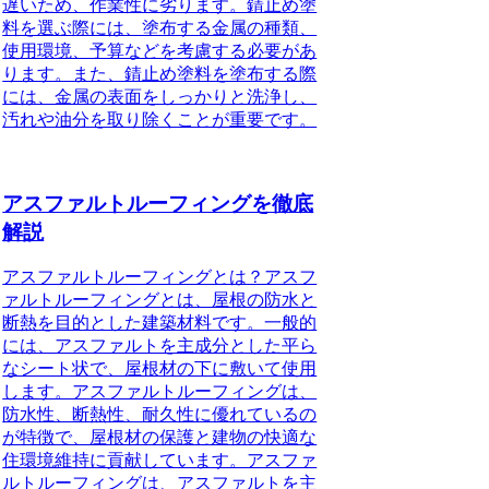
遅いため、作業性に劣ります。錆止め塗
料を選ぶ際には、塗布する金属の種類、
使用環境、予算などを考慮する必要があ
ります。また、錆止め塗料を塗布する際
には、金属の表面をしっかりと洗浄し、
汚れや油分を取り除くことが重要です。
アスファルトルーフィングを徹底
解説
アスファルトルーフィングとは？アスフ
ァルトルーフィングとは、屋根の防水と
断熱を目的とした建築材料です。一般的
には、アスファルトを主成分とした平ら
なシート状で、屋根材の下に敷いて使用
します。アスファルトルーフィングは、
防水性、断熱性、耐久性に優れているの
が特徴で、屋根材の保護と建物の快適な
住環境維持に貢献しています。アスファ
ルトルーフィングは、アスファルトを主