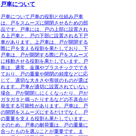
戸車について
戸車について戸車の役割と仕組み戸車
は、戸をスムーズに開閉させるための部
品です。戸車には、戸の上部に設置され
る上戸車と、戸の下部に設置される下戸
車があります。上戸車は、戸が開閉する
際に戸を支える役割を果たしており、下
戸車は、戸が開閉する際に戸をスムーズ
に移動させる役割を果たしています。戸
車は、通常、金属やプラスチックででき
ており、戸の重量や開閉の頻度などに応
じて、適切な大きさや形状のものが選ば
れます。戸車が適切に設置されていない
場合、戸が開閉しにくくなったり、戸が
ガタガタと鳴ったりするなどの不具合が
発生する可能性があります。戸車は、戸
の開閉をスムーズにするだけでなく、戸
の重量を支える役割も果たしています。
そのため、戸車の耐荷重は、戸の重量に
合ったものを選ぶことが重要です。ま