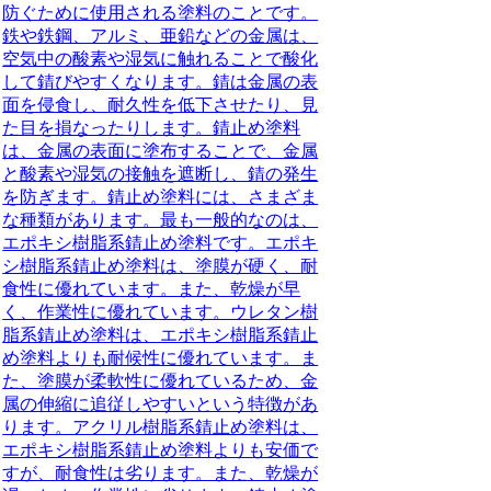
防ぐために使用される塗料のことです。
鉄や鉄鋼、アルミ、亜鉛などの金属は、
空気中の酸素や湿気に触れることで酸化
して錆びやすくなります。錆は金属の表
面を侵食し、耐久性を低下させたり、見
た目を損なったりします。錆止め塗料
は、金属の表面に塗布することで、金属
と酸素や湿気の接触を遮断し、錆の発生
を防ぎます。錆止め塗料には、さまざま
な種類があります。最も一般的なのは、
エポキシ樹脂系錆止め塗料です。エポキ
シ樹脂系錆止め塗料は、塗膜が硬く、耐
食性に優れています。また、乾燥が早
く、作業性に優れています。ウレタン樹
脂系錆止め塗料は、エポキシ樹脂系錆止
め塗料よりも耐候性に優れています。ま
た、塗膜が柔軟性に優れているため、金
属の伸縮に追従しやすいという特徴があ
ります。アクリル樹脂系錆止め塗料は、
エポキシ樹脂系錆止め塗料よりも安価で
すが、耐食性は劣ります。また、乾燥が