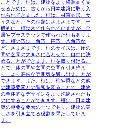
ことです。框は、建物をより格調高く見
せるために、古くから日本建築に取り入
れられてきました。框は、材質や形、サ
イズなど、その種類はさまざまです。一
般的に、框は木で作られていますが、金
属やプラスチックで作られた框もありま
す。框の形は、角形、円形、八角形な
ど、さまざまです。框のサイズは、床の
間や玄関の大きさに合わせて、自由に決
めることができます。框を取り付けるこ
とで、床の間や玄関の空間が引き締ま
り、より荘厳な雰囲気を醸し出すことが
できます。また、框は、柱や梁などの他
の建築要素との調和を図ることで、建物
の全体的なデザインをより洗練されたも
のにすることができます。框は、日本建
築の重要な要素の一つであり、建物の美
しさを引き立てる役割を果たしていま
す。