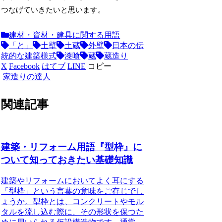
つなげていきたいと思います。
建材・資材・建具に関する用語
「と」
土壁
土蔵
外壁
日本の伝
統的な建築様式
漆喰
蔵
蔵造り
X
Facebook
はてブ
LINE
コピー
家造りの達人
関連記事
建築・リフォーム用語『型枠』に
ついて知っておきたい基礎知識
建築やリフォームにおいてよく耳にする
「型枠」という言葉の意味をご存じでし
ょうか。型枠とは、コンクリートやモル
タルを流し込む際に、その形状を保つた