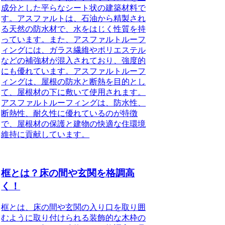
成分とした平らなシート状の建築材料で
す。アスファルトは、石油から精製され
る天然の防水材で、水をはじく性質を持
っています。また、アスファルトルーフ
ィングには、ガラス繊維やポリエステル
などの補強材が混入されており、強度的
にも優れています。アスファルトルーフ
ィングは、屋根の防水と断熱を目的とし
て、屋根材の下に敷いて使用されます。
アスファルトルーフィングは、防水性、
断熱性、耐久性に優れているのが特徴
で、屋根材の保護と建物の快適な住環境
維持に貢献しています。
框とは？床の間や玄関を格調高
く！
框とは、床の間や玄関の入り口を取り囲
むように取り付けられる装飾的な木枠の