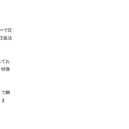
ーで圧
圧延法
れてお
う特徴
とで鋼
りま