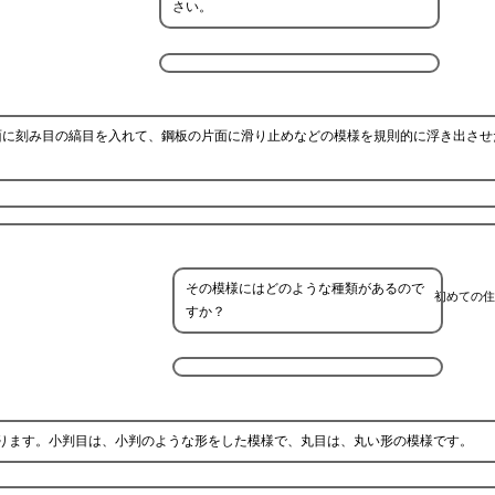
さい。
面に刻み目の縞目を入れて、鋼板の片面に滑り止めなどの模様を規則的に浮き出させ
その模様にはどのような種類があるので
初めての住
すか？
ります。小判目は、小判のような形をした模様で、丸目は、丸い形の模様です。