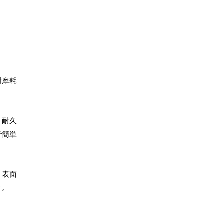
耐摩耗
、耐久
で簡単
、表面
す。