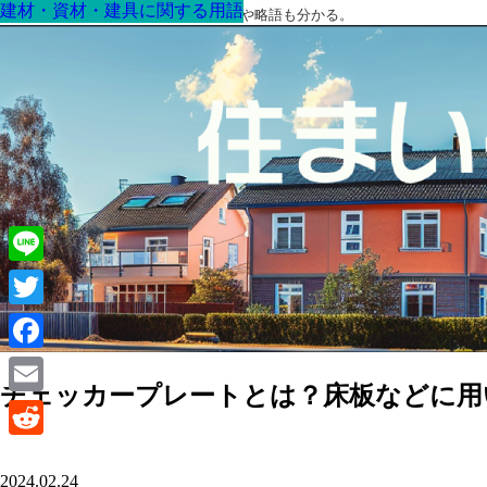
建材・資材・建具に関する用語
建材・資材・建具に関する用語
建材・資材・建具に関する用語
建材・資材・建具に関する用語
建材・資材・建具に関する用語
建材・資材・建具に関する用語
建材・資材・建具に関する用語
最高の家を作るための知識！専門用語や略語も分かる。
Line
Twitter
Facebook
チェッカープレートとは？床板などに用
Email
Reddit
2024.02.24