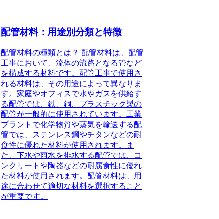
配管材料：用途別分類と特徴
配管材料の種類とは？ 配管材料は、配管
工事において、流体の流路となる管など
を構成する材料です。配管工事で使用さ
れる材料は、その用途によって異なりま
す。家庭やオフィスで水やガスを供給す
る配管では、鉄、銅、プラスチック製の
配管が一般的に使用されています。工業
プラントで化学物質や蒸気を輸送する配
管では、ステンレス鋼やチタンなどの耐
食性に優れた材料が使用されます。ま
た、下水や雨水を排水する配管では、コ
ンクリートや陶器などの耐腐食性に優れ
た材料が使用されます。配管材料は、用
途に合わせて適切な材料を選択すること
が重要です。