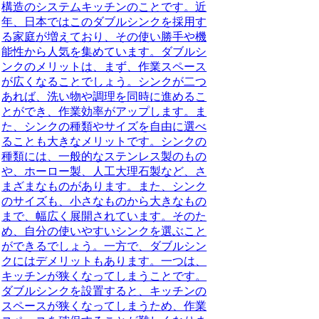
構造のシステムキッチンのことです。近
年、日本ではこのダブルシンクを採用す
る家庭が増えており、その使い勝手や機
能性から人気を集めています。ダブルシ
ンクのメリットは、まず、作業スペース
が広くなることでしょう。シンクが二つ
あれば、洗い物や調理を同時に進めるこ
とができ、作業効率がアップします。ま
た、シンクの種類やサイズを自由に選べ
ることも大きなメリットです。シンクの
種類には、一般的なステンレス製のもの
や、ホーロー製、人工大理石製など、さ
まざまなものがあります。また、シンク
のサイズも、小さなものから大きなもの
まで、幅広く展開されています。そのた
め、自分の使いやすいシンクを選ぶこと
ができるでしょう。一方で、ダブルシン
クにはデメリットもあります。一つは、
キッチンが狭くなってしまうことです。
ダブルシンクを設置すると、キッチンの
スペースが狭くなってしまうため、作業