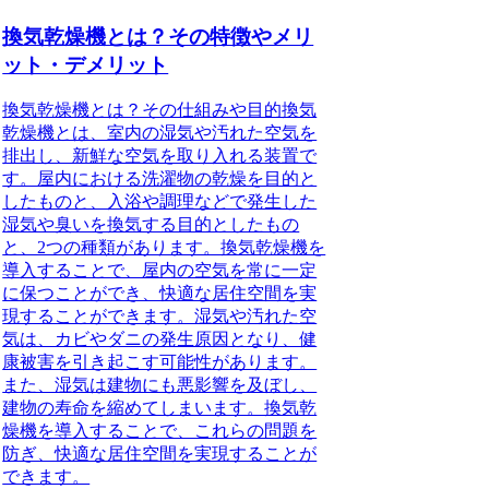
換気乾燥機とは？その特徴やメリ
ット・デメリット
換気乾燥機とは？その仕組みや目的換気
乾燥機とは、室内の湿気や汚れた空気を
排出し、新鮮な空気を取り入れる装置で
す。屋内における洗濯物の乾燥を目的と
したものと、入浴や調理などで発生した
湿気や臭いを換気する目的としたもの
と、2つの種類があります。換気乾燥機を
導入することで、屋内の空気を常に一定
に保つことができ、快適な居住空間を実
現することができます。湿気や汚れた空
気は、カビやダニの発生原因となり、健
康被害を引き起こす可能性があります。
また、湿気は建物にも悪影響を及ぼし、
建物の寿命を縮めてしまいます。換気乾
燥機を導入することで、これらの問題を
防ぎ、快適な居住空間を実現することが
できます。