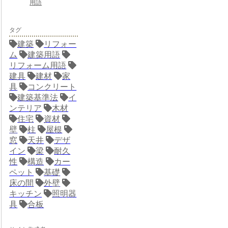
用語
タグ
建築
リフォー
ム
建築用語
リフォーム用語
建具
建材
家
具
コンクリート
建築基準法
イ
ンテリア
木材
住宅
資材
壁
柱
屋根
窓
天井
デザ
イン
梁
耐久
性
構造
カー
ペット
基礎
床の間
外壁
キッチン
照明器
具
合板