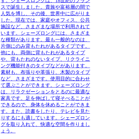
す。シェーズロングは、18世紀のフラン
スで誕生しました。貴族や富裕層の間で
人気を博し、その後、世界中に広がりま
した。現在では、家庭やオフィス、公共
施設など、さまざまな場所で利用されて
います。シェーズロングには、さまざま
な種類があります。最も一般的なのは、
片側にのみ背もたれがあるタイプです。
他にも、両側に背もたれがあるタイプ
や、背もたれのないタイプ、リクライニ
ング機能付きのタイプなどがあります。
素材も、布張りや革張り、木製のタイプ
など、さまざまです。使用目的に合わせ
て選ぶことができます。シェーズロング
は、リラクゼーションをとるのに最適な
家具です。足を伸ばして寝そべることが
できるので、身体を休めることができま
す。また、読書をしたり、テレビを見た
りするにも適しています。シェーズロン
グを取り入れて、快適な空間を作りまし
ょう。