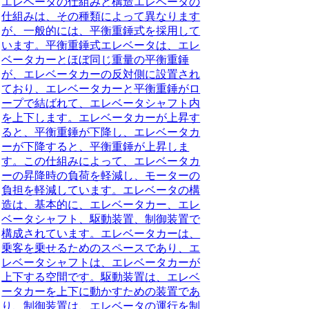
エレベータの仕組みと構造エレベータの
仕組みは、その種類によって異なります
が、一般的には、平衡重錘式を採用して
います。平衡重錘式エレベータは、エレ
ベータカーとほぼ同じ重量の平衡重錘
が、エレベータカーの反対側に設置され
ており、エレベータカーと平衡重錘がロ
ープで結ばれて、エレベータシャフト内
を上下します。エレベータカーが上昇す
ると、平衡重錘が下降し、エレベータカ
ーが下降すると、平衡重錘が上昇しま
す。この仕組みによって、エレベータカ
ーの昇降時の負荷を軽減し、モーターの
負担を軽減しています。エレベータの構
造は、基本的に、エレベータカー、エレ
ベータシャフト、駆動装置、制御装置で
構成されています。エレベータカーは、
乗客を乗せるためのスペースであり、エ
レベータシャフトは、エレベータカーが
上下する空間です。駆動装置は、エレベ
ータカーを上下に動かすための装置であ
り、制御装置は、エレベータの運行を制