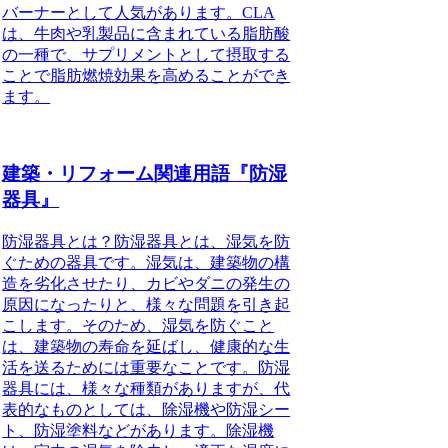
バーナーとして人気があります。CLA
は、牛肉や乳製品に含まれている脂肪酸
の一種で、サプリメントとして摂取する
ことで脂肪燃焼効果を高めることができ
ます。
建築・リフォーム関連用語『防湿
器具』
防湿器具とは？防湿器具とは、湿気を防
ぐための器具です。湿気は、建築物の構
造を劣化させたり、カビやダニの発生の
原因になったりと、様々な問題を引き起
こします。そのため、湿気を防ぐこと
は、建築物の寿命を延ばし、健康的な生
活を送るためには重要なことです。防湿
器具には、様々な種類がありますが、代
表的なものとしては、除湿機や防湿シー
ト、防湿塗料などがあります。除湿機