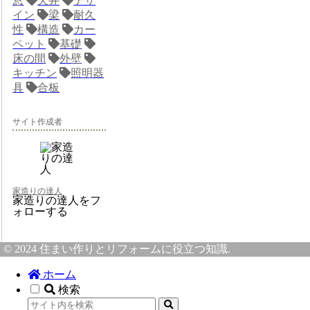
窓
天井
デザ
イン
梁
耐久
性
構造
カー
ペット
基礎
床の間
外壁
キッチン
照明器
具
合板
サイト作成者
家造りの達人
家造りの達人をフ
ォローする
© 2024 住まい作りとリフォームに役立つ知識.
ホーム
検索