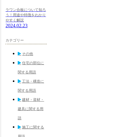
ラワン合板について知ろ
う！用途や特徴をわかり
やすく解説
2024.02.23
カテゴリー
その他
住宅の部位に
関する用語
工法・構造に
関する用語
建材・資材・
建具に関する用
語
施工に関する
用語