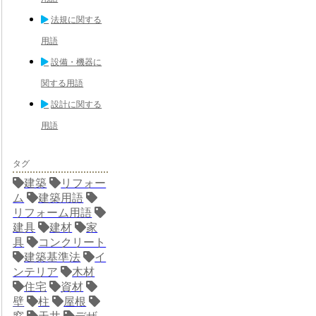
法規に関する
用語
設備・機器に
関する用語
設計に関する
用語
タグ
建築
リフォー
ム
建築用語
リフォーム用語
建具
建材
家
具
コンクリート
建築基準法
イ
ンテリア
木材
住宅
資材
壁
柱
屋根