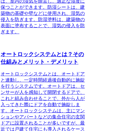
は、室内の湿気を除去し、適正な湿度に
保つことができます。防湿シートは、建
築物の基礎や壁などに使用され、湿気の
侵入を防ぎます。防湿塗料は、建築物の
表面に塗布することで、湿気の侵入を防
ぎます。
オートロックシステムとは？その
仕組みとメリット・デメリット
オートロックシステムとは、オートドア
と連動し、一定時間経過後自動的に施錠
を行うシステムです。オートドアは、セ
ンサーが人を感知して開閉するドアで、
これと組み合わせることで、外から人が
入ってきた際にドアを自動で施錠しま
す。オートロックシステムは、主にマン
ションやアパートなどの集合住宅の玄関
ドアに設置されることが多いですが、最
近では戸建て住宅にも導入されるケース