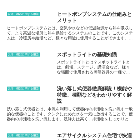
は、需要電力量（kw）を単位として表し
ます。電力会社との契約時に、事業所の
負荷率などを踏まえて決定します。電気
ヒートポンプシステムの仕組みと
設備・機器に関する用語
を使用する機器の消費電力や使用状況を
メリット
検討し、将来的な電気使用量の増加にも
対応できるよう、余裕を持った契約電力
ヒートポンプシステムとは、空気や水などの低温熱源から熱を吸収し
の設定が大切です。契約電力を超えた電
て、より高温な場所に熱を供給するシステムのことです。このシステ
気を使用すると、超過電流が流れてブレ
ムは、冷暖房や給湯など、様々な用途に使用することができます。ヒ
ーカーが遮断され、停電になることがあ
ートポンプシステムは、従来の冷暖房システムよりもエネルギー効率
ります。そうならないためにも、契約電
が高く、経済的であることが特徴です。また、ヒートポンプシステム
力は余裕を持った設定にしておくことが
は、地球温暖化の原因となる温室効果ガスの排出量を削減することが
スポットライトの基礎知識
設備・機器に関する用語
大切です。例えば、常に100kwの電力を
できるため、環境にも優しいシステムと言えます。ヒートポンプシス
スポットライトとは？スポットライトと
消費している場合は、120kwか150kwなど
テムは、大きく分けて2つのタイプがあります。1つは、空気から熱
は、劇場、ステージ、講演会など、様々
のように、余裕を持った契約電力に設定
を吸収して室内に供給するエアースourceヒートポンプシステムで
な場面で使用される照明器具の一種で
しておくのがよいでしょう。また、契約
す。もう1つは、水から熱を吸収して室内に供給するウォーターソー
す。光を特定の範囲に集束させ、その範
電力は変更することができます。電気の
スヒートポンプシステムです。エアースourceヒートポンプシステム
囲を明るく照らすことができます。スポ
使用状況が変化した場合や、事業所の規
は、設置費用が比較的安く、メンテナンスも簡単であるため、一般家
ットライトには、様々な種類があり、用
模が拡大した場合などは、契約電力を増
庭に広く普及しています。一方、ウォーターソースヒートポンプシス
洗い落し式便器徹底解説！機能や
設備・機器に関する用語
途に応じて選択することができます。・
やすか減らすかの検討が必要となりま
テムは、設置費用がやや高くなりますが、より高いエネルギー効率を
特徴、種類などをわかりやすく解
種類スポットライトの種類は、大きく分
す。
実現することができます。ヒートポンプシステムのメリットは、従来
説
けて2つです。・ハロゲンランプスポット
の冷暖房システムよりもエネルギー効率が高いことです。これは、ヒ
ライトハロゲンランプを使用するスポッ
ートポンプシステムが、熱源から熱を吸収して室内に供給するため、
洗い落し式便器とは、水流を利用して便器内の排泄物を洗い流す一般
トライトで、光のコントロール性に優れ
燃料を燃焼させて熱を発生させる必要がないからです。また、ヒート
的な便器のことです。タンクにためた水を一気に放出することで、便
ています。・LEDスポットライトLEDを
ポンプシステムは、冷暖房だけでなく、給湯にも使用することができ
器内の排泄物を洗い流します。洗浄力は高く、排泄物をしっかりと洗
使用するスポットライトで、省エネで長
ます。これは、ヒートポンプシステムが、熱源から熱を吸収して給湯
い流すことができます。陶器製やプラスチック製など、さまざまな材
寿命です。・用途スポットライトは、主
タンクに供給するため、従来の給湯器のように燃料を燃焼させてお湯
質のものが販売されています。また、手動式と自動式の2種類があ
に以下の用途で使用されます。・劇場や
を沸かす必要がないからです。ヒートポンプシステムは、従来の冷暖
り、手動式はレバーを操作して水を流すタイプ、自動式はセンサーが
エアサイクルシステム住宅で快適
設備・機器に関する用語
ステージでの照明・講演会やプレゼンテ
房システムよりも経済的です。これは、ヒートポンプシステムが、エ
感知して自動的に水を流すタイプです。