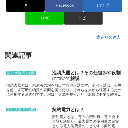
X
Facebook
はてブ
LINE
コピー
家造りの達人
関連記事
泡消火器とは？その仕組みや役割
設備・機器に関する用語
について解説
泡消火器とは、水溶液の泡を放出する消火器です。泡消火器は、火災
を起こす可燃性物質の表面を覆ったり、それらを火から保護するため
に使用する消火剤です。泡は、火源を覆ったり、燃焼に必要な酸素を
絶ったり、燃料を冷やしたり、燃焼反応を抑制することで、火災を消
火します。泡消火器は、さまざまな用途に使用することができます。
住宅火災、オフィス火災、工場火災、自動車火災、船舶火災など、あ
契約電力とは？
設備・機器に関する用語
らゆる種類の火災に使用することができます。また、電気火災や可燃
契約電力とは、電力の契約時に電力会社
性液体の火災にも使用することができます。
と取り決めた、最大電力の使用量の目安
となる電力消費量のことです。契約電力