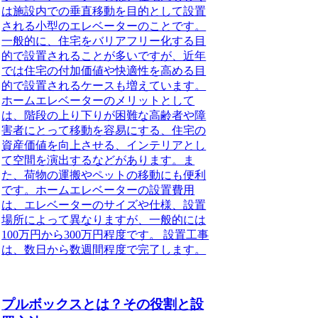
は施設内での垂直移動を目的として設置
される小型のエレベーターのことです。
一般的に、住宅をバリアフリー化する目
的で設置されることが多いですが、近年
では住宅の付加価値や快適性を高める目
的で設置されるケースも増えています。
ホームエレベーターのメリットとして
は、階段の上り下りが困難な高齢者や障
害者にとって移動を容易にする、住宅の
資産価値を向上させる、インテリアとし
て空間を演出するなどがあります。ま
た、荷物の運搬やペットの移動にも便利
です。ホームエレベーターの設置費用
は、エレベーターのサイズや仕様、設置
場所によって異なりますが、一般的には
100万円から300万円程度です。 設置工事
は、数日から数週間程度で完了します。
プルボックスとは？その役割と設