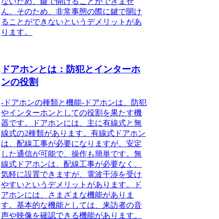
ないため、鍵で開けることができませ
ん。そのため、非常事態の際に鍵で開け
ることができないというデメリットがあ
ります。
ドアホンとは：防犯とインターホ
ンの役割
-ドアホンの種類と機能-ドアホンは、防犯
やインターホンとしての役割を果たす機
器です。ドアホンには、主に有線式と無
線式の2種類があります。有線式ドアホン
は、配線工事が必要になりますが、安定
した通信が可能で、操作も簡単です。無
線式ドアホンは、配線工事が必要なく、
気軽に設置できますが、電波干渉を受け
やすいというデメリットがあります。ド
アホンには、さまざまな機能がありま
す。基本的な機能としては、来訪者の音
声や映像を確認できる機能があります。