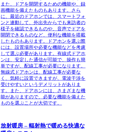
また、ドアを開閉するための機能や、録
画機能を備えたものもあります。さら
に、最近のドアホンでは、スマートフォ
ンと連動して、外出先からでも来訪者の
様子を確認できるものや、音声でドアを
開閉できるものなど、便利な機能を搭載
したものもあります。ドアホンを選ぶ際
には、設置場所や必要な機能などを考慮
して選ぶ必要があります。有線式ドアホ
ンは、安定した通信が可能で、操作も簡
単ですが、配線工事が必要になります。
無線式ドアホンは、配線工事が必要な
く、気軽に設置できますが、電波干渉を
受けやすいというデメリットがありま
す。また、ドアホンには、さまざまな機
能がありますので、必要な機能を備えた
ものを選ぶことが大切です。
放射暖房 – 輻射熱で暖める快適な