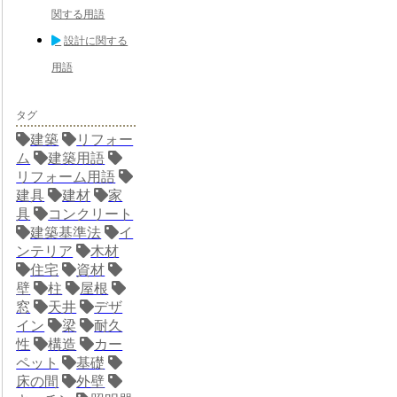
関する用語
設計に関する
用語
タグ
建築
リフォー
ム
建築用語
リフォーム用語
建具
建材
家
具
コンクリート
建築基準法
イ
ンテリア
木材
住宅
資材
壁
柱
屋根
窓
天井
デザ
イン
梁
耐久
性
構造
カー
ペット
基礎
床の間
外壁