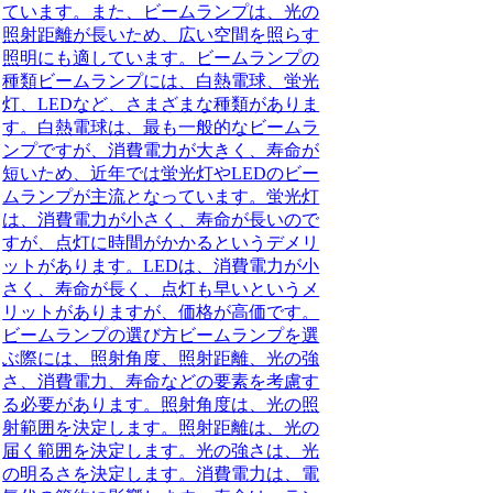
ています。また、ビームランプは、光の
照射距離が長いため、広い空間を照らす
照明にも適しています。ビームランプの
種類ビームランプには、白熱電球、蛍光
灯、LEDなど、さまざまな種類がありま
す。白熱電球は、最も一般的なビームラ
ンプですが、消費電力が大きく、寿命が
短いため、近年では蛍光灯やLEDのビー
ムランプが主流となっています。蛍光灯
は、消費電力が小さく、寿命が長いので
すが、点灯に時間がかかるというデメリ
ットがあります。LEDは、消費電力が小
さく、寿命が長く、点灯も早いというメ
リットがありますが、価格が高価です。
ビームランプの選び方ビームランプを選
ぶ際には、照射角度、照射距離、光の強
さ、消費電力、寿命などの要素を考慮す
る必要があります。照射角度は、光の照
射範囲を決定します。照射距離は、光の
届く範囲を決定します。光の強さは、光
の明るさを決定します。消費電力は、電