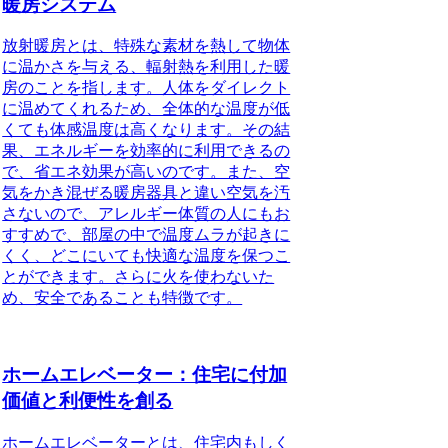
暖房システム
放射暖房とは、特殊な素材を熱して物体
に温かさを与える、輻射熱を利用した暖
房のことを指します。人体をダイレクト
に温めてくれるため、全体的な温度が低
くても体感温度は高くなります。その結
果、エネルギーを効率的に利用できるの
で、省エネ効果が高いのです。また、空
気をかき混ぜる暖房器具と違い空気を汚
さないので、アレルギー体質の人にもお
すすめで、部屋の中で温度ムラが起きに
くく、どこにいても快適な温度を保つこ
とができます。さらに火を使わないた
め、安全であることも特徴です。
ホームエレベーター：住宅に付加
価値と利便性を創る
ホームエレベーターとは、住宅内もしく