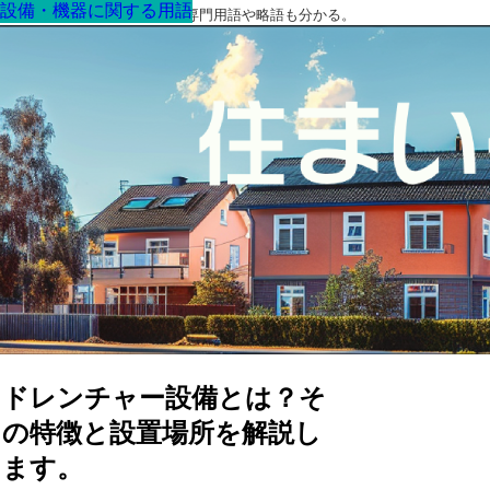
設備・機器に関する用語
設備・機器に関する用語
設備・機器に関する用語
設備・機器に関する用語
設備・機器に関する用語
設備・機器に関する用語
設備・機器に関する用語
最高の家を作るための知識！専門用語や略語も分かる。
ドレンチャー設備とは？そ
の特徴と設置場所を解説し
ます。