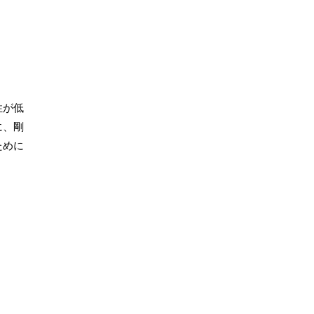
性が低
に、剛
ために