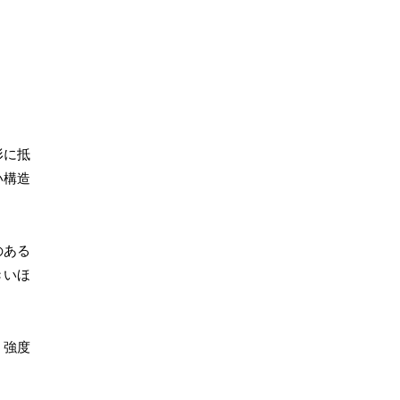
形に抵
い構造
のある
きいほ
、強度