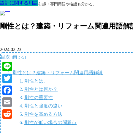
設計に関する用語
設計に関する用語
設計に関する用語
設計に関する用語
設計に関する用語
設計に関する用語
設計に関する用語
最高の家を作るための知識！専門用語や略語も分かる。
剛性とは？建築・リフォーム関連用語解
2024.02.23
目次
剛性とは？建築・リフォーム関連用語解説
Line
剛性とは。
Twitter
剛性とは何か？
剛性の重要性
Facebook
剛性と強度の違い
Email
剛性を高める方法
剛性が低い場合の問題点
Reddit