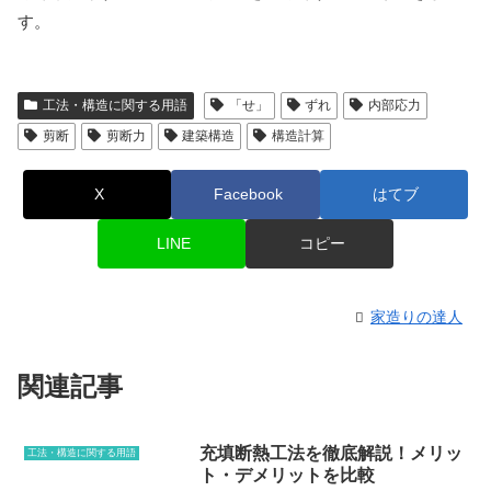
す。
工法・構造に関する用語
「せ」
ずれ
内部応力
剪断
剪断力
建築構造
構造計算
X
Facebook
はてブ
LINE
コピー
家造りの達人
関連記事
充填断熱工法を徹底解説！メリッ
工法・構造に関する用語
ト・デメリットを比較