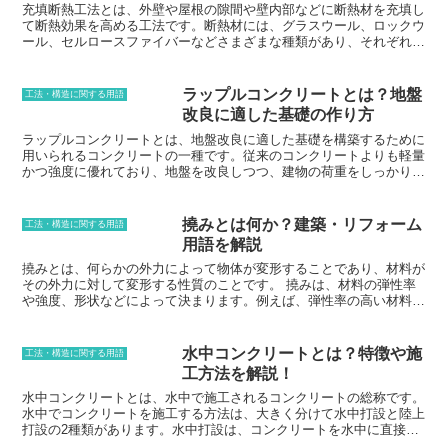
充填断熱工法とは、外壁や屋根の隙間や壁内部などに断熱材を充填し
て断熱効果を高める工法です。断熱材には、グラスウール、ロックウ
ール、セルロースファイバーなどさまざまな種類があり、それぞれに
特徴があります。充填断熱工法は、断熱材を充填することで、外気の
影響を受けにくい断熱層を形成し、熱の出入りを防ぎます。これによ
り、冬は暖かく、夏は涼しい住まいを実現することができます。ま
ラップルコンクリートとは？地盤
工法・構造に関する用語
た、充填断熱工法は、断熱材の充填によって、隙間風を防ぐことがで
改良に適した基礎の作り方
き、気密性を高める効果もあります。
ラップルコンクリートとは、地盤改良に適した基礎を構築するために
用いられるコンクリートの一種です。従来のコンクリートよりも軽量
かつ強度に優れており、地盤を改良しつつ、建物の荷重をしっかりと
支えることができます。ラップルコンクリートは、砂利や砂、セメン
ト、水などを混ぜ合わせて作られます。通常のコンクリートよりも砂
利の割合が多いため、軽量化が実現されています。また、セメントの
撓みとは何か？建築・リフォーム
工法・構造に関する用語
配合比を調整することで、強度を高めることができます。ラップルコ
用語を解説
ンクリートは、地盤改良が必要な場所で使用されることが多いです。
地盤が軟弱な場合や、建物の荷重が大きい場合などに、地盤を強化す
撓みとは、何らかの外力によって物体が変形することであり、材料が
るために使用されます。また、ラップルコンクリートは水に強いとい
その外力に対して変形する性質のことです。 撓みは、材料の弾性率
う特徴があるため、水分の多い場所での基礎にも適しています。
や強度、形状などによって決まります。例えば、弾性率の高い材料
は、変形しにくく、撓みが小さい傾向があります。また、強度が高い
材料は、変形しにくく、撓みが小さい傾向があります。形状について
も、複雑な形状の材料は、単純な形状の材料よりも撓みやすい傾向が
水中コンクリートとは？特徴や施
工法・構造に関する用語
あります。撓みは、建築やリフォームにおいて、重要な要素です。例
工方法を解説！
えば、梁や柱などの構造部材は、荷重によって撓みます。この撓み
は、構造部材の安全性に影響を与えるため、許容値を超えないように
水中コンクリートとは、水中で施工されるコンクリートの総称です。
設計する必要があります。また、床や壁などの仕上げ材も、荷重によ
水中でコンクリートを施工する方法は、大きく分けて水中打設と陸上
って撓みます。この撓みは、仕上げ材の美観に影響を与えるため、許
打設の2種類があります。水中打設は、コンクリートを水中に直接打
容値を超えないように設計する必要があります。
設する方法で、陸上打設は、コンクリートを陸上であらかじめ打設し