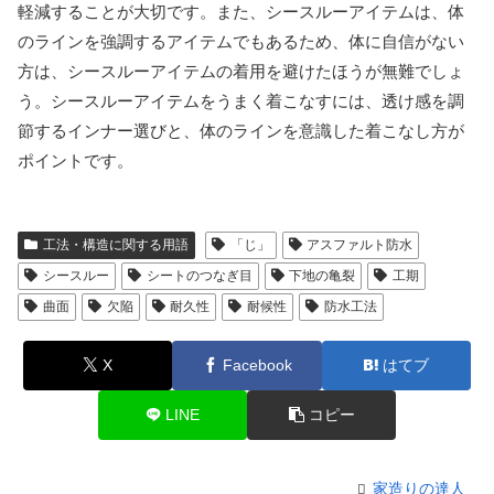
軽減することが大切です。また、シースルーアイテムは、体
のラインを強調するアイテムでもあるため、体に自信がない
方は、シースルーアイテムの着用を避けたほうが無難でしょ
う。シースルーアイテムをうまく着こなすには、透け感を調
節するインナー選びと、体のラインを意識した着こなし方が
ポイントです。
工法・構造に関する用語
「じ」
アスファルト防水
シースルー
シートのつなぎ目
下地の亀裂
工期
曲面
欠陥
耐久性
耐候性
防水工法
X
Facebook
はてブ
LINE
コピー
家造りの達人