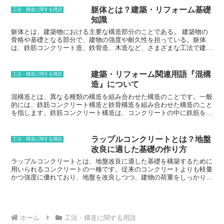
す。校倉造りは、日本の各地に見ること
湾やダム、橋脚など、水中に構造物を作る際に使用されます。水中コ
躯体とは？建築・リフォーム基礎
工法・構造に関する用語
ができる。中でも、奈良県の法隆寺や京
ンクリートの特徴は、水中での強度や耐久性が高いことです。これ
知識
都府の清水寺は、校倉造りの代表的な建
は、コンクリートに含まれるセメントが水と混ざると、水和反応を起
物です。これらの建物は、長年の人々の
こして硬化するためです。水和反応は、水温が低いほど遅く、水温が
躯体とは、建築物における主要な構造部分のことである。 建築物の
生活を支えてきた歴史的建造物であり、
高いほど速くなります。そのため、水中コンクリートは、水温が低い
骨格や基礎となる部分で、建物の強度や耐久性を担っている。躯体
現在も多くの観光客が訪れる名所となっ
環境で施工されることが多いです。また、水中コンクリートは、水中
は、鉄筋コンクリート造、鉄骨造、木造など、さまざまな工法で建設
ています。
に施工されるため、陸上での施工よりも困難になります。そのため、
することができる。躯体の役割は、建物を支え、荷重を受け止めて安
熟練した技術者による施工が必要です。
全に人々が生活できるようにすることである。躯体の設計は、建物の
大きさ、用途、立地などによって異なる。また、躯体の施工は、専門
建築・リフォーム関連用語『混構
工法・構造に関する用語
の技術者によって行われる必要がある。躯体は、建物の長寿命化や耐
造』について
震性にも大きく影響を与える。そのため、躯体の設計や施工は、丁寧
に、また、慎重に行うことが重要である。
混構造とは、異なる種類の構造を組み合わせた構造のことです。一般
的には、鉄筋コンクリート構造と鉄骨構造を組み合わせた構造のこと
を指します。鉄筋コンクリート構造は、コンクリートの中に鉄筋を配
筋して強度を高めた構造で、鉄骨構造は、鉄骨を組み合わせて強度を
高めた構造です。混構造は、鉄筋コンクリート構造と鉄骨構造の両方
の長所を活かすことができ、耐震性や耐火性に優れた構造を実現する
ラップルコンクリートとは？地盤
工法・構造に関する用語
ことができます。混構造は、様々な建物に使用されています。例え
改良に適した基礎の作り方
ば、マンションやオフィスビル、ホテルや病院などです。特に、耐震
性が求められる建物には、混構造が採用されることが多いです。混構
ラップルコンクリートとは、地盤改良に適した基礎を構築するために
造は、異なる種類の構造を組み合わせているため、設計や施工が複雑
用いられるコンクリートの一種です。従来のコンクリートよりも軽量
になります。しかし、耐震性や耐火性に優れた構造を実現することが
かつ強度に優れており、地盤を改良しつつ、建物の荷重をしっかりと
できるため、多くの建物で採用されています。
支えることができます。ラップルコンクリートは、砂利や砂、セメン
ト、水などを混ぜ合わせて作られます。通常のコンクリートよりも砂
利の割合が多いため、軽量化が実現されています。また、セメントの
配合比を調整することで、強度を高めることができます。ラップルコ
ンクリートは、地盤改良が必要な場所で使用されることが多いです。
ホーム
工法・構造に関する用語