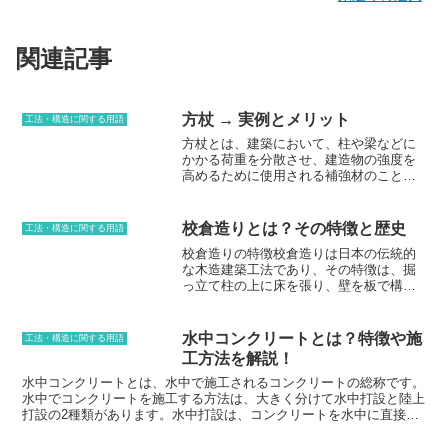
関連記事
方杖 → 実例とメリット
工法・構造に関する用語
方杖とは、建築において、柱や梁などに
かかる荷重を分散させ、建造物の強度を
高めるために使用される補強材のことで
す。長方形や円柱状の木材や金属などの
材料を、柱や梁の両側に設置し、荷重を
受け止めます。方杖は、荷重がかかる部
校倉造りとは？その特徴と歴史
工法・構造に関する用語
分の強度を補強するだけでなく、建造物
校倉造りの特徴校倉造りは日本の伝統的
のバランスを整える役割も果たします。
な木造建築工法であり、その特徴は、掘
また、柱や梁の接合部を固定すること
っ立て柱の上に床を張り、壁を板で構成
で、建造物の地震や風などの外力に対す
することです。板は、互い違いに重ねら
る抵抗力を高める効果もあります。方杖
れ、隙間なく密閉されているため、雨や
は、木造建築や鉄筋コンクリート造の建
風を防ぐことができます。また、校倉造
築物など、様々な建築物に使用されてい
水中コンクリートとは？特徴や施
工法・構造に関する用語
りは耐久性にも優れており、何百年もの
ます。木造建築では、方杖は柱と梁の間
工方法を解説！
間、その姿を保つことができます。校倉
に設置され、荷重を分散させます。鉄筋
造りのもう一つの特徴は、その構造がシ
水中コンクリートとは、水中で施工されるコンクリートの総称です。
コンクリート造の建築物では、方杖は梁
ンプルであることです。そのため、簡単
水中でコンクリートを施工する方法は、大きく分けて水中打設と陸上
と梁の間に設置され、梁にかかる荷重を
に解体することができるため、移動や再
打設の2種類があります。水中打設は、コンクリートを水中に直接打
分散させます。方杖は、建築物の強度を
利用が容易です。また、校倉造りは工期
設する方法で、陸上打設は、コンクリートを陸上であらかじめ打設し
高める重要な部材であり、様々な建築物
が短く、コストも抑えることができま
ておき、それを水中へと沈設する方法です。水中コンクリートは、港
で使用されています。