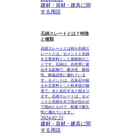
建材・資材・建具に関
する用語
石綿スレートとは？特徴
と種類
石綿スレートとは何か石綿ス
レートとは、セメントと石綿
を主要材料とした屋根材のこ
とです。石綿は、自然界に産
出する鉱物で、耐火性、耐熱
性、耐薬品性に優れていま
す。セメントは、石灰石や粘
土を主原料とした粉末状の物
質で、水と反応すると固まり
ます。石綿スレートは、セメ
ントと石綿を水で混ぜ合わせ
て固めたもので、軽量で耐久
性に優れています。
2024.02.23
建材・資材・建具に関
する用語