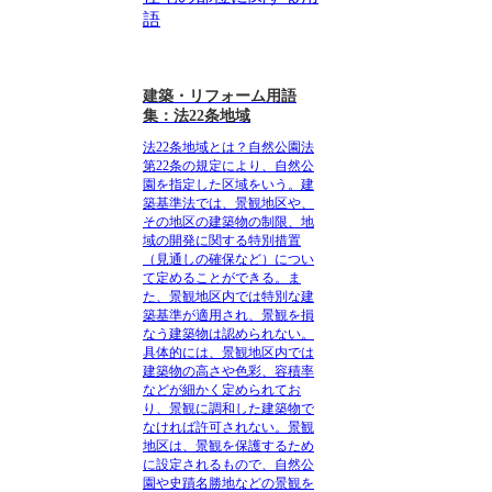
語
建築・リフォーム用語
集：法22条地域
法22条地域とは？自然公園法
第22条の規定により、自然公
園を指定した区域をいう。建
築基準法では、景観地区や、
その地区の建築物の制限、地
域の開発に関する特別措置
（見通しの確保など）につい
て定めることができる。ま
た、景観地区内では特別な建
築基準が適用され、景観を損
なう建築物は認められない。
具体的には、景観地区内では
建築物の高さや色彩、容積率
などが細かく定められてお
り、景観に調和した建築物で
なければ許可されない。景観
地区は、景観を保護するため
に設定されるもので、自然公
園や史蹟名勝地などの景観を