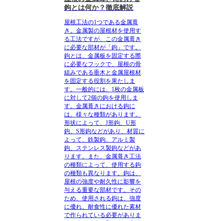
鉤とは何か？徹底解説
屋根工法の1つである金属葺
き。金属製の屋根材を使用す
る工法ですが、この金属葺き
に必要な部材が「鉤」です。
鉤とは、金属板を固定する際
に必要なフックで、屋根の骨
組みである垂木と金属屋根材
を固定する役割を果たしま
す。一般的には、1枚の金属板
に対して2個の鉤を使用しま
す。金属葺きにおける鉤に
は、様々な種類があります。
形状によって、J形鉤、U形
鉤、S形鉤などがあり、材質に
よって、鉄製鉤、アルミ製
鉤、ステンレス製鉤などがあ
ります。また、金属葺き工法
の種類によって、使用する鉤
の種類も異なります。鉤は、
屋根の強度や耐久性に影響を
与える重要な部材です。その
ため、使用される鉤は、強度
に優れ、耐食性に優れた素材
で作られている必要がありま