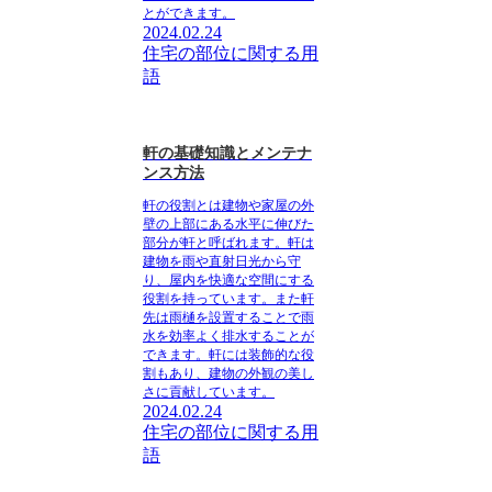
とができます。
2024.02.24
住宅の部位に関する用
語
軒の基礎知識とメンテナ
ンス方法
軒の役割とは建物や家屋の外
壁の上部にある水平に伸びた
部分が軒と呼ばれます。軒は
建物を雨や直射日光から守
り、屋内を快適な空間にする
役割を持っています。また軒
先は雨樋を設置することで雨
水を効率よく排水することが
できます。軒には装飾的な役
割もあり、建物の外観の美し
さに貢献しています。
2024.02.24
住宅の部位に関する用
語