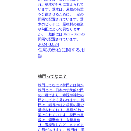
れ、棟木や軒桁に支えられて
います。垂木は、屋根の荷重
を分散させるために、一定の
間隔で配置されています。垂
木のピッチは、屋根材の種類
や勾配によって異なります
が、一般的には30cm～60cmの
間隔で配置されています。
2024.02.24
住宅の部位に関する用
語
棟門ってなに？
棟門ってなに？棟門とは何か
棟門とは、日本の伝統的な門
の一種であり、寺院や神社の
門としてよく見られます。 棟
門は、縦長の柱と横長の梁で
構成されており、屋根が上に
架けられています。棟門の屋
根は、切妻造り、入母屋造
り、寄棟造りなど、さまざま
な形があります。 棟門は、単