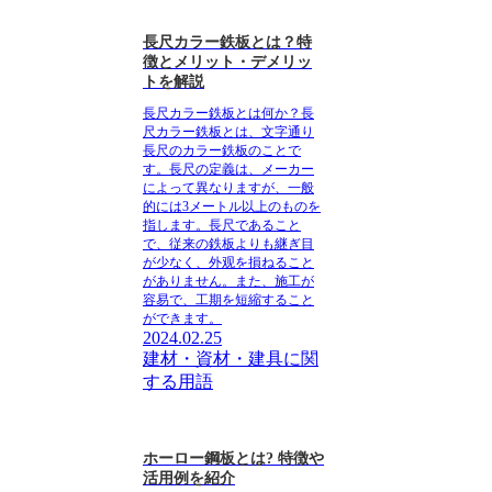
長尺カラー鉄板とは？特
徴とメリット・デメリッ
トを解説
長尺カラー鉄板とは何か？長
尺カラー鉄板とは、文字通り
長尺のカラー鉄板のことで
す。長尺の定義は、メーカー
によって異なりますが、一般
的には3メートル以上のものを
指します。長尺であること
で、従来の鉄板よりも継ぎ目
が少なく、外观を損ねること
がありません。また、施工が
容易で、工期を短縮すること
ができます。
2024.02.25
建材・資材・建具に関
する用語
ホーロー鋼板とは? 特徴や
活用例を紹介