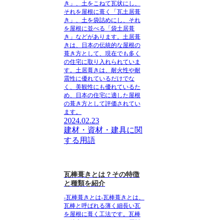
き」、土をこねて瓦状にし、
それを屋根に葺く「瓦土居葺
き」、土を袋詰めにし、それ
を屋根に並べる「袋土居葺
き」などがあります。土居葺
きは、日本の伝統的な屋根の
葺き方として、現在でも多く
の住宅に取り入れられていま
す。土居葺きは、耐火性や耐
震性に優れているだけでな
く、美観性にも優れているた
め、日本の住宅に適した屋根
の葺き方として評価されてい
ます。
2024.02.23
建材・資材・建具に関
する用語
瓦棒葺きとは？その特徴
と種類を紹介
-瓦棒葺きとは-瓦棒葺きとは、
瓦棒と呼ばれる薄く細長い瓦
を屋根に葺く工法です。瓦棒