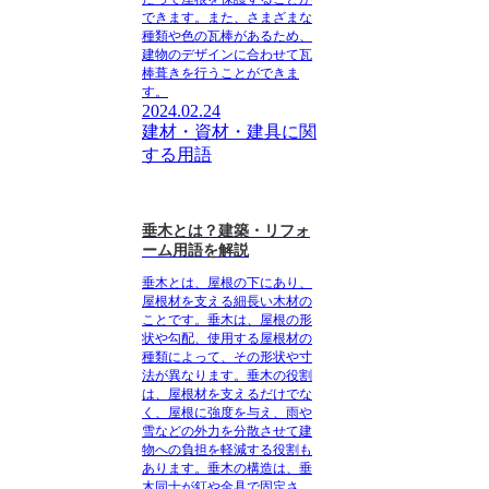
できます。また、さまざまな
種類や色の瓦棒があるため、
建物のデザインに合わせて瓦
棒葺きを行うことができま
す。
2024.02.24
建材・資材・建具に関
する用語
垂木とは？建築・リフォ
ーム用語を解説
垂木とは、屋根の下にあり、
屋根材を支える細長い木材の
ことです。垂木は、屋根の形
状や勾配、使用する屋根材の
種類によって、その形状や寸
法が異なります。垂木の役割
は、屋根材を支えるだけでな
く、屋根に強度を与え、雨や
雪などの外力を分散させて建
物への負担を軽減する役割も
あります。垂木の構造は、垂
木同士が釘や金具で固定さ