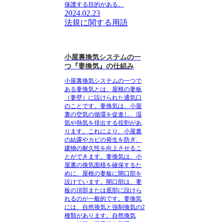
保護する目的がある。
2024.02.23
法規に関する用語
小屋裏換気システムの一
つ『妻換気』の仕組み
小屋裏換気システムの一つで
ある妻換気とは、屋根の妻板
（妻壁）に設けられた通気口
のことです。妻換気は、小屋
裏の空気の循環を促進し、湿
気や熱気を排出する役割があ
ります。これにより、小屋裏
の結露やカビの発生を防ぎ、
建物の耐久性を向上させるこ
とができます。妻換気は、小
屋裏の換気面積を確保するた
めに、屋根の妻板に開口部を
設けています。開口部は、妻
板の頂部または底部に設けら
れるのが一般的です。妻換気
には、自然換気と強制換気の2
種類があります。自然換気