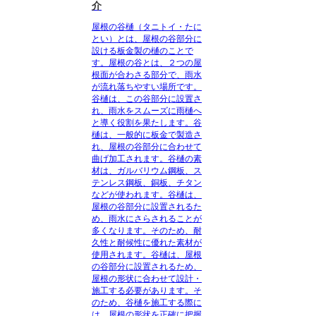
介
屋根の谷樋（タニトイ・たに
とい）とは、屋根の谷部分に
設ける板金製の樋のことで
す。屋根の谷とは、２つの屋
根面が合わさる部分で、雨水
が流れ落ちやすい場所です。
谷樋は、この谷部分に設置さ
れ、雨水をスムーズに雨樋へ
と導く役割を果たします。谷
樋は、一般的に板金で製造さ
れ、屋根の谷部分に合わせて
曲げ加工されます。谷樋の素
材は、ガルバリウム鋼板、ス
テンレス鋼板、銅板、チタン
などが使われます。谷樋は、
屋根の谷部分に設置されるた
め、雨水にさらされることが
多くなります。そのため、耐
久性と耐候性に優れた素材が
使用されます。谷樋は、屋根
の谷部分に設置されるため、
屋根の形状に合わせて設計・
施工する必要があります。そ
のため、谷樋を施工する際に
は、屋根の形状を正確に把握