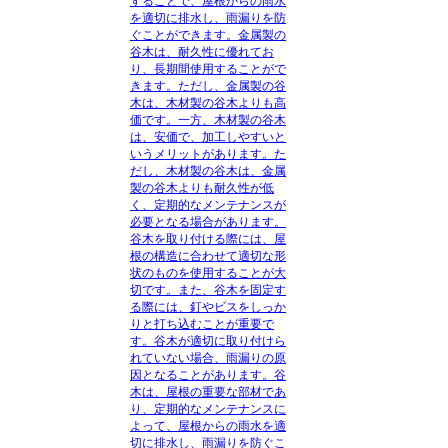
することで、屋根からの雨水
を適切に排水し、雨漏りを防
ぐことができます。金属製の
谷木は、耐久性に優れてお
り、長期間使用することがで
きます。ただし、金属製の谷
木は、木材製の谷木よりも高
価です。一方、木材製の谷木
は、安価で、加工しやすいと
いうメリットがあります。た
だし、木材製の谷木は、金属
製の谷木よりも耐久性が低
く、定期的なメンテナンスが
必要となる場合があります。
谷木を取り付ける際には、屋
根の構造に合わせて適切な形
状のものを使用することが大
切です。また、谷木を固定す
る際には、釘やビスをしっか
りと打ち込むことが重要で
す。谷木が適切に取り付けら
れていない場合、雨漏りの原
因となることがあります。谷
木は、屋根の重要な部材であ
り、定期的なメンテナンスに
よって、屋根からの雨水を適
切に排水し、雨漏りを防ぐこ