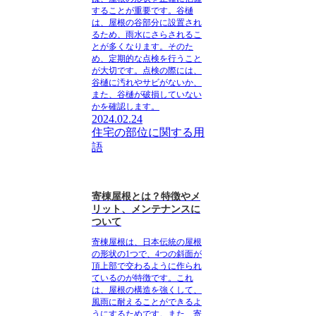
することが重要です。谷樋
は、屋根の谷部分に設置され
るため、雨水にさらされるこ
とが多くなります。そのた
め、定期的な点検を行うこと
が大切です。点検の際には、
谷樋に汚れやサビがないか、
また、谷樋が破損していない
かを確認します。
2024.02.24
住宅の部位に関する用
語
寄棟屋根とは？特徴やメ
リット、メンテナンスに
ついて
寄棟屋根は、日本伝統の屋根
の形状の1つで、4つの斜面が
頂上部で交わるように作られ
ているのが特徴です。これ
は、屋根の構造を強くして、
風雨に耐えることができるよ
うにするためです。また、寄