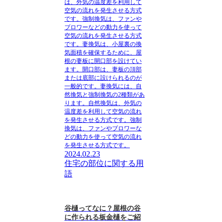
は、外気の温度差を利用して
空気の流れを発生させる方式
です。強制換気は、ファンや
ブロワーなどの動力を使って
空気の流れを発生させる方式
です。妻換気は、小屋裏の換
気面積を確保するために、屋
根の妻板に開口部を設けてい
ます。開口部は、妻板の頂部
または底部に設けられるのが
一般的です。妻換気には、自
然換気と強制換気の2種類があ
ります。自然換気は、外気の
温度差を利用して空気の流れ
を発生させる方式です。強制
換気は、ファンやブロワーな
どの動力を使って空気の流れ
を発生させる方式です。
2024.02.23
住宅の部位に関する用
語
谷樋ってなに？屋根の谷
に作られる板金樋をご紹