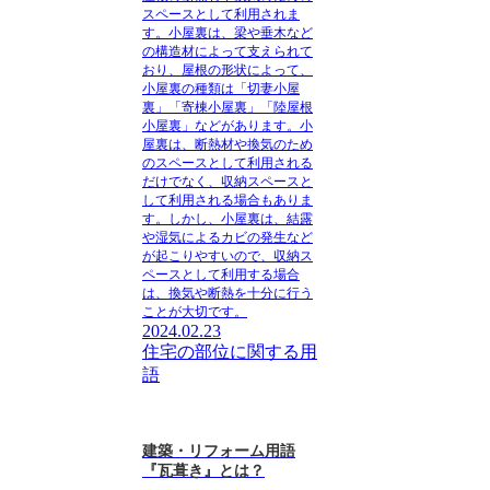
スペースとして利用されま
す。小屋裏は、梁や垂木など
の構造材によって支えられて
おり、屋根の形状によって、
小屋裏の種類は「切妻小屋
裏」「寄棟小屋裏」「陸屋根
小屋裏」などがあります。小
屋裏は、断熱材や換気のため
のスペースとして利用される
だけでなく、収納スペースと
して利用される場合もありま
す。しかし、小屋裏は、結露
や湿気によるカビの発生など
が起こりやすいので、収納ス
ペースとして利用する場合
は、換気や断熱を十分に行う
ことが大切です。
2024.02.23
住宅の部位に関する用
語
建築・リフォーム用語
『瓦葺き』とは？