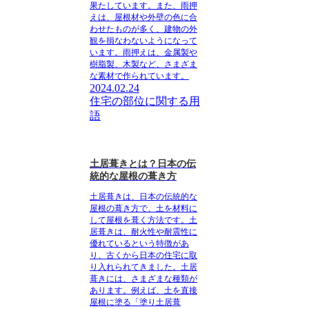
果たしています。また、雨押
えは、屋根材や外壁の色に合
わせたものが多く、建物の外
観を損なわないようになって
います。雨押えは、金属製や
樹脂製、木製など、さまざま
な素材で作られています。
2024.02.24
住宅の部位に関する用
語
土居葺きとは？日本の伝
統的な屋根の葺き方
土居葺きは、日本の伝統的な
屋根の葺き方で、土を材料に
して屋根を葺く方法です。土
居葺きは、耐火性や耐震性に
優れているという特徴があ
り、古くから日本の住宅に取
り入れられてきました。土居
葺きには、さまざまな種類が
あります。例えば、土を直接
屋根に塗る「塗り土居葺