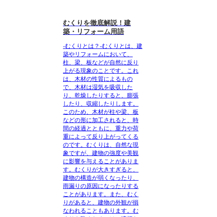
むくりを徹底解説！建
築・リフォーム用語
-むくりとは？-むくりとは、建
築やリフォームにおいて、
柱、梁、板などが自然に反り
上がる現象のことです。これ
は、木材の性質によるもの
で、木材は湿気を吸収した
り、乾燥したりすると、膨張
したり、収縮したりします。
このため、木材が柱や梁、板
などの形に加工されると、時
間の経過とともに、重力や荷
重によって反り上がってくる
のです。むくりは、自然な現
象ですが、建物の強度や美観
に影響を与えることがありま
す。むくりが大きすぎると、
建物の構造が弱くなったり、
雨漏りの原因になったりする
ことがあります。また、むく
りがあると、建物の外観が損
なわれることもあります。む