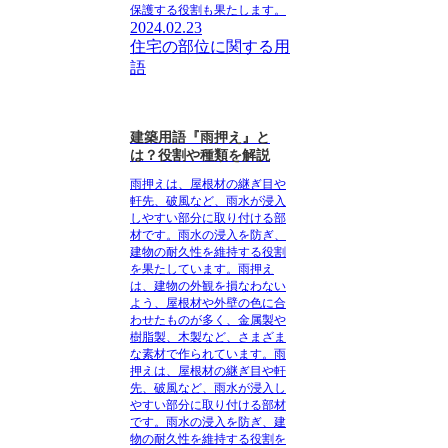
保護する役割も果たします。
2024.02.23
住宅の部位に関する用
語
建築用語『雨押え』と
は？役割や種類を解説
雨押えは、屋根材の継ぎ目や
軒先、破風など、雨水が浸入
しやすい部分に取り付ける部
材です。雨水の浸入を防ぎ、
建物の耐久性を維持する役割
を果たしています。雨押え
は、建物の外観を損なわない
よう、屋根材や外壁の色に合
わせたものが多く、金属製や
樹脂製、木製など、さまざま
な素材で作られています。雨
押えは、屋根材の継ぎ目や軒
先、破風など、雨水が浸入し
やすい部分に取り付ける部材
です。雨水の浸入を防ぎ、建
物の耐久性を維持する役割を