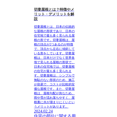
切妻屋根とは？特徴やメ
リット・デメリットを解
説
切妻屋根とは、日本の伝統的
な屋根の形状であり、日本の
住宅地で最も多く見られる屋
根の形です。切妻屋根は、屋
根の頂点が2つあるのが特徴
で、頂点から左右に傾斜して
いる形をしています。切妻屋
根は、日本だけでなく世界各
地で見られる屋根の形状で、
日本の住宅地では、切妻屋根
の住宅が最も多く見られま
す。切妻屋根は、シンプルで
無駄のない形状のため、施工
が容易で、コストが比較的安
価な屋根です。また、切妻屋
根は、屋根勾配が急なため、
雨や雪が流れ落ちやすく、屋
根裏に水が溜まりにくいとい
うメリットがあります。
2024.02.24
住宅の部位に関する用