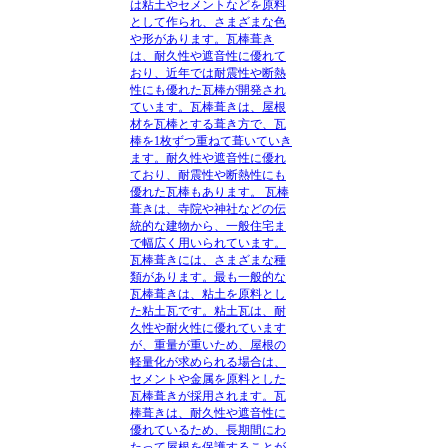
は粘土やセメントなどを原料
として作られ、さまざまな色
や形があります。瓦棒葺き
は、耐久性や遮音性に優れて
おり、近年では耐震性や断熱
性にも優れた瓦棒が開発され
ています。瓦棒葺きは、屋根
材を瓦棒とする葺き方で、瓦
棒を1枚ずつ重ねて葺いていき
ます。耐久性や遮音性に優れ
ており、耐震性や断熱性にも
優れた瓦棒もあります。 瓦棒
葺きは、寺院や神社などの伝
統的な建物から、一般住宅ま
で幅広く用いられています。
瓦棒葺きには、さまざまな種
類があります。最も一般的な
瓦棒葺きは、粘土を原料とし
た粘土瓦です。粘土瓦は、耐
久性や耐火性に優れています
が、重量が重いため、屋根の
軽量化が求められる場合は、
セメントや金属を原料とした
瓦棒葺きが採用されます。瓦
棒葺きは、耐久性や遮音性に
優れているため、長期間にわ
たって屋根を保護することが