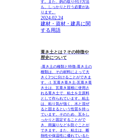
す。また、鉤の取り付け方法
も、しっかりと行う必要があ
ります。
2024.02.24
建材・資材・建具に関
する用語
葺き土とは？その特徴や
歴史について
-葺き土の種類と特徴-葺き土の
種類は、その材料によって大
きく3つに分けることができま
す。-1. 瓦葺き葺き土-瓦葺き葺
き土は、瓦葺き屋根に使用さ
れる葺き土で、粘土を主原料
として作られています。粘土
は、粘り気が強く、水と混ぜ
ると固まるという性質を持っ
ています。そのため、瓦をし
っかりと固定することがで
き、雨漏りなどを防ぐことが
できます。また、粘土は、断
熱性や保温性に優れているた