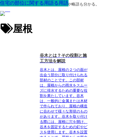
住宅の部位に関する用語
住宅の部位に関する用語
住宅の部位に関する用語
法規に関する用語
住宅の部位に関する用語
住宅の部位に関する用語
住宅の部位に関する用語
住宅の部位に関する用語
住宅の部位に関する用語
建材・資材・建具に関する用語
建材・資材・建具に関する用語
建材・資材・建具に関する用語
建材・資材・建具に関する用語
建材・資材・建具に関する用語
建材・資材・建具に関する用語
住宅の部位に関する用語
住宅の部位に関する用語
建材・資材・建具に関する用語
建材・資材・建具に関する用語
住宅の部位に関する用語
住宅の部位に関する用語
住宅の部位に関する用語
住宅の部位に関する用語
住宅の部位に関する用語
最高の家を作るための知識！専門用語や略語も分かる。
屋根
谷木とは？その役割と施
工方法を解説
谷木とは、屋根の２つの面が
出会う部分に取り付けられる
部材のことです。この部材
は、屋根からの雨水をスムー
ズに排水するための重要な役
割を果たしています。谷木
は、一般的に金属または木材
で作られており、屋根の構造
に合わせて様々な形状のもの
があります。谷木を取り付け
る際には、屋根に穴を開け、
谷木を固定するための釘やビ
スを使用します。谷木を設置