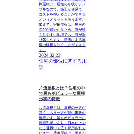
棟屋根は、屋根の形状がシン
プルなので、施工が容易で、
コストを抑えることができる
というメリットもあります。
加えて、寄棟屋根は、屋根の
勾配が緩やかなため、雪が積
もりやすい地域でも、雪が滑
り落ちやすく、積雪による屋
根の破損を防ぐことができま
す。
2024.02.23
住宅の部位に関する用
語
片流屋根とは？住宅の中
で最もポピュラーな屋根
形状の特徴
片流屋根とは、屋根の一方が
高く、もう一方が低い形状の
屋根です。最もポピュラーな
屋根形状であり、日本だけで
なく世界中で広く採用されて
います。片流屋根は、雨水が