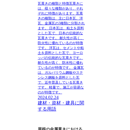
瓦葺きの種類と特徴瓦葺きに
は、様々な種類があり、それ
ぞれに特徴があります。瓦葺
きの種類は、主に日本瓦、洋
瓦、金属瓦の3種類に分類され
ます。 日本瓦は、粘土を原料
とした瓦で、日本の伝統的な
瓦葺きです。 耐久性が高く、
防火性に優れているのが特徴
です。 洋瓦は、セメントや粘
土を原料とした瓦で、ヨーロ
ッパの伝統的な瓦葺きです。
耐久性が高く、防水性に優れ
ているのが特徴です。 金属瓦
は、ガルバリウム鋼板やステ
ンレス鋼板を原料とした瓦
で、近年普及している瓦葺き
です。 軽量で、施工が容易な
のが特徴です。
2024.02.24
建材・資材・建具に関
する用語
屋根の金属葺きにおける