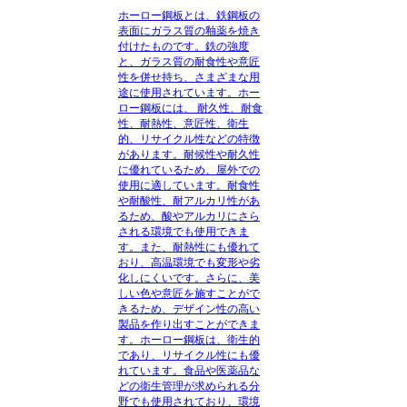
ホーロー鋼板とは、鉄鋼板の
表面にガラス質の釉薬を焼き
付けたものです。鉄の強度
と、ガラス質の耐食性や意匠
性を併せ持ち、さまざまな用
途に使用されています。ホー
ロー鋼板には、 耐久性、耐食
性、耐熱性、意匠性、衛生
的、リサイクル性などの特徴
があります。耐候性や耐久性
に優れているため、屋外での
使用に適しています。耐食性
や耐酸性、耐アルカリ性があ
るため、酸やアルカリにさら
される環境でも使用できま
す。また、耐熱性にも優れて
おり、高温環境でも変形や劣
化しにくいです。さらに、美
しい色や意匠を施すことがで
きるため、デザイン性の高い
製品を作り出すことができま
す。ホーロー鋼板は、衛生的
であり、リサイクル性にも優
れています。食品や医薬品な
どの衛生管理が求められる分
野でも使用されており、環境