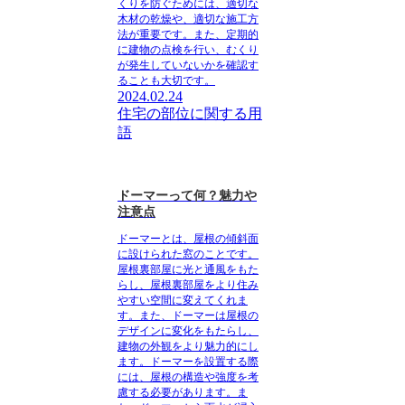
くりを防ぐためには、適切な
木材の乾燥や、適切な施工方
法が重要です。また、定期的
に建物の点検を行い、むくり
が発生していないかを確認す
ることも大切です。
2024.02.24
住宅の部位に関する用
語
ドーマーって何？魅力や
注意点
ドーマーとは、屋根の傾斜面
に設けられた窓のことです。
屋根裏部屋に光と通風をもた
らし、屋根裏部屋をより住み
やすい空間に変えてくれま
す。また、ドーマーは屋根の
デザインに変化をもたらし、
建物の外観をより魅力的にし
ます。ドーマーを設置する際
には、屋根の構造や強度を考
慮する必要があります。ま