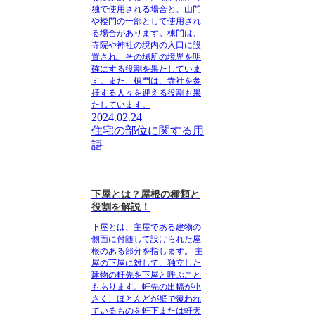
独で使用される場合と、山門
や楼門の一部として使用され
る場合があります。棟門は、
寺院や神社の境内の入口に設
置され、その場所の境界を明
確にする役割を果たしていま
す。また、棟門は、寺社を参
拝する人々を迎える役割も果
たしています。
2024.02.24
住宅の部位に関する用
語
下屋とは？屋根の種類と
役割を解説！
下屋とは、主屋である建物の
側面に付随して設けられた屋
根のある部分を指します。 主
屋の下屋に対して、独立した
建物の軒先を下屋と呼ぶこと
もあります。軒先の出幅が小
さく、ほとんどが壁で覆われ
ているものを軒下または軒天