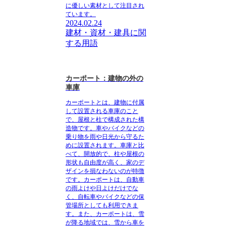
に優しい素材として注目され
ています。
2024.02.24
建材・資材・建具に関
する用語
カーポート：建物の外の
車庫
カーポートとは、建物に付属
して設置される車庫のこと
で、屋根と柱で構成された構
造物です。車やバイクなどの
乗り物を雨や日光から守るた
めに設置されます。車庫と比
べて、開放的で、柱や屋根の
形状も自由度が高く、家のデ
ザインを損なわないのが特徴
です。カーポートは、自動車
の雨よけや日よけだけでな
く、自転車やバイクなどの保
管場所としても利用できま
す。また、カーポートは、雪
が降る地域では、雪から車を