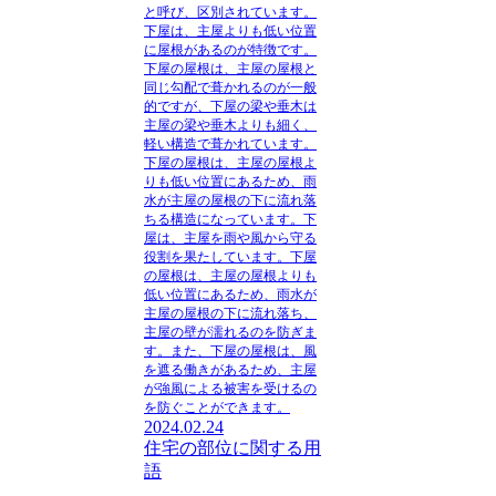
と呼び、区別されています。
下屋は、主屋よりも低い位置
に屋根があるのが特徴です。
下屋の屋根は、主屋の屋根と
同じ勾配で葺かれるのが一般
的ですが、下屋の梁や垂木は
主屋の梁や垂木よりも細く、
軽い構造で葺かれています。
下屋の屋根は、主屋の屋根よ
りも低い位置にあるため、雨
水が主屋の屋根の下に流れ落
ちる構造になっています。下
屋は、主屋を雨や風から守る
役割を果たしています。下屋
の屋根は、主屋の屋根よりも
低い位置にあるため、雨水が
主屋の屋根の下に流れ落ち、
主屋の壁が濡れるのを防ぎま
す。また、下屋の屋根は、風
を遮る働きがあるため、主屋
が強風による被害を受けるの
を防ぐことができます。
2024.02.24
住宅の部位に関する用
語