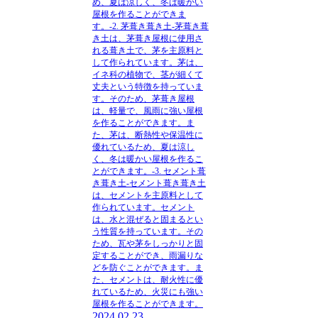
め、夏は涼しく、冬は暖かい
屋根を作ることができま
す。-2. 茅葺き葺き土-茅葺き葺
き土は、茅葺き屋根に使用さ
れる葺き土で、茅を主原料と
して作られています。茅は、
イネ科の植物で、茎が細くて
丈夫という特徴を持っていま
す。そのため、茅葺き屋根
は、軽量で、風雨に強い屋根
を作ることができます。ま
た、茅は、断熱性や保温性に
優れているため、夏は涼し
く、冬は暖かい屋根を作るこ
とができます。-3. セメント葺
き葺き土-セメント葺き葺き土
は、セメントを主原料として
作られています。セメント
は、水と混ぜると固まるとい
う性質を持っています。その
ため、瓦や茅をしっかりと固
定することができ、雨漏りな
どを防ぐことができます。ま
た、セメントは、耐火性に優
れているため、火災にも強い
屋根を作ることができます。
2024.02.23