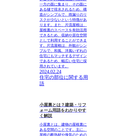
一方の面に集まり、その面に
ある樋で排水されるため、構
造がシンプルで、雨漏りのリ
スクが少ないという特徴があ
ります。また、片流屋根は、
屋根裏のスペースを有効活用
できるため、収納や居住空間
として利用することができま
す。片流屋根は、外観がシン
プルで、和風、洋風いずれの
住宅にもマッチするデザイン
であるため、幅広い住宅に採
用されています。
2024.02.24
住宅の部位に関する用
語
小屋裏とは？建築・リフ
ォーム用語をわかりやす
く解説
小屋裏とは、建物の屋根裏に
ある空間のことです。主に、
屋根の断熱材や換気のための