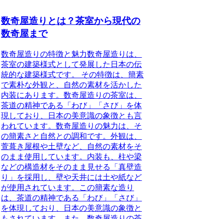
数奇屋造りとは？茶室から現代の
数奇屋まで
数奇屋造りの特徴と魅力数奇屋造りは、
茶室の建築様式として発展した日本の伝
統的な建築様式です。 その特徴は、簡素
で素朴な外観と、自然の素材を活かした
内装にあります。数奇屋造りの茶室は、
茶道の精神である「わび」「さび」を体
現しており、日本の美意識の象徴とも言
われています。数奇屋造りの魅力は、そ
の簡素さと自然との調和です。外観は、
萱葺き屋根や土壁など、自然の素材をそ
のまま使用しています。内装も、柱や梁
などの構造材をそのまま見せる「真壁造
り」を採用し、壁や天井には土や紙など
が使用されています。この簡素な造り
は、茶道の精神である「わび」「さび」
を体現しており、日本の美意識の象徴と
もされています。また、数奇屋造りの茶