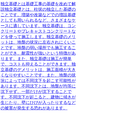
独立基礎とは基礎工事の基礎を改めて解
説独立基礎とは、柱状の独立した基礎の
ことです。増築や改築などでの増設基礎
としても用いられるなど、さまざまなケ
ースに適しています。独立基礎は、コン
クリートやプレキャストコンクリートな
どを使って施工します。独立基礎のメリ
ットは、地盤の状況に左右されにくいこ
とです。地盤の弱い場所でも施工するこ
とができ、耐震性が強いという特徴があ
ります。また、独立基礎は施工が簡単
で、コストも抑えることができます。独
立基礎のデメリットは、施工面積が大き
くなりやすいことです。また、地盤の状
況によっては不同沈下を起こす可能性が
あります。不同沈下とは、地盤が均等に
沈下せず、一部だけが沈下することで
す。不同沈下が起こると、建物に傾きが
生じたり、壁にひびが入ったりするなど
の被害が発生する恐れがあります。