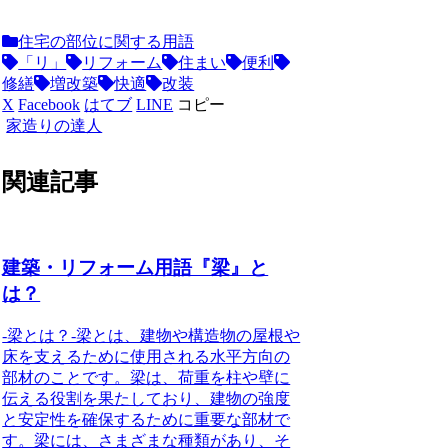
住宅の部位に関する用語
「リ」
リフォーム
住まい
便利
修繕
増改築
快適
改装
X
Facebook
はてブ
LINE
コピー
家造りの達人
関連記事
建築・リフォーム用語『梁』と
は？
-梁とは？-梁とは、建物や構造物の屋根や
床を支えるために使用される水平方向の
部材のことです。梁は、荷重を柱や壁に
伝える役割を果たしており、建物の強度
と安定性を確保するために重要な部材で
す。梁には、さまざまな種類があり、そ