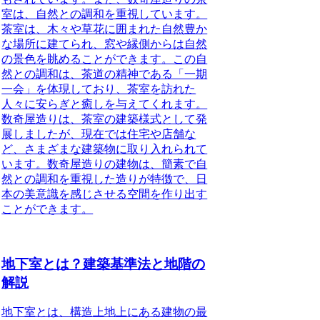
室は、自然との調和を重視しています。
茶室は、木々や草花に囲まれた自然豊か
な場所に建てられ、窓や縁側からは自然
の景色を眺めることができます。この自
然との調和は、茶道の精神である「一期
一会」を体現しており、茶室を訪れた
人々に安らぎと癒しを与えてくれます。
数奇屋造りは、茶室の建築様式として発
展しましたが、現在では住宅や店舗な
ど、さまざまな建築物に取り入れられて
います。数奇屋造りの建物は、簡素で自
然との調和を重視した造りが特徴で、日
本の美意識を感じさせる空間を作り出す
ことができます。
地下室とは？建築基準法と地階の
解説
地下室とは、構造上地上にある建物の最