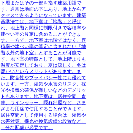
下層またはその一部を指す建築用語で
す。通常は地面の下にあり、地上からア
クセスできるようになっています。建築
基準法では、地下室は「地階」と呼ば
れ、地上階と同様に制限付きで容積率や
建ぺい率の算定に含めることができま
す。一方で、地下室は地階ではなく、容
積率や建ぺい率の算定に含まれない「地
階以外の地下室」とすることが可能で
す。地下室の特徴として、地上階よりも
温度が安定しており、夏は涼しく、冬は
暖かいというメリットがあります。ま
た、防音性やプライバシー性にも優れて
います。一方、湿気や水害のリスク、採
光や換気の確保が難しいなどのデメリッ
トもあります。地下室は、居住空間、倉
庫、ワインセラー、隠れ部屋など、さま
ざまな用途で使用することができます。
居住空間として使用する場合は、湿気や
水害対策、採光や換気設備の設置など、
十分な配慮が必要です。