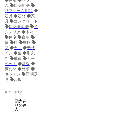
建築
リフォー
ム
建築用語
リフォーム用語
建具
建材
家
具
コンクリート
建築基準法
イ
ンテリア
木材
住宅
資材
壁
柱
屋根
窓
天井
デザ
イン
梁
耐久
性
構造
カー
ペット
基礎
床の間
外壁
キッチン
照明器
具
合板
サイト作成者