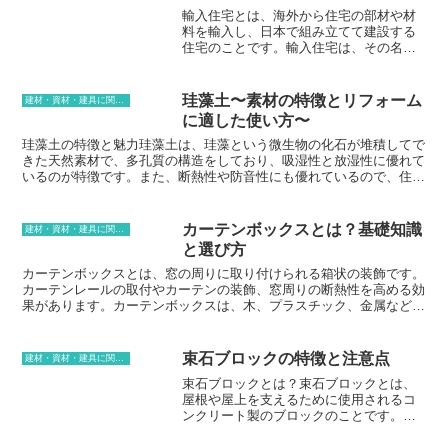
が複雑に絡み合った美しい模様を形成しています。また、アラベスク
輸入住宅とは、海外から住宅の部材や材
は単に装飾的な目的だけでなく、コーランの教えを視覚的に表現する
料を輸入し、日本で組み立てて建設する
役割も果たしており、イスラム建築における重要な要素となっていま
住宅のことです。輸入住宅は、その名の
す。
通り、海外から住宅の部材を輸入して日
本で組み立てて建設する住宅のことを指
します。そのため、その国の建築様式や
珪藻土〜素材の特徴とリフォーム
建材・資材・建具に関する用語
デザインを忠実に再現することが可能
に適した使い方〜
で、まるで海外に住んでいるかのような
住まいを手に入れることができます。さ
珪藻土の特徴と魅力珪藻土は、珪藻という微生物の化石が堆積してで
らに、輸入住宅は耐震性や断熱性などの
きた天然素材で、多孔質の構造をしており、吸湿性と放湿性に優れて
性能も高く、日本の気候風土に合わせた
いるのが特徴です。また、断熱性や防音性にも優れているので、住宅
仕様で建設されるため、快適に暮らすこ
のリフォームやリノベーションに適しています。珪藻土は、調湿性が
とができるというメリットがあります。
高いので、室内の湿気を吸ったり放出したりすることで、快適な室温
を保つことができます。また、消臭効果もあるので、ペットやタバコ
カーテンボックスとは？基礎知識
建材・資材・建具に関する用語
のニオイを軽減する効果も期待できます。また、珪藻土は、断熱性も
と選び方
高いので、冷暖房の効率を高める効果も期待できます。珪藻土は、多
孔質の構造で、吸湿性と放湿性に優れているため、カビやダニが発生
カーテンボックスとは、窓の周りに取り付けられる箱状の装飾です。
しにくいのも特徴です。そのため、アレルギー体質の方や、小さなお
カーテンレールの取付やカーテンの装飾、窓周りの断熱性を高める効
子さんがいる家庭に適しています。また、珪藻土は、調湿性に優れて
果があります。カーテンボックスは、木、プラスチック、金属など
いるので、壁や天井に塗布することで、結露を軽減する効果も期待で
様々な素材で作られており、さまざまなスタイルやデザインがありま
きます。
す。カーテンボックスを選ぶ際には、窓の大きさ、カーテンのデザイ
ン、部屋の雰囲気などを考慮することが大切です。カーテンボックス
束石ブロックの特徴と注意点
建材・資材・建具に関する用語
は、部屋の雰囲気を一変させることができるので、慎重に選ぶ必要が
束石ブロックとは？束石ブロックとは、
あります。
屋根や屋上を支えるために使用されるコ
ンクリート製のブロックのことです。一
般的に、高さ20〜30cm、幅40〜60cm、
厚さ10〜20cm程度のブロック状の形状を