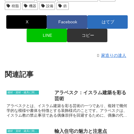
樹脂
機器
設備
鉄
X
Facebook
はてブ
LINE
コピー
家造りの達人
関連記事
アラベスク：イスラム建築を彩る
建材・資材・建具に関する用語
芸術
アラベスクとは、イスラム建築を彩る芸術の一つであり、複雑で幾何
学的な模様や書体を特徴とする装飾様式のことです。アラベスクは、
イスラム教の禁止事項である偶像崇拝を回避するために、偶像の代わ
りに使用されることが多く、モスクや宮殿などの建築物の壁や天井、
床など、様々な場所で使用されています。アラベスクのデザインは、
植物や動物、幾何学模様など、さまざまなモチーフからなり、それら
輸入住宅の魅力と注意点
建材・資材・建具に関する用語