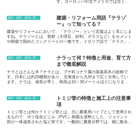
す。ヨーロッパや北アメリカでは古くか
らこの工法が採用されており、日本でも
近年その人気が高まっています。ログハ
ウスの最大の魅力は、自然のぬくもりを
建築・リフォーム用語『テラゾ
建材・資材・建具に関する用語
感じられることです。丸太は木そのもの
ー』って知ってる？
の質感や香りを持っているので、家にい
るだけで心が落ち着きます。また、ログ
建築やリフォームにおいて、「テラゾー」という言葉はよく耳にしま
ハウスは耐久性に優れているのも特徴で
すね。テラゾーとは、骨材（大理石、砂利、ガラスなど）をセメント
す。ログハウスの木材は、自然の防腐効
や樹脂で固めたコンクリートの一種です。イタリア語で「テラス」を
果があるため、シロアリや腐食に強いで
意味する「テラッツォ」が語源で、もともと床材としてイタリアで広
す。ログハウスの建築の特徴は、ログを
く使われていました。テラゾーの最大の特徴は、その美しさです。骨
水平に積み重ねていくことです。ログと
材の種類や色を自由に組み合わせることができ、様々なデザインを表
ナラって何？特徴と用途、育て方
建材・資材・建具に関する用語
ログの間には隙間ができないように、ロ
現することができます。また、テラゾーは非常に丈夫で耐久性がある
まで徹底解説
グをしっかりと組み合わせていきます。
ため、床材としてはもちろん、壁材やカウンター材としても適してい
ログハウスは、木造軸組工法よりも耐震
ます。
ナラとはどんな木？ナラとは、ブナ科コナラ属の落葉高木の総称で
性に優れていると言われています。ログ
す。日本には約20種類があり、北海道から九州まで広く分布してい
ハウスは、自然の美しさを楽しめる住宅
ます。ナラは、成長が早く、樹高は10～30メートルほどになりま
です。ログハウスに住めば、四季折々の
す。葉は、互生で、楕円形または卵形で、縁はギザギザしています。
自然の変化を身近に感じることができま
秋になると、葉は赤や黄色に色づきます。ナラは、雌雄異株で、4月
す。また、ログハウスは耐久性に優れて
～5月頃、雄花は尾状花序を、雌花は穂状花序を咲かせます。果実
トミジ管の特徴と施工上の注意事
建材・資材・建具に関する用語
いるので、何世代にもわたって受け継ぐ
は、ドングリと呼ばれ、10月～11月頃、熟します。ドングリは、食
項
ことができます。
べることができ、昔から貴重な食料源として利用されてきました。ま
た、ナラは、硬くて丈夫な木材としても知られており、家具や建材な
トミジ管とは何か？トミジ管とは、主に農業用パイプとして使用され
ど、さまざまな用途に使用されています。
るもので、ポリ塩化ビニル（PVC）樹脂を原料とした、ジョイント
部が一体成形された塩ビ管です。一般的に農業分野では、畑に散水を
行うことが多いですが、その場合、灌水パイプを敷設する必要があり
ます。従来は、金属製パイプが使用されていましたが、トミジ管は、
軽量で取り回しがしやすく、腐食にも強いことから、従来の金属製パ