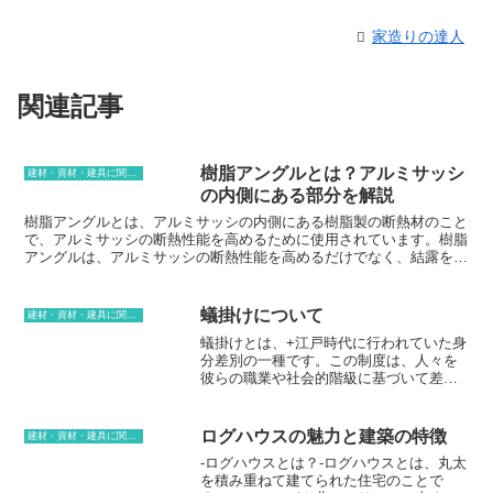
家造りの達人
関連記事
樹脂アングルとは？アルミサッシ
建材・資材・建具に関する用語
の内側にある部分を解説
樹脂アングルとは、アルミサッシの内側にある樹脂製の断熱材のこと
で、アルミサッシの断熱性能を高めるために使用されています。樹脂
アングルは、アルミサッシの断熱性能を高めるだけでなく、結露を防
止する効果もあります。樹脂アングルは、樹脂の種類や形状によって
様々な種類があり、それぞれに特徴があります。樹脂アングルの種類
としては、塩化ビニル樹脂（PVC）やポリアミド樹脂（PA）などが
蟻掛けについて
建材・資材・建具に関する用語
あります。塩化ビニル樹脂は、耐熱性と耐寒性に優れており、結露を
蟻掛けとは、+江戸時代に行われていた身
防止する効果があります。ポリアミド樹脂は、強度が高く、耐熱性に
分差別の一種です。この制度は、人々を
も優れています。樹脂アングルの形状としては、U字型やL字型、T字
彼らの職業や社会的階級に基づいて差別
型などがあります。U字型は、最も一般的な形状で、アルミサッシの
しました。最も低い職業は、穢多（え
断熱性能を高める効果があります。L字型は、アルミサッシの角の部
た）と呼ばれ、差別され、葬式や結婚式
分に使用され、結露を防止する効果があります。T字型は、アルミサ
の際には、特別な許可が必要でした。彼
ッシの真ん中部分に使用され、強度を高める効果があります。
ログハウスの魅力と建築の特徴
建材・資材・建具に関する用語
らは、一般的に、他の社会集団から隔離
-ログハウスとは？-ログハウスとは、丸太
されていました。
を積み重ねて建てられた住宅のことで