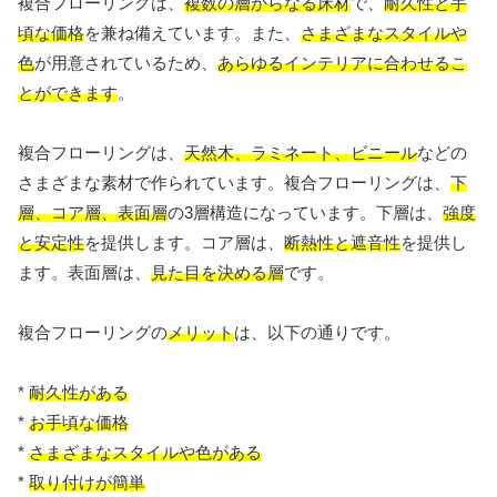
複合フローリングは、
複数の層からなる床材
で、
耐久性と手
頃な価格
を兼ね備えています。また、
さまざまなスタイルや
色
が用意されているため、
あらゆるインテリアに合わせるこ
とができます
。
複合フローリングは、
天然木、ラミネート、ビニール
などの
さまざまな素材で作られています。複合フローリングは、
下
層、コア層、表面層
の3層構造になっています。下層は、
強度
と安定性
を提供します。コア層は、
断熱性と遮音性
を提供し
ます。表面層は、
見た目を決める層
です。
複合フローリングの
メリット
は、以下の通りです。
*
耐久性がある
*
お手頃な価格
*
さまざまなスタイルや色がある
*
取り付けが簡単