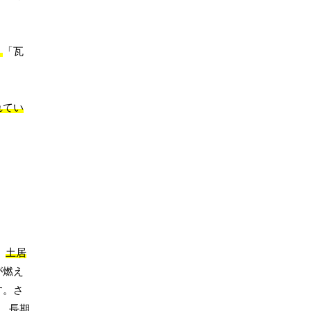
く
「瓦
れてい
。
土居
が燃え
す。さ
、長期