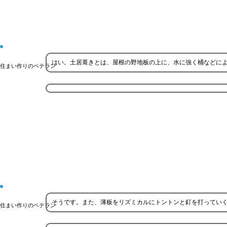
はい。土居葺きとは、屋根の野地板の上に、水に強く桶などに
住まい作りのベテラン
そうです。また、薄板をリズミカルにトントンと釘を打ってい
住まい作りのベテラン