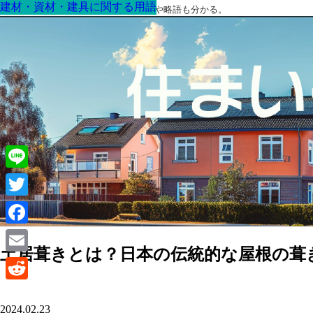
建材・資材・建具に関する用語
建材・資材・建具に関する用語
建材・資材・建具に関する用語
建材・資材・建具に関する用語
建材・資材・建具に関する用語
建材・資材・建具に関する用語
建材・資材・建具に関する用語
最高の家を作るための知識！専門用語や略語も分かる。
Line
Twitter
Facebook
土居葺きとは？日本の伝統的な屋根の葺
Email
Reddit
2024.02.23