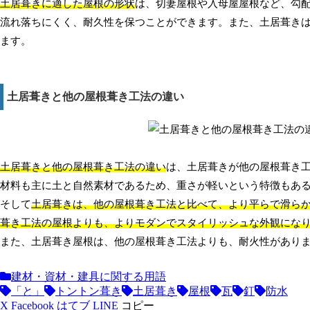
土居葺きに適した屋根の形状
は、切妻屋根や入母屋屋根など、勾
流れ落ちにくく、耐久性を保つことができます。また、土居葺き
ます。
土居葺きと他の屋根葺き工法の違い
土居葺きと他の屋根葺き工法の違い
は、土居葺きが他の屋根葺き
材料も主に土と自然素材であるため、重さが軽いという特徴もあ
そして
土居葺きは、他の屋根葺き工法と比べて、より平らで滑ら
葺き工法の屋根よりも、よりモダンでスタイリッシュな外観にな
また、土居葺き屋根は、他の屋根葺き工法よりも、耐火性があり
建材・資材・建具に関する用語
「と」
トントン葺き
土居葺き
屋根
瓦
釘
防水
X
Facebook
はてブ
LINE
コピー