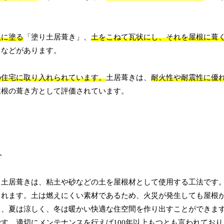
根に塗る
「塗り土居葺き」、
土をこねて瓦状にし、それを屋根に葺
」などがあります。
の住宅に取り入れられています。
土居葺きは、
耐火性や耐震性に優
屋根の葺き方として評価されています。
。土居葺きは、粘土や砂などの土を屋根材として使用する工法です
られます。土は燃えにくい素材であるため、火災が発生しても屋根
く、夏は涼しく、冬は暖かい快適な住空間を作り出すことができま
す。適切にメンテナンスを行えば100年以上もつとも言われており