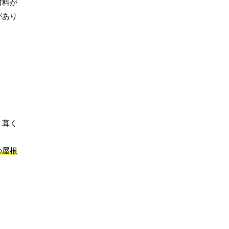
材料が
があり
、葺く
の屋根