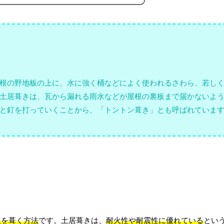
根の野地板の上に、水に強く桶などによく使われるさわら、若し
土居葺きは、瓦から漏れる雨水などが屋根の裏板まで届かないよ
と釘を打っていくことから、「トントン葺き」とも呼ばれていま
根を葺く方法
です。土居葺きは、
耐火性や耐震性に優れている
とい