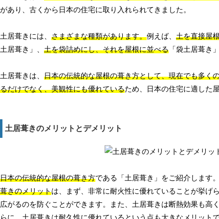
があり、古くから日本の住宅に取り入れられてきました。
土居葺きには、
さまざまな種類があります。
例えば、
土を直接屋
土居葺き」、
土を袋詰めにし、それを屋根に並べる
「袋土居葺き
土居葺きは、
日本の伝統的な屋根の葺き方として、現在でも多く
るだけでなく、美観性にも優れている
ため、日本の住宅に適した
土居葺きのメリットとデメリット
日本の伝統的な屋根の葺き方
である「土居葺き」をご紹介します
葺きのメリット
は、まず、非常に耐火性に優れていることが挙げ
広がるのを防ぐことができます。また、土居葺きは断熱効果も高
らに、土居葺きは耐久性に優れているという点も大きなメリットで