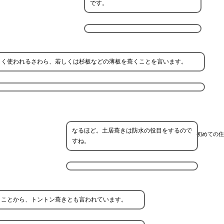
です。
よく使われるさわら、若しくは杉板などの薄板を葺くことを言います。
なるほど。土居葺きは防水の役目をするので
初めての住
すね。
くことから、トントン葺きとも言われています。