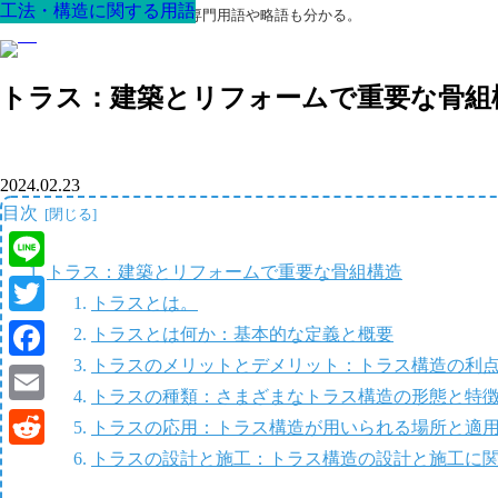
工法・構造に関する用語
工法・構造に関する用語
工法・構造に関する用語
工法・構造に関する用語
工法・構造に関する用語
工法・構造に関する用語
工法・構造に関する用語
最高の家を作るための知識！専門用語や略語も分かる。
トラス：建築とリフォームで重要な骨組
2024.02.23
目次
トラス：建築とリフォームで重要な骨組構造
Line
トラスとは。
Twitter
トラスとは何か：基本的な定義と概要
トラスのメリットとデメリット：トラス構造の利
Facebook
トラスの種類：さまざまなトラス構造の形態と特
Email
トラスの応用：トラス構造が用いられる場所と適
トラスの設計と施工：トラス構造の設計と施工に
Reddit