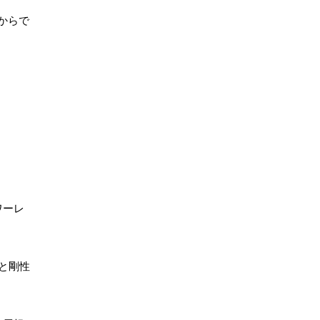
からで
ワーレ
と剛性