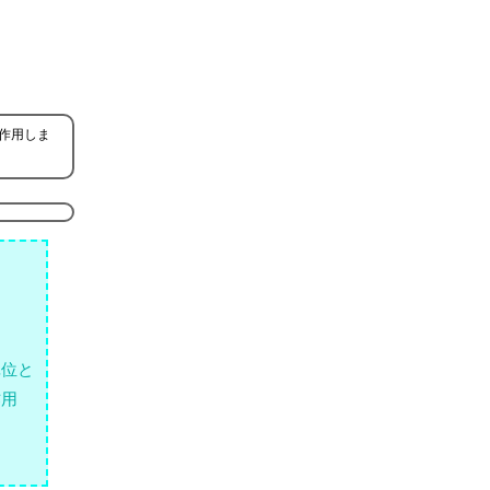
作用しま
単位と
作用