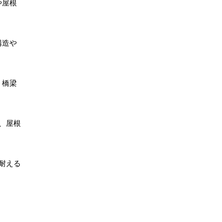
や屋根
構造や
、橋梁
、屋根
耐える