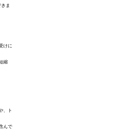
できま
受けに
短縮
や、ト
含んで