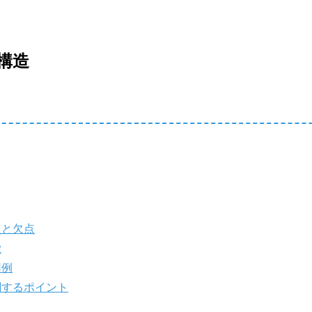
構造
点と欠点
徴
用例
関するポイント