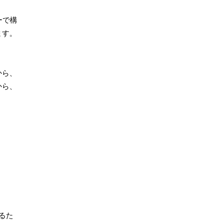
ーで構
ます。
から、
から、
るた