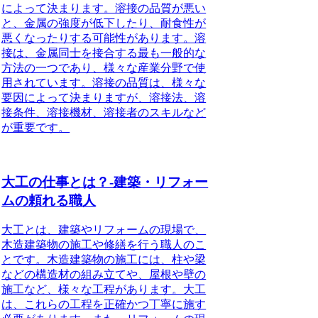
によって決まります。溶接の品質が悪い
と、金属の強度が低下したり、耐食性が
悪くなったりする可能性があります。溶
接は、金属同士を接合する最も一般的な
方法の一つであり、様々な産業分野で使
用されています。溶接の品質は、様々な
要因によって決まりますが、溶接法、溶
接条件、溶接機材、溶接者のスキルなど
が重要です。
大工の仕事とは？-建築・リフォー
ムの頼れる職人
大工とは、建築やリフォームの現場で、
木造建築物の施工や修繕を行う職人のこ
とです。木造建築物の施工には、柱や梁
などの構造材の組み立てや、屋根や壁の
施工など、様々な工程があります。大工
は、これらの工程を正確かつ丁寧に施す