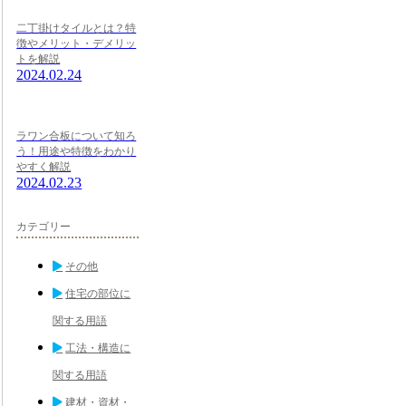
二丁掛けタイルとは？特
徴やメリット・デメリッ
トを解説
2024.02.24
ラワン合板について知ろ
う！用途や特徴をわかり
やすく解説
2024.02.23
カテゴリー
その他
住宅の部位に
関する用語
工法・構造に
関する用語
建材・資材・