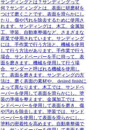
サンディングとは？サンディングって
何？サンディングとは、表面に研磨材を
つけて磨くことです。表面を滑らかにし
たり、傷や汚れを除去するために使用さ
れます。サンディングは、木工、金属加
工、塗装、自動車整備など、さまざまな
産業で使用されています。サンディング
には、手作業で行う方法と、機械を使用
して行う方法があります。手作業で行う
場合、サンドペーパーを手に持って、表
面を磨きます。機械を使用して行う場
合、サンダーと呼ばれる機械を使用し
て、表面を磨きます。サンディングの方
法は、磨く表面の素材や、 desired finishに
よって異なります。木工では、サンドペ
ーパーを使用して表面を滑らかにし、塗
装の準備を整えます。金属加工では、サ
ンドペーパーを使用して表面を磨き、傷
や汚れを除去します。塗装では、サンド
ペーパーを使用して表面を滑らかにし、
塗料の密着性を高めます。自動車整備で
は、サンドペーパーを使用して表面を磨