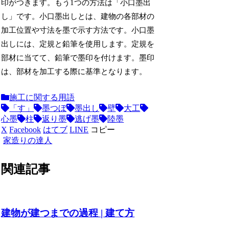
印がつきます。もう1つの方法は「小口墨出
し」です。小口墨出しとは、建物の各部材の
加工位置や寸法を墨で示す方法です。小口墨
出しには、定規と鉛筆を使用します。定規を
部材に当てて、鉛筆で墨印を付けます。墨印
は、部材を加工する際に基準となります。
施工に関する用語
「す」
墨つぼ
墨出し
壁
大工
心墨
柱
返り墨
逃げ墨
陸墨
X
Facebook
はてブ
LINE
コピー
家造りの達人
関連記事
建物が建つまでの過程 | 建て方