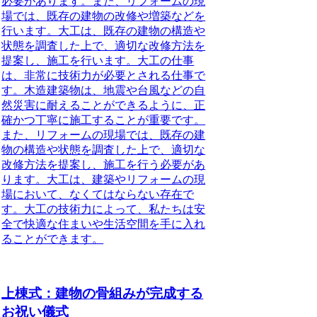
必要があります。また、リフォームの現
場では、既存の建物の改修や増築などを
行います。大工は、既存の建物の構造や
状態を調査した上で、適切な改修方法を
提案し、施工を行います。大工の仕事
は、非常に技術力が必要とされる仕事で
す。木造建築物は、地震や台風などの自
然災害に耐えることができるように、正
確かつ丁寧に施工することが重要です。
また、リフォームの現場では、既存の建
物の構造や状態を調査した上で、適切な
改修方法を提案し、施工を行う必要があ
ります。大工は、建築やリフォームの現
場において、なくてはならない存在で
す。大工の技術力によって、私たちは安
全で快適な住まいや生活空間を手に入れ
ることができます。
上棟式：建物の骨組みが完成する
お祝い儀式