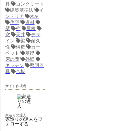
具
コンクリート
建築基準法
イ
ンテリア
木材
住宅
資材
壁
柱
屋根
窓
天井
デザ
イン
梁
耐久
性
構造
カー
ペット
基礎
床の間
外壁
キッチン
照明器
具
合板
サイト作成者
家造りの達人
家造りの達人をフ
ォローする