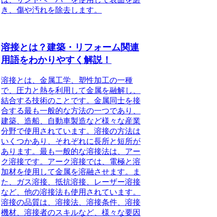
き、傷や汚れを除去します。
溶接とは？建築・リフォーム関連
用語をわかりやすく解説！
溶接とは、金属工学、塑性加工の一種
で、圧力と熱を利用して金属を融解し、
結合する技術のことです。金属同士を接
合する最も一般的な方法の一つであり、
建築、造船、自動車製造など様々な産業
分野で使用されています。溶接の方法は
いくつかあり、それぞれに長所と短所が
あります。最も一般的な溶接法は、アー
ク溶接です。アーク溶接では、電極と溶
加材を使用して金属を溶融させます。ま
た、ガス溶接、抵抗溶接、レーザー溶接
など、他の溶接法も使用されています。
溶接の品質は、溶接法、溶接条件、溶接
機材、溶接者のスキルなど、様々な要因