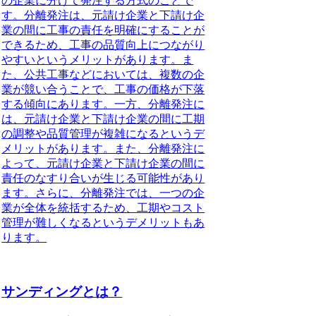
の企業に分けて発注する方式のことで
す。分離発注は、元請け企業と下請け企
業の間に工事の責任を明確にすることが
できるため、工事の品質向上につながり
やすいというメリットがあります。ま
た、公共工事などにおいては、複数の企
業が競い合うことで、工事の価格が下落
する傾向にあります。一方、分離発注に
は、元請け企業と下請け企業の間に工期
の調整や品質管理が複雑になるというデ
メリットがあります。また、分離発注に
よって、元請け企業と下請け企業の間に
責任のなすり合いが生じる可能性があり
ます。さらに、分離発注では、一つの企
業が全体を統括するため、工期やコスト
管理が難しくなるというデメリットもあ
ります。
サンディングとは？