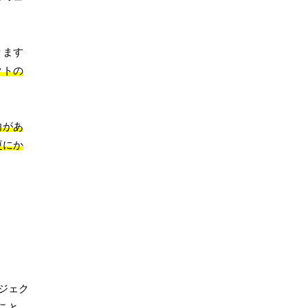
ります
クトの
向があ
更にか
ジェク
こと