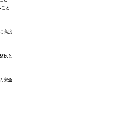
ること
に高度
整役と
の安全