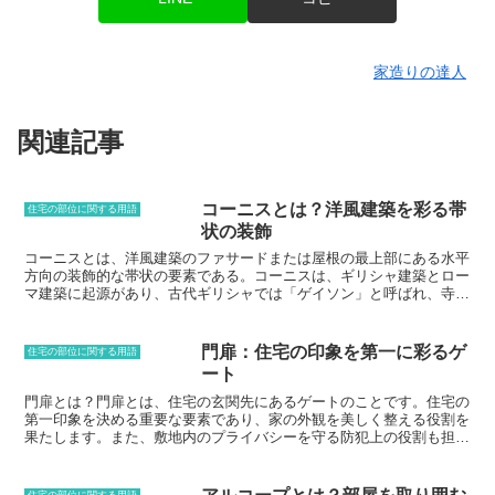
家造りの達人
関連記事
コーニスとは？洋風建築を彩る帯
住宅の部位に関する用語
状の装飾
コーニスとは、洋風建築のファサードまたは屋根の最上部にある水平
方向の装飾的な帯状の要素である。コーニスは、ギリシャ建築とロー
マ建築に起源があり、古代ギリシャでは「ゲイソン」と呼ばれ、寺院
の屋根の端を縁取る水平の梁のことだった。ローマ建築では「コルニ
ス」と呼ばれ、より装飾的な要素となり、建物のファサードの最上部
に置かれるようになった。コーニスは、建築物に視覚的な軽さと優美
門扉：住宅の印象を第一に彩るゲ
住宅の部位に関する用語
さを与えるのに役立ち、ファサードの水平方向のラインを強調する。
ート
また、建物のファサードと屋根の境界線を明確にするのにも役立つ。
コーニスは、石、レンガ、コンクリート、木など、さまざまな素材で
門扉とは？門扉とは、住宅の玄関先にあるゲートのことです。住宅の
作ることができる。また、さまざまな装飾が施されることが多く、そ
第一印象を決める重要な要素であり、家の外観を美しく整える役割を
の装飾は、その建物の建築様式や時代の流行を反映していることが多
果たします。また、敷地内のプライバシーを守る防犯上の役割も担っ
い。
ています。門扉は、素材やデザインなど、さまざまな種類がありま
す。門扉の素材としては、鉄、アルミ、木製、プラスチック製などが
あります。鉄製の門扉は耐久性に優れ、防犯性も高いのが特徴です。
住宅の部位に関する用語