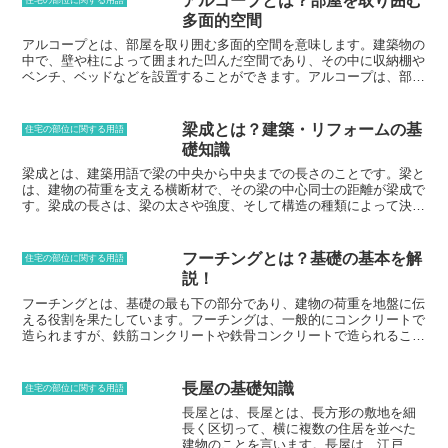
アルコープとは？部屋を取り囲む
アルミ製の門扉は、鉄製よりも軽量で、サビに強いのが特徴です。木
多面的空間
製製の門扉は、ナチュラルな風合いがあり、住宅の外観に温かみを与
えます。プラスチック製の門扉は、軽量で、お手入れが簡単なのが特
アルコープとは、部屋を取り囲む多面的空間を意味します。建築物の
徴です。門扉のデザインは、シンプルなものから装飾的なものまで、
中で、壁や柱によって囲まれた凹んだ空間であり、その中に収納棚や
さまざまあります。シンプルなデザインの門扉は、住宅の外観に調和
ベンチ、ベッドなどを設置することができます。アルコープは、部屋
し、スッキリとした印象を与えます。装飾的なデザインの門扉は、住
の空間を有効活用し、より機能的に使用することができます。アルコ
宅の外観にアクセントを加え、華やかな印象を与えます。
ープの定義と特徴アルコープは、壁や柱によって囲まれた凹んだ空間
を指します。その形状は、四角形、半円形、三角形など、様々です。
梁成とは？建築・リフォームの基
住宅の部位に関する用語
アルコープは、部屋の中で独立した空間を確保することができ、その
礎知識
中に収納棚やベンチ、ベッドなどを設置することができます。アルコ
ープは、部屋の空間を有効活用し、より機能的に使用することができ
梁成とは、建築用語で梁の中央から中央までの長さのことです。梁と
ます。アルコープを設置する際には、その大きさや形状、位置を慎重
は、建物の荷重を支える横断材で、その梁の中心同士の距離が梁成で
に検討する必要があります。アルコープの大きさは、設置する家具の
す。梁成の長さは、梁の太さや強度、そして構造の種類によって決ま
種類や量によって決まります。アルコープの形状は、部屋の全体的な
ります。梁成が長いほど、梁は長くなり、その分強度も必要になりま
デザインと調和するものを選びましょう。アルコープの位置は、部屋
す。梁成の定義は、建築用語辞典によると「梁の中心から中心までの
の動線を妨げない場所に設置することが大切です。
長さ」であり、梁の断面の中心同士の長さのことです。梁成は、梁の
フーチングとは？基礎の基本を解
住宅の部位に関する用語
強度を計算する際に必要となる数値で、梁の断面積と合わせて梁の強
説！
度を決定します。
フーチングとは、基礎の最も下の部分であり、建物の荷重を地盤に伝
える役割を果たしています。フーチングは、一般的にコンクリートで
造られますが、鉄筋コンクリートや鉄骨コンクリートで造られること
もあります。フーチングの形状は、建物の形状や地盤の状態によって
異なりますが、一般的には正方形や長方形をしています。フーチング
の厚さは、地盤の状態や建物の荷重によって異なりますが、一般的に
長屋の基礎知識
住宅の部位に関する用語
は30cm～60cm程度です。フーチングは、地盤に直接接しているた
長屋とは、長屋とは、長方形の敷地を細
め、地盤の状況によって、不同沈下が起こる可能性があります。不同
長く区切って、横に複数の住居を並べた
沈下とは、地盤の一部が沈下し、他の部分が沈下しない現象のことで
建物のことを言います。長屋は、江戸時
す。不同沈下が起こると、建物に傾きが生じたり、ひび割れが発生し