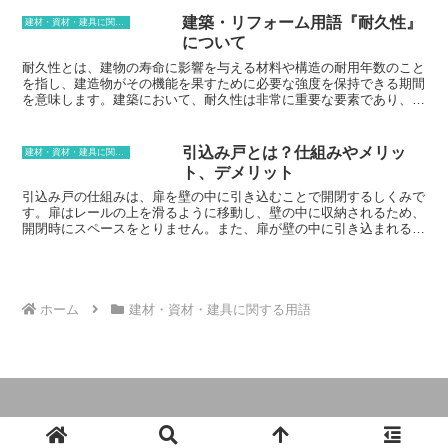
で、開閉の際に生地が折り重なること
瓦棒葺きが採用されます。瓦棒葺きは、耐久性や遮音性に優れている
で、光量を調整したり、視線を遮ったり
ため、長期間にわたって屋根を保護することができます。また、さま
建築・リフォーム用語『耐久性』
建材・資材・建具に関する用語
することができます。プリーツスクリー
ざまな種類や色の瓦棒があるため、建物のデザインに合わせて瓦棒葺
について
ンは、窓辺の目隠しや、仕切りとしての
きを行うことができます。
利用だけでなく、日差しを遮って室内の
耐久性とは、建物の寿命に影響を与える材料や構造の耐用年数のこと
温度を調整するためにも使用されます。
を指し、建造物がその機能を果すために必要な強度を保持できる期間
を意味します。建築において、耐久性は非常に重要な要素であり、建
物の安全性を確保するために欠かせません。また耐久性が高い建物
は、メンテナンスにかかる費用を軽減することができるため、経済的
にもメリットがあります。耐久性を高めるためには、適切な材料や工
引込み戸とは？仕組みやメリッ
建材・資材・建具に関する用語
法を選択することが重要です。また、適切なメンテナンスを行うこと
ト、デメリット
で、建物の耐久性を維持することができます。
引込み戸の仕組みは、扉を壁の中に引き込むことで開閉するしくみで
す。扉はレールの上を滑るように移動し、壁の中に収納されるため、
開閉時にスペースをとりません。また、扉が壁の中に引き込まれるた
め、防音性や断熱性にも優れています。引込み戸は、主に住宅やオフ
ィスで使用されています。住宅では、玄関やリビング、キッチンな
ど、さまざまな場所に使用されています。オフィスでは、会議室や応
接室など、来客者が多い場所に使用されています。引込み戸は、開閉
時にスペースをとらないため、狭い場所でも設置することができま
ホーム
建材・資材・建具に関する用語
す。また、防音性や断熱性にも優れているため、さまざまな場所に適
しています。
© 2024 住まい作りとリフォームに役立つ知識.