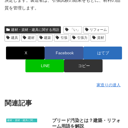
決定します。製造者は、引張試験の結果をもとに、材料の品
質を管理します。
建材・資材・建具に関する用語
「い」
リフォーム
建具
建材
建築
引張
引張力
資材
X
Facebook
はてブ
LINE
コピー
家造りの達人
関連記事
ブリード汚染とは？建築・リフォ
建材・資材・建具に関する用語
ーム用語を解説