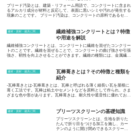
ブリード汚染とは、建築・リフォーム用語で、コンクリートに含まれ
るアルカリ成分が材料と反応して、表面に黒いシミや汚れが発生する
現象のことです。 ブリード汚染は、コンクリートの原料であるセメ
ントに含まれるアルカリ成分が、コンクリートに混入している骨材や
砂利と反応して、水酸化カルシウムなどのアルカリ化合物を生成しま
す。アルカリ化合物は、コンクリートの表面に浮き出てきて、酸性の
繊維補強コンクリートとは？特徴
建材・資材・建具に関する用語
汚れや雨水と反応して、黒いシミや汚れとなります。ブリード汚染
や用途を解説
は、コンクリートの表面だけでなく、コンクリート内部の鉄筋にも影
響を与え、鉄筋の腐食を引き起こすことがあります。ブリード汚染を
繊維補強コンクリートとは、コンクリートに繊維を混ぜたコンクリー
防ぐためには、コンクリートの原料であるセメントのアルカリ含有量
トのことです。繊維を混ぜることで、コンクリートの曲げ強さや引張
を少なくしたり、アルカリ化合物の生成を抑える添加剤を使用したり
強さ、靭性を向上させることができます。繊維の種類には、金属繊
するなどの対策が必要です。また、コンクリートの表面を保護するた
維、ガラス繊維、炭素繊維、ポリプロピレン繊維などがあります。金
めに、防水剤や塗料を塗ることも有効です。
属繊維は強度が高く、ガラス繊維は耐アルカリ性と耐酸性に優れてい
ます。炭素繊維は軽量で高強度ですが、高価です。ポリプロピレン繊
瓦棒葺きとは？その特徴と種類を
建材・資材・建具に関する用語
維は安価で施工性が高いのが特徴です。繊維補強コンクリートは、土
紹介
木構造物、建築構造物、産業構造物など、様々な用途に使用されてい
ます。土木構造物では、橋やトンネル、ダムなどに使われています。
-瓦棒葺きとは-瓦棒葺きとは、瓦棒と呼ばれる薄く細長い瓦を屋根に
建築構造物では、高層ビルやマンション、工場などに使われていま
葺く工法です。瓦棒は粘土やセメントなどを原料として作られ、さま
す。産業構造物では、プラントや化学工場などに使われています。
ざまな色や形があります。瓦棒葺きは、耐久性や遮音性に優れてお
り、近年では耐震性や断熱性にも優れた瓦棒が開発されています。瓦
棒葺きは、屋根材を瓦棒とする葺き方で、瓦棒を1枚ずつ重ねて葺い
ていきます。耐久性や遮音性に優れており、耐震性や断熱性にも優れ
プリーツスクリーンの基礎知識
建材・資材・建具に関する用語
た瓦棒もあります。 瓦棒葺きは、寺院や神社などの伝統的な建物か
プリーツスクリーンとは、生地を折りた
ら、一般住宅まで幅広く用いられています。瓦棒葺きには、さまざま
たんで折り目をつける加工を施し、カー
な種類があります。最も一般的な瓦棒葺きは、粘土を原料とした粘土
テンのように開け閉めできるスクリーン
瓦です。粘土瓦は、耐久性や耐火性に優れていますが、重量が重いた
のことです。プリーツの形状が特徴的
め、屋根の軽量化が求められる場合は、セメントや金属を原料とした