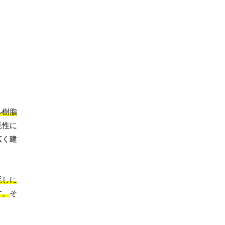
ル樹脂
耗性に
広く建
耗しに
す。
そ