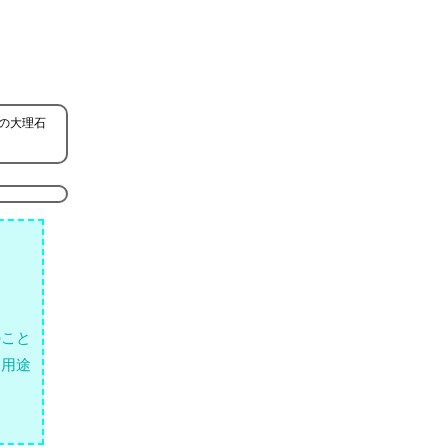
の大理石
のこと
な用途