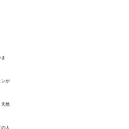
いま
ョンが
、天然
ての人