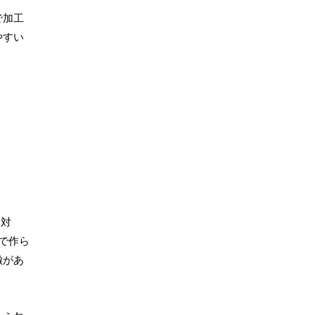
で加工
やすい
に対
で作ら
徴があ