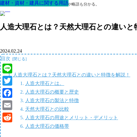
建材・資材・建具に関する用語
建材・資材・建具に関する用語
建材・資材・建具に関する用語
建材・資材・建具に関する用語
建材・資材・建具に関する用語
建材・資材・建具に関する用語
建材・資材・建具に関する用語
最高の家を作るための知識！専門用語や略語も分かる。
人造大理石とは？天然大理石との違いと
2024.02.24
目次
人造大理石とは？天然大理石との違いと特徴を解説！
Line
人造大理石とは。
Twitter
人造大理石の概要と歴史
人造大理石の製法と特徴
Facebook
天然大理石との比較
Email
人造大理石の用途とメリット・デメリット
人造大理石の価格帯
Reddit