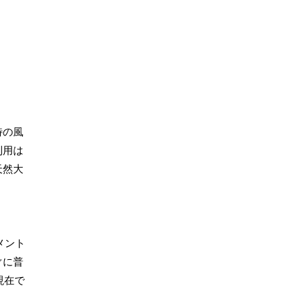
特の風
利用は
天然大
メント
ぐに普
現在で